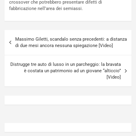
crossover che potrebbero presentare difetti di
t
o
fabbricazione nell’area dei semiassi.
t
r
u
z
r
a
n
t
Navigazione
a
a
Massimo Giletti, scandalo senza precedenti: a distanza
articoli
a
[
di due mesi ancora nessuna spiegazione [Video]
S
V
e
I
p
D
Distrugge tre auto di lusso in un parcheggio: la bravata
a
E
è costata un patrimonio ad un giovane “alticcio”
n
O
[Video]
g
]
Agosto
Agosto
5,
4,
2026
2026
Admin
Admin