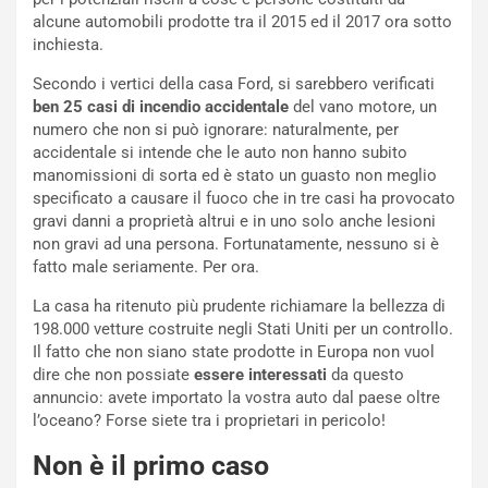
f
a
alcune automobili prodotte tra il 2015 ed il 2017 ora sotto
e
t
inchiesta.
r
C
Secondo i vertici della casa Ford, si sarebbero verificati
m
h
ben 25 casi di incendio accidentale
del vano motore, un
a
a
numero che non si può ignorare: naturalmente, per
t
l
accidentale si intende che le auto non hanno subito
o
l
manomissioni di sorta ed è stato un guasto non meglio
l
e
specificato a causare il fuoco che in tre casi ha provocato
’
n
gravi danni a proprietà altrui e in uno solo anche lesioni
O
g
non gravi ad una persona. Fortunatamente, nessuno si è
r
e
fatto male seriamente. Per ora.
a
D
r
D
La casa ha ritenuto più prudente richiamare la bellezza di
i
F
198.000 vetture costruite negli Stati Uniti per un controllo.
o
o
Il fatto che non siano state prodotte in Europa non vuol
d
r
dire che non possiate
essere interessati
da questo
i
m
annuncio: avete importato la vostra auto dal paese oltre
P
u
l’oceano? Forse siete tra i proprietari in pericolo!
a
l
r
a
Non è il primo caso
t
1