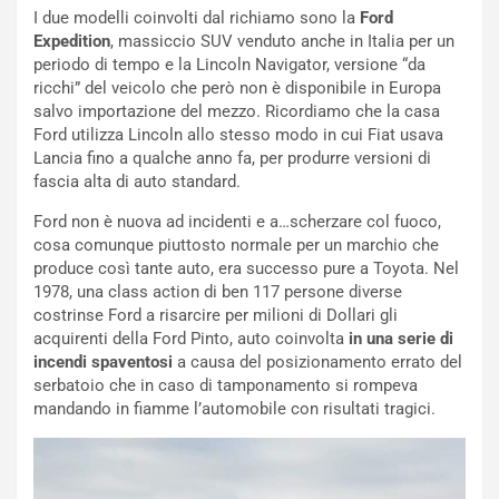
e
E
I due modelli coinvolti dal richiamo sono la
Ford
n
d
Expedition
, massiccio SUV venduto anche in Italia per un
z
i
periodo di tempo e la Lincoln Navigator, versione “da
a
t
ricchi” del veicolo che però non è disponibile in Europa
d
i
salvo importazione del mezzo. Ricordiamo che la casa
e
o
Ford utilizza Lincoln allo stesso modo in cui Fiat usava
l
n
Lancia fino a qualche anno fa, per produrre versioni di
G
:
fascia alta di auto standard.
P
U
d
n
Ford non è nuova ad incidenti e a…scherzare col fuoco,
e
’
cosa comunque piuttosto normale per un marchio che
l
E
produce così tante auto, era successo pure a Toyota. Nel
B
s
1978, una class action di ben 117 persone diverse
a
p
costrinse Ford a risarcire per milioni di Dollari gli
h
e
acquirenti della Ford Pinto, auto coinvolta
in una serie di
r
r
incendi spaventosi
a causa del posizionamento errato del
a
i
serbatoio che in caso di tamponamento si rompeva
i
e
mandando in fiamme l’automobile con risultati tragici.
n
n
:
z
l
a