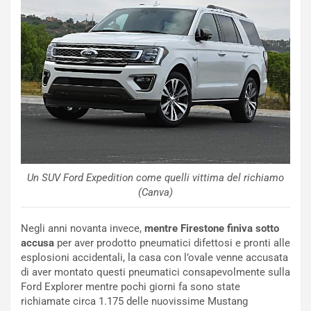
a
d
F
i
I
G
A
u
S
i
m
d
e
a
n
P
t
i
i
e
s
g
c
h
e
e
Un SUV Ford Expedition come quelli vittima del richiamo
l
v
(Canva)
a
o
C
l
Negli anni novanta invece,
mentre Firestone finiva sotto
o
e
accusa
per aver prodotto pneumatici difettosi e pronti alle
r
e
esplosioni accidentali, la casa con l’ovale venne accusata
s
R
di aver montato questi pneumatici consapevolmente sulla
a
i
Ford Explorer mentre pochi giorni fa sono state
N
n
richiamate circa 1.175 delle nuovissime Mustang
o
f