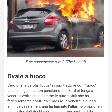
E se succedesse a voi? (The Herald)
Ovale a fuoco
NOTIZIE
P
Vero che la parola “focus” si può tradurre con “fuoco” in
l
alcune lingue ma non pensiamo che Ford ci tenga a
NOTIZIE
a
vedere avvolte dalle fiamme le automobili che ha
C
y
faticosamente costruito e messo in vendita in questi
o
s
anni. La casa americana
ha lanciato l’allarme
proprio ieri
n
e
per i potenziali rischi a cose e persone costituiti da