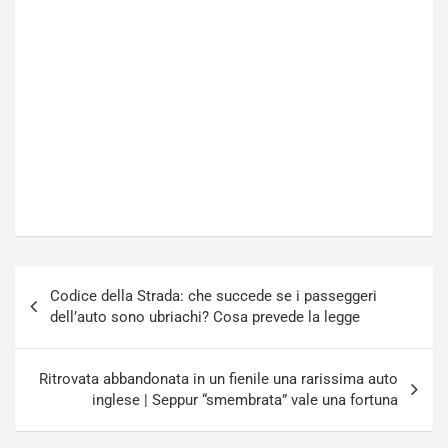
C
l
o
e
r
e
s
R
a
i
N
n
o
f
t
o
t
r
u
z
r
a
n
t
a
a
Navigazione
a
[
Codice della Strada: che succede se i passeggeri
articoli
S
V
dell’auto sono ubriachi? Cosa prevede la legge
e
I
p
D
a
E
Ritrovata abbandonata in un fienile una rarissima auto
n
O
inglese | Seppur “smembrata” vale una fortuna
g
]
Agosto
Agosto