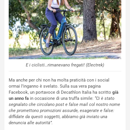
o
o
d
r
i
m
P
u
a
l
r
a
t
1
e
E
n
d
z
i
a
t
E i ciclisti…rimanevano fregati! (Electrek)
d
i
e
o
Ma anche per chi non ha molta praticità con i social
l
n
ormai l’inganno è svelato. Sulla sua vera pagina
G
:
Facebook, un portavoce di Decathlon Italia ha scritto
già
P
U
un anno fa
in occasione di una truffa simile:
“Ci è stato
d
n
segnalato che circolano post e false mail col nostro nome
e
’
che promettono promozioni assurde, esagerate e false:
l
E
diffidate da questi soggetti, abbiamo già inviato una
B
s
denuncia alle autorità”.
a
p