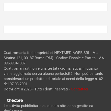
5,
4,
2026
2026
Admin
Admin
Quattromania.it di proprietà di NEXTMEDIAWEB SRL - Via
Sistina 121, 00187 Roma (RM) - Codice Fiscale e Partita I.V.A.
09689341007
Quattromania.it non è una testata giornalistica, in quanto
viene aggiornato senza alcuna periodicità. Non può pertanto
considerarsi un prodotto editoriale ai sensi della legge n. 62
del 07.03.2001
Copyright ©2026 - Tutti i diritti riservati -
Contattaci
Le attività pubblicitarie su questo sito sono gestite da