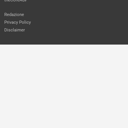
theCoreAdv
Redazione
Privacy Policy
Disclaimer