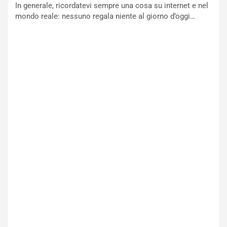
h
e
In generale, ricordatevi sempre una cosa su internet e nel
r
r
mondo reale: nessuno regala niente al giorno d’oggi…
a
i
i
e
n
n
:
z
l
a
a
d
F
i
I
G
A
u
S
i
m
d
e
a
n
P
t
i
i
e
s
g
c
h
e
e
l
v
a
o