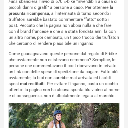
Fans
sbandiera l’invio di 670 E-bike “invendibili a causa di
NOTIZIE
piccoli danni o graffi” a persone a caso. Per ottenere
la
P
presunta ricompensa
, all’internauta di turno secondo i
l
truffatori sarebbe bastato commentare “fatto” sotto il
NOTIZIE
a
post. Peccato che la pagina non abbia nulla a che fare
C
y
con il brand francese e che sia stata fondata anni fa con
o
s
un altro nome, poi cambiato, un tipico trucco dei truffatori
n
e
che cercano di rendere plausibile un inganno.
f
a
e
t
Come guadagnavano queste persone dal regalo di E-bike
r
C
che ovviamente non esistevano nemmeno? Semplice, le
m
h
persone che commentavano il post ricevevano in privato
a
a
un link con delle spese di spedizione da pagare. Fatto ciò
t
l
ovviamente, la bici non sarebbe mai arrivata ed i soldi
o
l
spesi
mai restituiti
. Per evitare l’inganno, basta un occhio
l
e
attento: la pagina non ha alcuna spunta blu vicino al nome
’
n
e di conseguenza, non è ufficialmente legata al marchio.
O
g
r
e
a
D
r
D
i
F