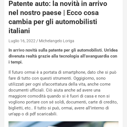
e
Patente auto: la novità in arrivo
-
nel nostro paese | Ecco cosa
P
O
cambia per gli automobilisti
W
italiani
E
R
Luglio 16, 2022
Michelangelo Loriga
S
t
In arrivo novità sulla patente per gli automobilisti. Un’idea
a
divenuta realtà grazie alla tecnologia all’avanguardia con
b
i tempi.
i
l
Il futuro ormai è a portata di smartphone, dato che si può
i
fare di tutto con questi strumenti. Oggigiorno, sono
s
utilizzati per ogni sfaccettatura della vita, anche come
c
documenti ufficiali. Ciò aiuta anche ad avere una
e
maggiore comodità quando si è fuori di casa e non si
u
vogliono portare con sé soldi, documenti, carte di credito,
n
biglietti, etc.. Il tutto si può, ormai, avere all’interno di
N
un’app o di pdf scaricabili.
NOTIZIE
u
o
C