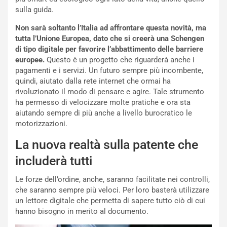
a
r
sulla guida.
g
t
g
e
Non sarà soltanto l’Italia ad affrontare questa novità, ma
i
n
tutta l’Unione Europea, dato che si creerà una Schengen
o
z
di tipo digitale per favorire l’abbattimento delle barriere
p
a
europee.
Questo è un progetto che riguarderà anche i
i
d
pagamenti e i servizi. Un futuro sempre più incombente,
ù
e
quindi, aiutato dalla rete internet che ormai ha
L
l
rivoluzionato il modo di pensare e agire. Tale strumento
u
G
ha permesso di velocizzare molte pratiche e ora sta
n
P
aiutando sempre di più anche a livello burocratico le
g
d
motorizzazioni.
o
e
La nuova realtà sulla patente che
m
l
a
B
includerà tutti
i
a
C
h
Le forze dell’ordine, anche, saranno facilitate nei controlli,
o
r
che saranno sempre più veloci. Per loro basterà utilizzare
m
a
un lettore digitale che permetta di sapere tutto ciò di cui
p
i
hanno bisogno in merito al documento.
i
n