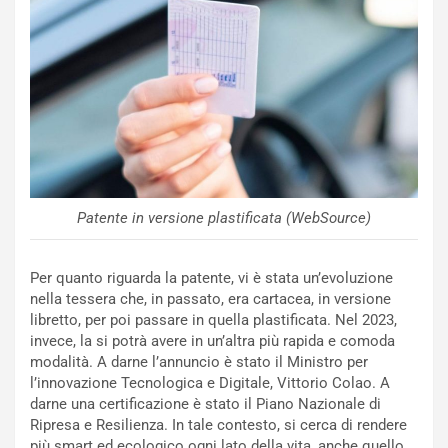
v
o
o
n
R
f
e
e
c
r
o
m
r
a
d
t
M
o
o
l
Patente in versione plastificata (WebSource)
n
’
d
O
i
r
Per quanto riguarda la patente, vi è stata un’evoluzione
a
a
nella tessera che, in passato, era cartacea, in versione
l
r
libretto, per poi passare in quella plastificata. Nel 2023,
e
i
invece, la si potrà avere in un’altra più rapida e comoda
:
o
modalità. A darne l’annuncio è stato il Ministro per
I
d
l’innovazione Tecnologica e Digitale, Vittorio Colao. A
l
i
darne una certificazione è stato il Piano Nazionale di
V
P
Ripresa e Resilienza. In tale contesto, si cerca di rendere
i
a
più smart ed ecologico ogni lato della vita, anche quello