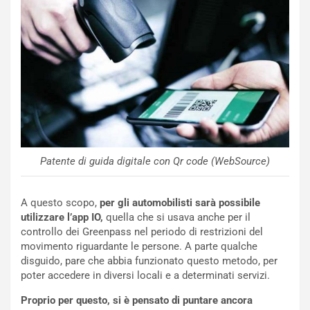
u
:
t
l
o
a
d
F
a
I
u
A
n
S
S
m
U
e
V
n
E
t
l
i
Patente di guida digitale con Qr code (WebSource)
e
s
t
c
A questo scopo,
per gli automobilisti sarà possibile
t
e
utilizzare l’app IO,
quella che si usava anche per il
r
l
controllo dei Greenpass nel periodo di restrizioni del
i
a
movimento riguardante le persone. A parte qualche
f
C
disguido, pare che abbia funzionato questo metodo, per
i
o
poter accedere in diversi locali e a determinati servizi.
c
r
a
s
Proprio per questo, si è pensato di puntare ancora
t
a