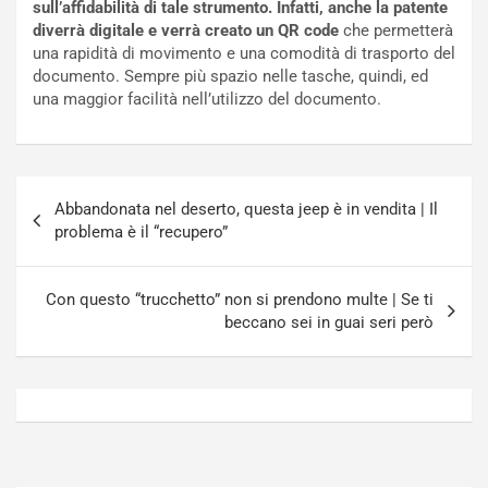
sull’affidabilità di tale strumento. Infatti, anche la patente
o
N
diverrà digitale e verrà creato un QR code
che permetterà
N
o
una rapidità di movimento e una comodità di trasporto del
o
t
documento. Sempre più spazio nelle tasche, quindi, ed
n
t
una maggior facilità nell’utilizzo del documento.
P
u
l
r
u
n
g
a
Navigazione
-
a
Abbandonata nel deserto, questa jeep è in vendita | Il
articoli
i
S
problema è il “recupero”
n
e
R
p
E
a
Con questo “trucchetto” non si prendono multe | Se ti
E
n
beccano sei in guai seri però
V
g
Agosto
Agosto
6,
5,
2026
2026
Admin
Admin