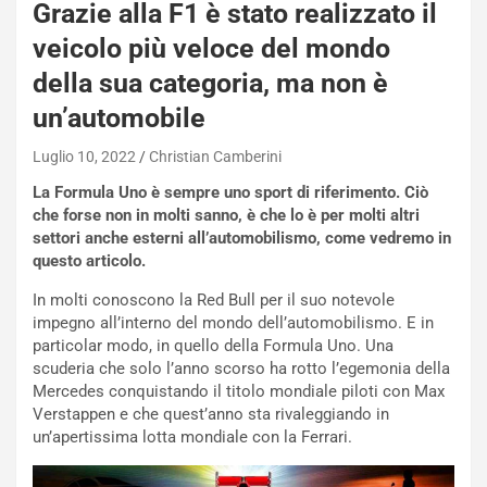
Grazie alla F1 è stato realizzato il
a
n
veicolo più veloce del mondo
Q
della sua categoria, ma non è
a
s
un’automobile
h
q
Luglio 10, 2022
Christian Camberini
a
La Formula Uno è sempre uno sport di riferimento. Ciò
i
che forse non in molti sanno, è che lo è per molti altri
e
settori anche esterni all’automobilismo, come vedremo in
-
questo articolo.
P
O
In molti conoscono la Red Bull per il suo notevole
W
impegno all’interno del mondo dell’automobilismo. E in
E
particolar modo, in quello della Formula Uno. Una
R
scuderia che solo l’anno scorso ha rotto l’egemonia della
S
Mercedes conquistando il titolo mondiale piloti con Max
t
Verstappen e che quest’anno sta rivaleggiando in
a
un’apertissima lotta mondiale con la Ferrari.
b
i