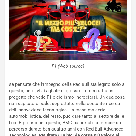
l
i
s
c
e
u
n
N
NOTIZIE
u
o
C
v
o
F1 (Web source)
o
n
R
f
e
e
se pensate che l’impegno della Red Bull sia legato solo a
c
r
questo, però, vi sbagliate di grosso. Lo dimostra un
o
m
progetto che vede F1 e ciclismo incrociarsi. Un qualcosa
r
a
non capitato di rado, soprattutto nella costante ricerca
d
t
dell’innovazione tecnologica. La massima serie
M
o
automobilistica, del resto, può dare tanto al settore delle
o
l
bici. E proprio per questo, BMC ha portato a termine un
n
’
percorso durato ben quattro anni con Red Bull Advanced
d
O
Technologies.
Risultato? La bici da corsa più veloce al