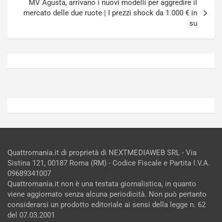
MV Agusta, arrivano i nuovi modelli per aggredire il
E
a
mercato delle due ruote | I prezzi shock da 1.000 € in
E
n
su
V
g
Agosto
Agosto
6,
5,
2026
2026
Admin
Admin
Quattromania.it di proprietà di NEXTMEDIAWEB SRL - Via
Sistina 121, 00187 Roma (RM) - Codice Fiscale e Partita I.V.A.
09689341007
Quattromania.it non è una testata giornalistica, in quanto
viene aggiornato senza alcuna periodicità. Non può pertanto
considerarsi un prodotto editoriale ai sensi della legge n. 62
del 07.03.2001