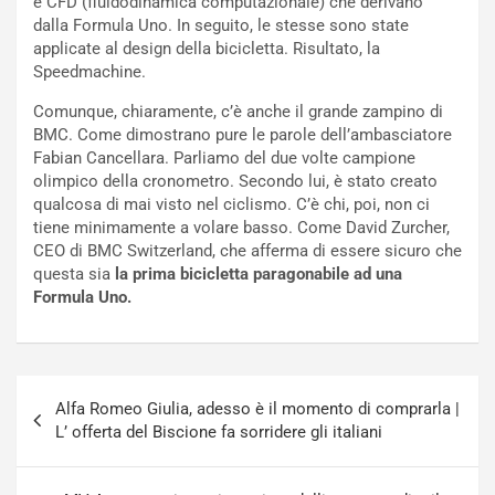
e CFD (fluidodinamica computazionale) che derivano
e
s
dalla Formula Uno. In seguito, le stesse sono state
t
c
applicate al design della bicicletta. Risultato, la
t
e
Speedmachine.
r
l
i
a
Comunque, chiaramente, c’è anche il grande zampino di
f
C
BMC. Come dimostrano pure le parole dell’ambasciatore
i
o
Fabian Cancellara. Parliamo del due volte campione
c
r
olimpico della cronometro. Secondo lui, è stato creato
a
s
qualcosa di mai visto nel ciclismo. C’è chi, poi, non ci
t
a
tiene minimamente a volare basso. Come David Zurcher,
o
N
CEO di BMC Switzerland, che afferma di essere sicuro che
N
o
questa sia
la prima bicicletta paragonabile ad una
o
t
Formula Uno.
n
t
P
u
l
r
u
n
Navigazione
g
a
Alfa Romeo Giulia, adesso è il momento di comprarla |
articoli
-
a
L’ offerta del Biscione fa sorridere gli italiani
i
S
n
e
R
p