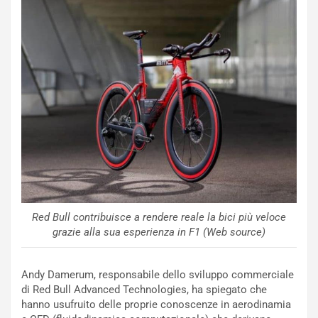
o
e
m
l
a
B
i
a
C
h
o
r
m
a
p
i
i
n
u
:
t
l
o
a
d
F
a
I
u
A
Red Bull contribuisce a rendere reale la bici più veloce
n
S
grazie alla sua esperienza in F1 (Web source)
S
m
U
e
Andy Damerum, responsabile dello sviluppo commerciale
V
n
di Red Bull Advanced Technologies, ha spiegato che
E
t
hanno usufruito delle proprie conoscenze in aerodinamia
l
i