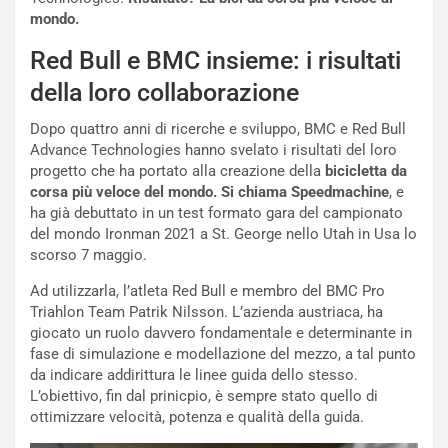
i
r
mondo.
a
a
Red Bull e BMC insieme: i risultati
l
r
e
i
della loro collaborazione
:
o
I
d
Dopo quattro anni di ricerche e sviluppo, BMC e Red Bull
l
i
Advance Technologies hanno svelato i risultati del loro
V
P
progetto che ha portato alla creazione della
bicicletta da
i
a
corsa più veloce del mondo. Si chiama Speedmachine
, e
a
r
ha già debuttato in un test formato gara del campionato
g
t
del mondo Ironman 2021 a St. George nello Utah in Usa lo
g
e
scorso 7 maggio.
i
n
Ad utilizzarla, l’atleta Red Bull e membro del BMC Pro
o
z
Triahlon Team Patrik Nilsson. L’azienda austriaca, ha
p
a
giocato un ruolo davvero fondamentale e determinante in
i
d
fase di simulazione e modellazione del mezzo, a tal punto
ù
e
da indicare addirittura le linee guida dello stesso.
L
l
L’obiettivo, fin dal prinicpio, è sempre stato quello di
u
G
ottimizzare velocità, potenza e qualità della guida.
n
P
g
d