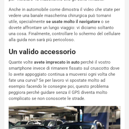
t
a
Anche in automobile come dimostra il video che state per
b
vedere una banale mascherina chirurgica può tornarvi
i
utile, specialmente
se usate molto il navigatore
o se
l
dovete affrontare un lungo viaggio: vi diciamo soltanto
i
una cosa. Finalmente, controllare lo schermo del cellulare
s
alla guida non sarà più pericoloso.
c
Un valido accessorio
e
u
Quante volte
avete imprecato in auto
perché il vostro
n
smartphone invece di rimanere fissato sul cruscotto dove
N
lo avete appoggiato continua a muoversi ogni volta che
NOTIZIE
u
fate una curva? Se per lavoro vi spostate molto ad
o
C
esempio facendo le consegne poi, questo problema
v
o
peggiora perché guidare senza il GPS diventa molto
o
n
complicato se non conoscete le strade.
R
f
e
e
c
r
o
m
r
a