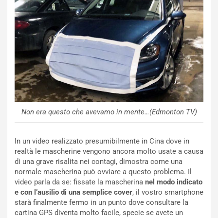
d
t
M
o
o
l
n
’
d
O
i
r
a
a
l
r
e
i
:
o
I
d
Non era questo che avevamo in mente…(Edmonton TV)
l
i
V
P
i
a
In un video realizzato presumibilmente in Cina dove in
a
r
realtà le mascherine vengono ancora molto usate a causa
g
t
di una grave risalita nei contagi, dimostra come una
g
e
normale mascherina può ovviare a questo problema. Il
i
n
video parla da se: fissate la mascherina
nel modo indicato
o
z
e con l’ausilio di una semplice cover
, il vostro smartphone
p
a
starà finalmente fermo in un punto dove consultare la
i
d
cartina GPS diventa molto facile, specie se avete un
ù
e