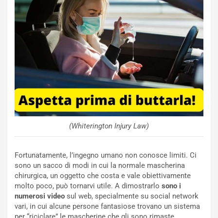
N
i
s
s
a
n
Q
a
s
h
q
a
(Whiterington Injury Law)
i
e
-
Fortunatamente, l’ingegno umano non conosce limiti. Ci
P
sono un sacco di modi in cui la normale mascherina
O
chirurgica, un oggetto che costa e vale obiettivamente
W
molto poco, può tornarvi utile. A dimostrarlo
sono i
E
numerosi video
sul web, specialmente su social network
R
vari, in cui alcune persone fantasiose trovano un sistema
S
per “riciclare” le mascherine che gli sono rimaste.