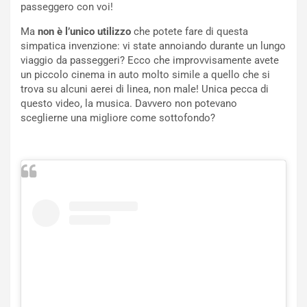
passeggero con voi!
L
l
u
G
Ma
non è l’unico utilizzo
che potete fare di questa
n
P
simpatica invenzione: vi state annoiando durante un lungo
g
d
viaggio da passeggeri? Ecco che improvvisamente avete
o
e
un piccolo cinema in auto molto simile a quello che si
m
l
trova su alcuni aerei di linea, non male! Unica pecca di
a
B
questo video, la musica. Davvero non potevano
i
a
sceglierne una migliore come sottofondo?
C
h
o
r
m
a
p
i
i
n
u
:
t
l
o
a
d
F
a
I
u
A
n
S
S
m