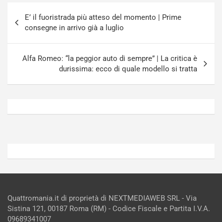
g
a
Navigazione
-
a
E’ il fuoristrada più atteso del momento | Prime
articoli
i
S
consegne in arrivo già a luglio
n
e
R
p
E
a
Alfa Romeo: “la peggior auto di sempre” | La critica è
E
n
durissima: ecco di quale modello si tratta
V
g
Agosto
Agosto
6,
5,
2026
2026
Admin
Admin
Quattromania.it di proprietà di NEXTMEDIAWEB SRL - Via
Sistina 121, 00187 Roma (RM) - Codice Fiscale e Partita I.V.A.
09689341007