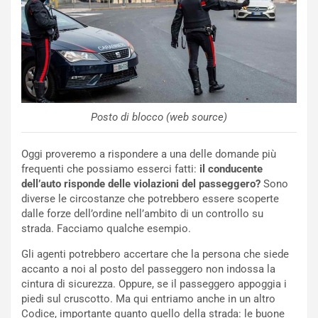
a
b
i
l
i
s
c
e
Posto di blocco (web source)
u
n
Oggi proveremo a rispondere a una delle domande più
N
frequenti che possiamo esserci fatti:
il conducente
NOTIZIE
u
dell’auto risponde delle violazioni del passeggero?
Sono
o
C
diverse le circostanze che potrebbero essere scoperte
v
o
dalle forze dell’ordine nell’ambito di un controllo su
o
n
strada. Facciamo qualche esempio.
R
f
e
e
Gli agenti potrebbero accertare che la persona che siede
c
r
accanto a noi al posto del passeggero non indossa la
o
m
cintura di sicurezza. Oppure, se il passeggero appoggia i
r
a
piedi sul cruscotto. Ma qui entriamo anche in un altro
d
t
Codice, importante quanto quello della strada: le buone