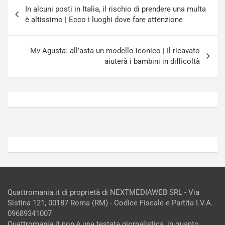
Navigazione
-
a
In alcuni posti in Italia, il rischio di prendere una multa
articoli
i
S
è altissimo | Ecco i luoghi dove fare attenzione
n
e
R
p
E
a
Mv Agusta: all’asta un modello iconico | Il ricavato
E
n
aiuterà i bambini in difficoltà
V
g
Agosto
Agosto
6,
5,
2026
2026
Admin
Admin
Quattromania.it di proprietà di NEXTMEDIAWEB SRL - Via
Sistina 121, 00187 Roma (RM) - Codice Fiscale e Partita I.V.A.
09689341007
Quattromania.it non è una testata giornalistica, in quanto