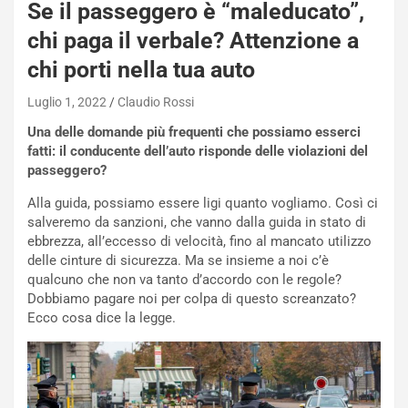
N
Se il passeggero è “maleducato”,
i
chi paga il verbale? Attenzione a
s
s
chi porti nella tua auto
a
n
Luglio 1, 2022
Claudio Rossi
Q
Una delle domande più frequenti che possiamo esserci
a
fatti: il conducente dell’auto risponde delle violazioni del
s
passeggero?
h
q
Alla guida, possiamo essere ligi quanto vogliamo. Così ci
a
salveremo da sanzioni, che vanno dalla guida in stato di
i
ebbrezza, all’eccesso di velocità, fino al mancato utilizzo
e
delle cinture di sicurezza. Ma se insieme a noi c’è
-
qualcuno che non va tanto d’accordo con le regole?
P
Dobbiamo pagare noi per colpa di questo screanzato?
O
Ecco cosa dice la legge.
W
E
R
S
t