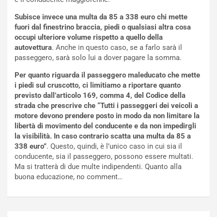
V
n
Subisce invece una multa da 85 a 338 euro chi mette
E
t
fuori dal finestrino braccia, piedi o qualsiasi altra cosa
l
i
occupi ulteriore volume rispetto a quello della
e
s
autovettura
. Anche in questo caso, se a farlo sarà il
t
c
passeggero, sarà solo lui a dover pagare la somma.
t
e
r
l
Per quanto riguarda il passeggero maleducato che mette
i
a
i piedi sul cruscotto, ci limitiamo a riportare quanto
f
C
previsto dall’articolo 169, comma 4, del Codice della
i
o
strada che prescrive che “Tutti i passeggeri dei veicoli a
c
r
motore devono prendere posto in modo da non limitare la
a
s
libertà di movimento del conducente e da non impedirgli
t
a
la visibilità. In caso contrario scatta una multa da 85 a
o
N
338 euro”
. Questo, quindi, è l’unico caso in cui sia il
N
o
conducente, sia il passeggero, possono essere multati.
o
t
Ma si tratterà di due multe indipendenti. Quanto alla
n
t
buona educazione, no comment…
P
u
l
r
u
n
g
a