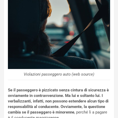
L
l
u
G
n
P
g
d
o
e
m
l
a
B
i
a
C
h
o
r
m
a
p
i
i
n
u
:
Violazioni passeggero auto (web source)
t
l
o
a
d
F
Se il passeggero è pizzicato senza cintura di sicurezza è
a
I
ovviamente in contravvenzione. Ma lui e soltanto lui. I
u
A
verbalizzanti, infatti, non possono estendere alcun tipo di
n
S
responsabilità al conducente. Ovviamente, la questione
S
m
cambia se il passeggero è minorenne
, perché lì a pagare
U
e
è il conducente maggiorenne.