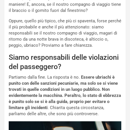
M
o
maniere! E, ancora, se il nostro compagno di viaggio tiene
o
l
il braccio o il gomito fuori dal finestrino?
n
’
d
O
Oppure, quello più tipico, che più ci spaventa, forse perché
i
r
il più probabile e anche il più attenzionato: siamo
a
a
responsabili se il nostro compagno di viaggio, magari di
l
r
ritorno da una notte brava in discoteca, è alticcio o,
e
i
peggio, ubriaco? Proviamo a fare chiarezza.
:
o
Siamo responsabili delle violazioni
I
d
l
i
del passeggero?
V
P
i
a
Partiamo dalla fine. La risposta è no.
Essere ubriachi è
a
r
punito con delle sanzioni pecuniarie, ma solo se si viene
g
t
trovati in quelle condizioni in un luogo pubblico. Non
g
e
evidentemente la macchina. Peraltro, lo stato di ebbrezza
i
n
è punito solo se si è alla guida, proprio per evitare o
o
z
limitare gli incidenti
. Chiarita questa circostanza,
p
a
parliamo delle altre, che sono più controverse.
i
d
ù
e