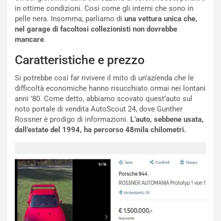
in ottime condizioni. Così come gli interni che sono in
v
o
pelle nera. Insomma, parliamo di
una vettura unica che,
o
n
nel garage di facoltosi collezionisti non dovrebbe
R
f
mancare
.
e
e
c
r
Caratteristiche e prezzo
o
m
r
a
Si potrebbe così far rivivere il mito di un’azienda che le
d
t
difficoltà economiche hanno risucchiato ormai nei lontani
M
o
anni ’80. Come detto, abbiamo scovato quest’auto sul
o
l
noto portale di vendita AutoScout 24, dove Gunther
n
’
Rossner è prodigo di informazioni.
L’auto, sebbene usata,
d
O
dall’estate del 1994, ha percorso 48mila chilometri.
i
r
a
a
l
r
e
i
:
o
I
d
l
i
V
P
i
a