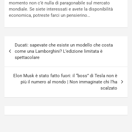
momento non c’è nulla di paragonabile sul mercato
o
N
mondiale. Se siete interessati e avete la disponibilità
N
o
economica, potreste farci un pensierino…
o
t
n
t
P
u
l
r
Navigazione
u
n
Ducati: sapevate che esiste un modello che costa
articoli
g
a
come una Lamborghini? L’edizione limitata è
-
a
spettacolare
i
S
n
e
R
p
Elon Musk è stato fatto fuori: il “boss” di Tesla non è
E
a
più il numero al mondo | Non immaginate chi l’ha
E
n
scalzato
V
g
Agosto
Agosto
6,
5,
2026
2026
Admin
Admin