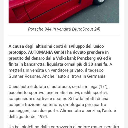
e
-
P
O
W
Porsche 944 in vendita (AutoScout 24)
E
R
S
A causa degli altissimi costi di sviluppo dell’unico
t
prototipo, AUTOMANIA GmbH ha dovuto prendere in
a
prestito del denaro dalla Volksbank Penzberg eG ed è
b
finita in bancarotta, liquidata ormai più di 30 anni fa
. A
i
metterla in vendita un venditore privato, il tedesco
l
Gunther Rossner. Anche l’auto si trova in Germania.
i
s
Quest’auto è dotata di autoradio, cerchi in lega (17″),
c
pacchetto sportivo, pneumatici estivi, sedili sportivi,
e
sospensioni sportive e spoiler. Si tratta infatti di una
u
coupé a trazione posteriore, omologata per quattro
n
passeggeri, con due porte. Alimentata a benzina, l’auto è
N
dell’agosto del 1994.
NOTIZIE
u
Un bel gioiellino dalla carrozzeria di colore rosso, peraltro
o
C