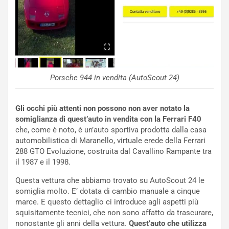
a
r
g
t
g
e
i
n
o
z
p
a
i
d
Porsche 944 in vendita (AutoScout 24)
ù
e
L
l
u
G
Gli occhi più attenti non possono non aver notato la
n
P
somiglianza di quest’auto in vendita con la Ferrari F40
g
d
che, come è noto, è un’auto sportiva prodotta dalla casa
o
e
automobilistica di Maranello, virtuale erede della Ferrari
m
l
288 GTO Evoluzione, costruita dal Cavallino Rampante tra
a
B
il 1987 e il 1998.
i
a
C
h
Questa vettura che abbiamo trovato su AutoScout 24 le
o
r
somiglia molto. E’ dotata di cambio manuale a cinque
m
a
marce. E questo dettaglio ci introduce agli aspetti più
p
i
squisitamente tecnici, che non sono affatto da trascurare,
i
n
nonostante gli anni della vettura.
Quest’auto che utilizza