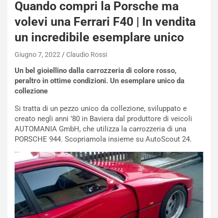
Quando compri la Porsche ma
volevi una Ferrari F40 | In vendita
un incredibile esemplare unico
Giugno 7, 2022
Claudio Rossi
Un bel gioiellino dalla carrozzeria di colore rosso,
NOTIZIE
peraltro in ottime condizioni. Un esemplare unico da
N
collezione
i
s
Si tratta di un pezzo unico da collezione, sviluppato e
s
creato negli anni ’80 in Baviera dal produttore di veicoli
a
AUTOMANIA GmbH, che utilizza la carrozzeria di una
n
PORSCHE 944. Scopriamola insieme su AutoScout 24.
Q
a
s
h
q
a
i