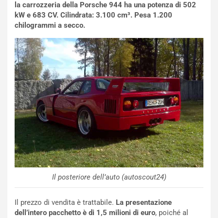
u
:
la carrozzeria della Porsche 944 ha una potenza di 502
t
l
kW e 683 CV. Cilindrata: 3.100 cm³. Pesa 1.200
o
a
chilogrammi a secco.
d
F
a
I
u
A
n
S
S
m
U
e
V
n
E
t
l
i
e
s
t
c
t
e
r
l
i
a
f
C
Il posteriore dell’auto (autoscout24)
i
o
c
r
Il prezzo di vendita è trattabile.
La presentazione
a
s
dell’intero pacchetto è di 1,5 milioni di euro
, poiché al
t
a