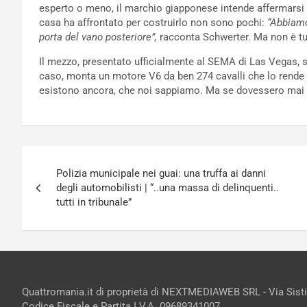
esperto o meno, il marchio giapponese intende affermarsi p
casa ha affrontato per costruirlo non sono pochi:
“Abbiam
porta del vano posteriore”,
racconta Schwerter. Ma non è tu
Il mezzo, presentato ufficialmente al SEMA di Las Vegas, 
caso, monta un motore V6 da ben 274 cavalli che lo rende
esistono ancora, che noi sappiamo. Ma se dovessero mai di
Navigazione
Polizia municipale nei guai: una truffa ai danni
articoli
degli automobilisti | “..una massa di delinquenti..
tutti in tribunale”
Quattromania.it di proprietà di NEXTMEDIAWEB SRL - Via Sist
Codice Fiscale e Partita I.V.A. 09689341007