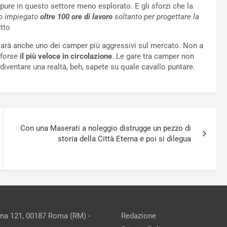
ure in questo settore meno esplorato. E gli sforzi che la
o impiegato
oltre 100 ore di lavoro
soltanto per progettare la
tto
sarà anche uno dei camper più aggressivi sul mercato. Non a
 forse
il più veloce in circolazione
. Le gare tra camper non
ventare una realtà, beh, sapete su quale cavallo puntare.
Con una Maserati a noleggio distrugge un pezzo di
storia della Città Eterna e poi si dilegua
ina 121, 00187 Roma (RM) -
Redazione