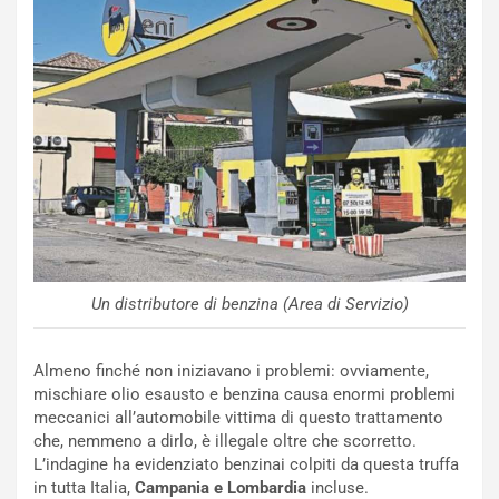
i
a
C
h
o
r
m
a
p
i
i
n
u
:
t
l
o
a
d
F
a
I
u
A
n
S
Un distributore di benzina (Area di Servizio)
S
m
U
e
V
n
Almeno finché non iniziavano i problemi: ovviamente,
E
t
mischiare olio esausto e benzina causa enormi problemi
l
i
meccanici all’automobile vittima di questo trattamento
e
s
che, nemmeno a dirlo, è illegale oltre che scorretto.
t
c
L’indagine ha evidenziato benzinai colpiti da questa truffa
t
e
in tutta Italia,
Campania e Lombardia
incluse.