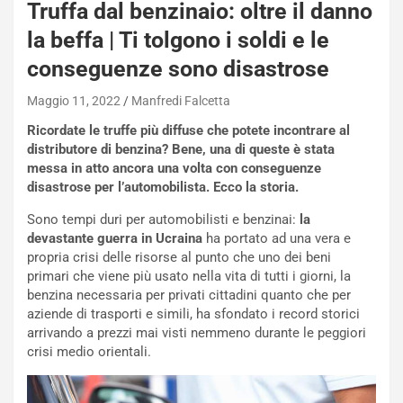
Truffa dal benzinaio: oltre il danno
a
s
la beffa | Ti tolgono i soldi e le
h
conseguenze sono disastrose
q
a
Maggio 11, 2022
Manfredi Falcetta
i
e
Ricordate le truffe più diffuse che potete incontrare al
-
distributore di benzina? Bene, una di queste è stata
P
messa in atto ancora una volta con conseguenze
O
disastrose per l’automobilista. Ecco la storia.
W
Sono tempi duri per automobilisti e benzinai:
la
E
devastante guerra in Ucraina
ha portato ad una vera e
R
propria crisi delle risorse al punto che uno dei beni
S
primari che viene più usato nella vita di tutti i giorni, la
t
benzina necessaria per privati cittadini quanto che per
a
aziende di trasporti e simili, ha sfondato i record storici
b
arrivando a prezzi mai visti nemmeno durante le peggiori
i
crisi medio orientali.
l
i
s