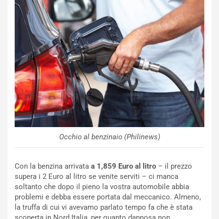
c
e
u
n
N
NOTIZIE
u
o
C
v
o
o
n
R
f
e
e
c
r
o
m
Occhio al benzinaio (Philinews)
r
a
d
t
M
o
Con la benzina arrivata
a 1,859 Euro al litro
– il prezzo
o
l
supera i 2 Euro al litro se venite serviti – ci manca
n
’
soltanto che dopo il pieno la vostra automobile abbia
d
O
problemi e debba essere portata dal meccanico. Almeno,
i
r
la truffa di cui vi avevamo parlato tempo fa che è stata
a
a
scoperta in Nord Italia, per quanto dannosa non