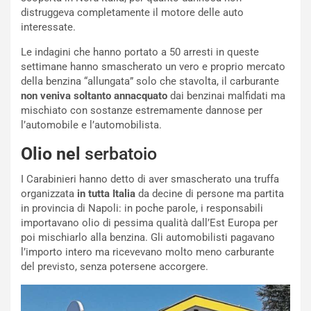
l
r
distruggeva completamente il motore delle auto
e
i
interessate.
:
o
I
d
Le indagini che hanno portato a 50 arresti in queste
l
i
settimane hanno smascherato un vero e proprio mercato
V
P
della benzina “allungata” solo che stavolta, il carburante
i
a
non veniva soltanto annacquato
dai benzinai malfidati ma
a
r
mischiato con sostanze estremamente dannose per
g
t
l’automobile e l’automobilista.
g
e
i
n
Olio nel
serbatoio
o
z
p
a
I Carabinieri hanno detto di aver smascherato una truffa
i
d
organizzata
in tutta Italia
da decine di persone ma partita
ù
e
in provincia di Napoli: in poche parole, i responsabili
L
l
importavano olio di pessima qualità dall’Est Europa per
u
G
poi mischiarlo alla benzina. Gli automobilisti pagavano
n
P
l’importo intero ma ricevevano molto meno carburante
g
d
del previsto, senza potersene accorgere.
o
e
m
l
a
B