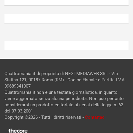
V
g
Agosto
Agosto
6,
5,
2026
2026
Admin
Admin
Quattromania.it di proprietà di NEXTMEDIAWEB SRL - Via
Sistina 121, 00187 Roma (RM) - Codice Fiscale e Partita I.V.A.
09689341007
Quattromania.it non è una testata giornalistica, in quanto
viene aggiornato senza alcuna periodicità. Non può pertanto
considerarsi un prodotto editoriale ai sensi della legge n. 62
del 07.03.2001
Copyright ©2026 - Tutti i diritti riservati -
Contattaci