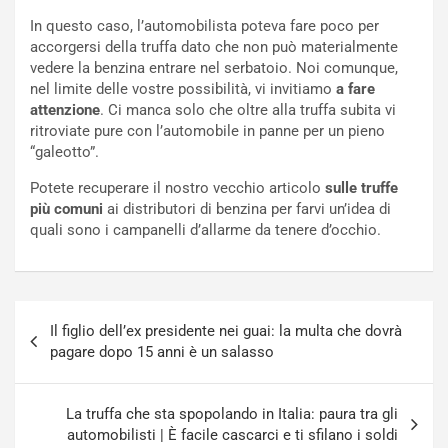
r
l
In questo caso, l’automobilista poteva fare poco per
i
a
accorgersi della truffa dato che non può materialmente
f
C
vedere la benzina entrare nel serbatoio. Noi comunque,
i
o
nel limite delle vostre possibilità, vi invitiamo
a fare
c
r
attenzione
. Ci manca solo che oltre alla truffa subita vi
a
s
ritroviate pure con l’automobile in panne per un pieno
t
a
“galeotto”.
o
N
N
o
Potete recuperare il nostro vecchio articolo
sulle truffe
o
t
più comuni
ai distributori di benzina per farvi un’idea di
n
t
quali sono i campanelli d’allarme da tenere d’occhio.
P
u
l
r
u
n
g
a
Navigazione
-
a
Il figlio dell’ex presidente nei guai: la multa che dovrà
articoli
i
S
pagare dopo 15 anni è un salasso
n
e
R
p
E
a
La truffa che sta spopolando in Italia: paura tra gli
E
n
automobilisti | È facile cascarci e ti sfilano i soldi