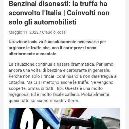
Q
Benzinai disonesti: la truffa ha
a
sconvolto l’Italia | Coinvolti non
s
h
solo gli automobilisti
q
a
Maggio 11, 2022
Claudio Rossi
i
Un’azione incisiva è assolutamente necessaria per
e
arginare le truffe che, con il caro-prezzi sono
-
ulteriormente aumentate
P
O
La situazione continua a essere drammatica. Parliamo,
W
ancora una volta, di benzina e carburante in generale.
E
Perché non solo i rincari continuano a non dare tregua ai
R
cittadini. Ma ci si mettono anche le truffe. Ne vengono
S
scoperte, ormai, di tutti i tipi. Questa è una molto
t
ingegnosa. Ed è molto facile caderci. Probabilmente
a
quasi tutti noi siamo rimasti vittime.
b
i
l
i
s