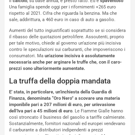
Il
calcolo
, su base annua, è presto fatto. Ed è
spaventoso
l
r
Una famiglia spende oggi per i rifornimenti +265 euro
e
i
rispetto al 2021. Cifra che riguarda la benzina. Ma che
:
o
sale, addirittura, a 460 euro in caso di auto a gasolio.
I
d
l
i
Aumenti del tutto ingiustificati soprattutto se si considera
V
P
il ribasso delle quotazioni petrolifere. Assoutenti, proprio
i
a
per tale motivo, chiede al governo un’azione più incisiva
a
r
contro le speculazioni sui carburanti, che impoveriscono i
g
t
consumatori. Ma
un’azione incisiva è assolutamente
g
e
necessaria anche per arginare le truffe che, con il caro-
i
n
prezzi sono ulteriormente aumentate.
o
z
La truffa della doppia mandata
p
a
i
d
E’ stata, in particolare, un’inchiesta della Guardia di
ù
e
Finanza, denominata “Oro Nero” a scovare una materia
L
l
imponibile pari a 207 milioni di euro, per un’evasione
u
G
dell’Iva pari a 45 milioni di euro
. Le Fiamme Gialle hanno
n
P
così stroncato il business del gasolio a tariffe calmierate.
g
d
Sostanzialmente, fornitori nazionali ed europei vendevano
o
e
il carburante a distributori indipendenti a prezzi
m
l