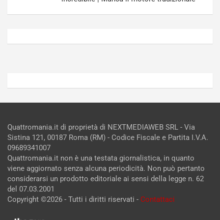
V
g
Agosto
Agosto
6,
5,
2026
2026
Admin
Admin
Quattromania.it di proprietà di NEXTMEDIAWEB SRL - Via
Sistina 121, 00187 Roma (RM) - Codice Fiscale e Partita I.V.A.
09689341007
Quattromania.it non è una testata giornalistica, in quanto
viene aggiornato senza alcuna periodicità. Non può pertanto
considerarsi un prodotto editoriale ai sensi della legge n. 62
del 07.03.2001
Copyright ©2026 - Tutti i diritti riservati -
Contattaci