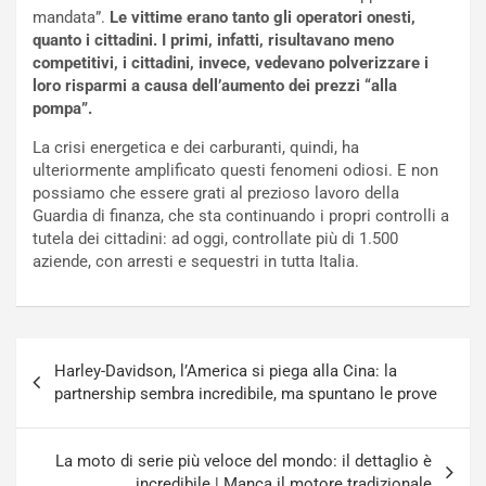
mandata”.
Le vittime erano tanto gli operatori onesti,
r
l
quanto i cittadini. I primi, infatti, risultavano meno
i
a
competitivi, i cittadini, invece, vedevano polverizzare i
f
C
loro risparmi a causa dell’aumento dei prezzi “alla
i
o
pompa”.
c
r
a
s
La crisi energetica e dei carburanti, quindi, ha
t
a
ulteriormente amplificato questi fenomeni odiosi. E non
o
N
possiamo che essere grati al prezioso lavoro della
N
o
Guardia di finanza, che sta continuando i propri controlli a
o
t
tutela dei cittadini: ad oggi, controllate più di 1.500
n
t
aziende, con arresti e sequestri in tutta Italia.
P
u
l
r
u
n
g
a
Navigazione
-
a
Harley-Davidson, l’America si piega alla Cina: la
articoli
i
S
partnership sembra incredibile, ma spuntano le prove
n
e
R
p
E
a
La moto di serie più veloce del mondo: il dettaglio è
E
n
incredibile | Manca il motore tradizionale