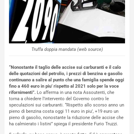
c
e
u
n
N
NOTIZIE
u
o
C
Truffa doppia mandata (web source)
v
o
o
n
R
f
“Nonostante il taglio delle accise sui carburanti e il calo
e
e
delle quotazioni del petrolio, i prezzi di benzina e gasolio
c
r
continuano a salire al punto che una famiglia spende oggi
o
m
fino a 460 euro in piu’ rispetto al 2021 solo per la voce
r
a
rifornimenti”.
Lo afferma in una nota Assoutenti, che
d
t
torna a chiedere l’intervento del Governo contro le
M
o
speculazioni sui carburanti. “Rispetto allo scorso anno un
o
l
pieno di benzina costa oggi 11 euro in piu’, +19 euro un
n
’
pieno di gasolio, nonostante la riduzione delle accise che
d
O
ha calmierato i listini” spiega il presidente Furio Truzzi.
i
r
a
a