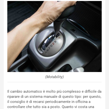
l
E
B
s
a
p
h
e
r
r
a
i
i
e
n
n
:
z
l
a
a
d
F
i
I
G
A
u
S
i
m
d
(Motability)
e
a
n
P
Il cambio automatico è molto più complesso e difficile da
t
i
riparare di un sistema manuale di questo tipo: per questo,
i
e
il consiglio è di recarsi periodicamente in officina a
s
g
controllare che tutto sia a posto. Quanto vi costa una
c
h