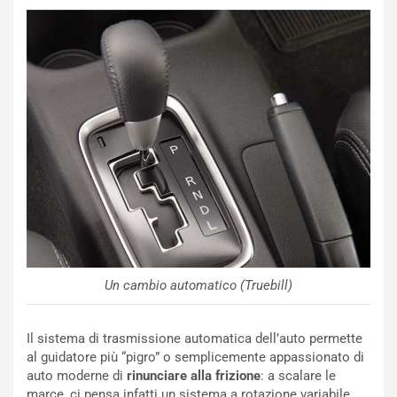
NOTIZIE
P
l
NOTIZIE
a
C
y
o
s
n
e
f
a
e
t
r
C
m
h
a
a
Un cambio automatico (Truebill)
t
l
o
l
l
e
Il sistema di trasmissione automatica dell’auto permette
’
n
al guidatore più “pigro” o semplicemente appassionato di
O
g
auto moderne di
rinunciare alla frizione
: a scalare le
r
e
marce, ci pensa infatti un sistema a rotazione variabile