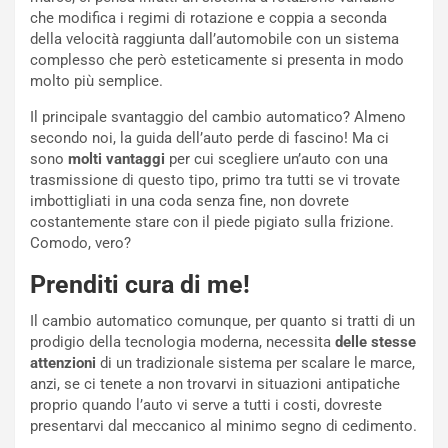
a
D
che modifica i regimi di rotazione e coppia a seconda
r
D
della velocità raggiunta dall’automobile con un sistema
i
F
complesso che però esteticamente si presenta in modo
o
o
molto più semplice.
d
r
i
m
Il principale svantaggio del cambio automatico? Almeno
P
u
secondo noi, la guida dell’auto perde di fascino! Ma ci
a
l
sono
molti vantaggi
per cui scegliere un’auto con una
r
a
trasmissione di questo tipo, primo tra tutti se vi trovate
t
1
imbottigliati in una coda senza fine, non dovrete
e
E
costantemente stare con il piede pigiato sulla frizione.
n
d
Comodo, vero?
z
i
Prenditi cura di me!
a
t
d
i
Il cambio automatico comunque, per quanto si tratti di un
e
o
prodigio della tecnologia moderna, necessita
delle stesse
l
n
attenzioni
di un tradizionale sistema per scalare le marce,
G
:
anzi, se ci tenete a non trovarvi in situazioni antipatiche
P
U
proprio quando l’auto vi serve a tutti i costi, dovreste
d
n
presentarvi dal meccanico al minimo segno di cedimento.
e
’