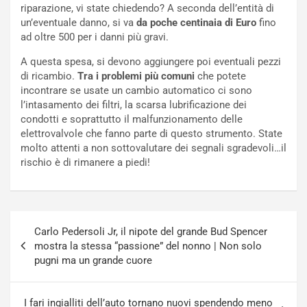
riparazione, vi state chiedendo? A seconda dell’entità di
e
e
un’eventuale danno, si va
da poche centinaia di Euro
fino
l
v
ad oltre 500 per i danni più gravi.
a
o
C
l
A questa spesa, si devono aggiungere poi eventuali pezzi
o
e
di ricambio.
Tra i problemi più comuni
che potete
r
e
incontrare se usate un cambio automatico ci sono
s
R
l’intasamento dei filtri, la scarsa lubrificazione dei
a
i
condotti e soprattutto il malfunzionamento delle
N
n
elettrovalvole che fanno parte di questo strumento. State
o
f
molto attenti a non sottovalutare dei segnali sgradevoli…il
t
o
rischio è di rimanere a piedi!
t
r
u
z
r
a
n
t
Navigazione
a
a
Carlo Pedersoli Jr, il nipote del grande Bud Spencer
articoli
a
[
mostra la stessa “passione” del nonno | Non solo
S
V
pugni ma un grande cuore
e
I
p
D
a
E
I fari ingialliti dell’auto tornano nuovi spendendo meno