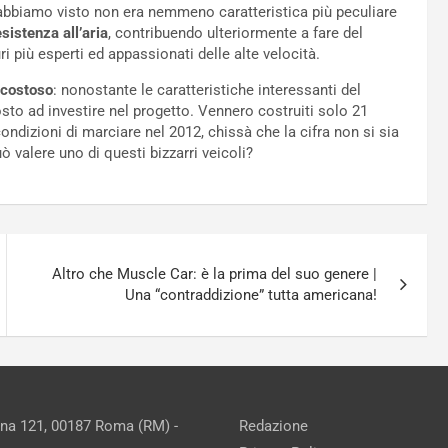
abbiamo visto non era nemmeno caratteristica più peculiare
sistenza all’aria
, contribuendo ulteriormente a fare del
 più esperti ed appassionati delle alte velocità.
e costoso
: nonostante le caratteristiche interessanti del
sto ad investire nel progetto. Vennero costruiti solo 21
condizioni di marciare nel 2012, chissà che la cifra non si sia
ò valere uno di questi bizzarri veicoli?
Altro che Muscle Car: è la prima del suo genere |
Una “contraddizione” tutta americana!
ina 121, 00187 Roma (RM) -
Redazione