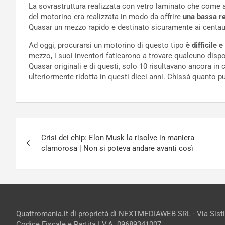
La sovrastruttura realizzata con vetro laminato che come 
del motorino era realizzata in modo da offrire
una bassa re
Quasar un mezzo rapido e destinato sicuramente ai centauri
Ad oggi, procurarsi un motorino di questo tipo
è difficile 
mezzo, i suoi inventori faticarono a trovare qualcuno dispo
Quasar originali e di questi, solo 10 risultavano ancora in 
ulteriormente ridotta in questi dieci anni. Chissà quanto pu
Navigazione
Crisi dei chip: Elon Musk la risolve in maniera
articoli
clamorosa | Non si poteva andare avanti così
Quattromania.it di proprietà di NEXTMEDIAWEB SRL - Via Sist
Codice Fiscale e Partita I.V.A. 09689341007