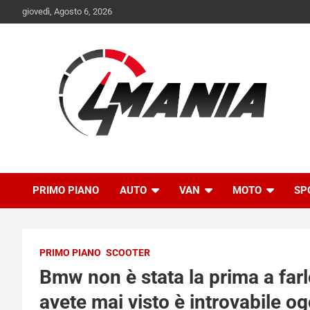
Skip
giovedì, Agosto 6, 2026
to
content
Il mondo delle quattroruote senza più segreti
QuattroMania
PRIMO PIANO
AUTO
VAN
MOTO
SP
PRIMO PIANO
SCOOTER
Bmw non è stata la prima a farl
avete mai visto è introvabile og