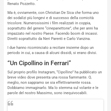
o
l
Renato Pozzetto.
l
e
’
n
Ma è, ovviamente, con Christian De Sica che forma uno
O
g
dei sodalizi più longevi e di successo della comicità
r
e
tricolore. Numerosissimi i film realizzati in coppia,
a
D
soprattutto del genere “cinepanettone”, che per anni ha
r
D
impazzato nel nostro Paese. Facendo boom di incassi.
i
F
Diretti soprattutto da Neri Parenti e Carlo Vanzina.
o
o
I due hanno ricominciato a recitare insieme dopo un
d
r
periodo in cui, a causa di alcuni dissidi, si erano divisi.
i
m
P
u
“Un Cipollino in Ferrari”
a
l
r
a
Sul proprio profilo Instagram, “Cipollino” ha pubblicato un
t
1
breve video dove presenta una rossa fiammante. O,
e
E
meglio, non sappiamo se sia effettivamente rossa.
n
d
Dobbiamo immaginarlo. Ma lo stemma sul volante e le
z
i
parole del nostro Massimo, sono inequivocabili.
a
t
d
i
e
o
l
n