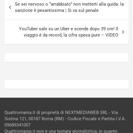
a
[
Se sei nervoso o “arrabbiato” non metterti alla guida: la
articoli
S
V
sanzione è pesantissima | Si va sul penale
e
I
p
D
a
E
YouTuber sale su un Uber e scende dopo 39 ore! Il
n
O
viaggio è da record, la cifra spesa pure – VIDEO
g
]
Agosto
Agosto
5,
4,
2026
2026
Admin
Admin
Quattromania.it di proprietà di NEXTMEDIAWEB SRL - Via
Sistina 121, 00187 Roma (RM) - Codice Fiscale e Partita I.V.A.
09689341007
Quattromania.it non è una testata giornalistica, in quanto