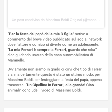
n
P
t
i
i
e
s
g
Un post condiviso da Massimo Boldi Original (@massimoboldi)
c
h
e
e
“Per la festa del papà dalle mie 3 figlie”
scrive a
l
v
commento del breve video pubblicato sul social network
a
o
dove l’attore e comico si diverte come un adolescente.
C
l
“La mia Ferrari è sempre la Ferrari, guarda che roba”
o
e
dice guidando un’auto della casa automobilistica di
r
e
Maranello.
s
R
a
i
Ovviamente non siamo in grado di dirvi che tipo di Ferrari
N
n
sia, ma certamente questo è stato un ottimo modo, per
o
f
Massimo Boldi, per festeggiare la festa del papà, appena
t
o
trascorsa:
“Un Cipollino in Ferrari, alla grande! Ciao
t
r
animali”
conclude il video di Massimo Boldi.
u
z
r
a
n
t
a
a
Navigazione