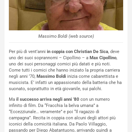
Massimo Boldi (web source)
Per più di vent’anni
in coppia con Christian De Sica
, deve
NOTIZIE
uno dei suoi soprannomi – Cipollino – a
Max Cipollino
,
P
uno dei suoi personaggi comici più datati e più noti.
l
Come tutti i comici che hanno iniziato la propria carriera
NOTIZIE
a
negli anni ’70,
Massimo Boldi
inizia come cabarettista e
C
y
musicista. E’ infatti un appassionato della batteria che ha
o
s
suonato, soprattutto in età giovanile, sui palchi.
n
e
f
a
Ma
il successo arriva negli anni ’80
con un numero
e
t
infinito di film. Da “Fracchia la belva umana” a
r
C
“Eccezziunale… veramente” e poi “Il ragazzo di
m
h
campagna”. Recita in coppia con alcuni degli attori più
a
a
iconici della comicità italiana. Da Paolo Villaggio,
t
l
passando per Diego Abatantuono, arrivando quindi a