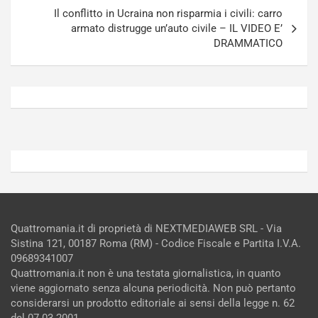
R
p
Il conflitto in Ucraina non risparmia i civili: carro
E
a
armato distrugge un’auto civile – IL VIDEO E’
E
n
DRAMMATICO
V
g
Agosto
Agosto
6,
5,
2026
2026
Admin
Admin
Quattromania.it di proprietà di NEXTMEDIAWEB SRL - Via
Sistina 121, 00187 Roma (RM) - Codice Fiscale e Partita I.V.A.
09689341007
Quattromania.it non è una testata giornalistica, in quanto
viene aggiornato senza alcuna periodicità. Non può pertanto
considerarsi un prodotto editoriale ai sensi della legge n. 62