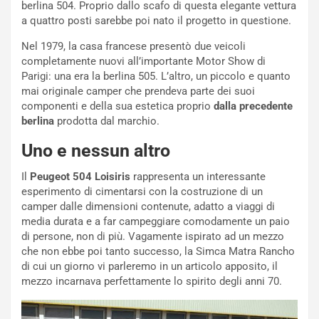
berlina 504. Proprio dallo scafo di questa elegante vettura
d
O
a quattro posti sarebbe poi nato il progetto in questione.
i
r
a
a
Nel 1979, la casa francese presentò due veicoli
l
r
completamente nuovi all’importante Motor Show di
e
i
Parigi: una era la berlina 505. L’altro, un piccolo e quanto
:
o
mai originale camper che prendeva parte dei suoi
I
d
componenti e della sua estetica proprio
dalla precedente
l
i
berlina
prodotta dal marchio.
V
P
i
a
Uno e nessun altro
a
r
g
t
Il
Peugeot 504 Loisiris
rappresenta un interessante
g
e
esperimento di cimentarsi con la costruzione di un
i
n
camper dalle dimensioni contenute, adatto a viaggi di
o
z
media durata e a far campeggiare comodamente un paio
p
a
di persone, non di più. Vagamente ispirato ad un mezzo
i
d
che non ebbe poi tanto successo, la Simca Matra Rancho
ù
e
di cui un giorno vi parleremo in un articolo apposito, il
L
l
mezzo incarnava perfettamente lo spirito degli anni 70.
u
G
n
P