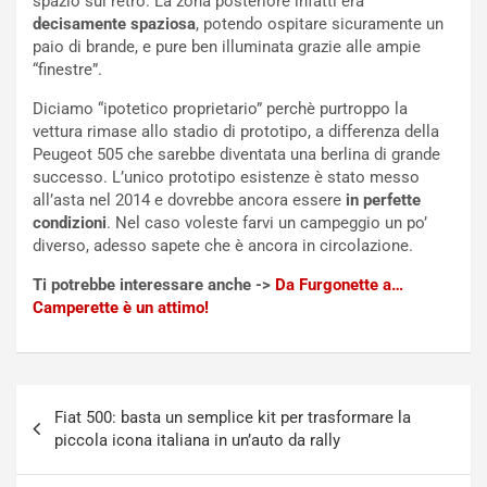
spazio sul retro. La zona posteriore infatti era
e
s
decisamente spaziosa
, potendo ospitare sicuramente un
t
c
paio di brande, e pure ben illuminata grazie alle ampie
t
e
“finestre”.
r
l
Diciamo “ipotetico proprietario” perchè purtroppo la
i
a
vettura rimase allo stadio di prototipo, a differenza della
f
C
Peugeot 505 che sarebbe diventata una berlina di grande
i
o
successo. L’unico prototipo esistenze è stato messo
c
r
all’asta nel 2014 e dovrebbe ancora essere
in perfette
a
s
condizioni
. Nel caso voleste farvi un campeggio un po’
t
a
diverso, adesso sapete che è ancora in circolazione.
o
N
N
o
Ti potrebbe interessare anche ->
Da Furgonette a…
o
t
Camperette è un attimo!
n
t
P
u
l
r
u
n
Navigazione
g
a
Fiat 500: basta un semplice kit per trasformare la
articoli
-
a
piccola icona italiana in un’auto da rally
i
S
n
e