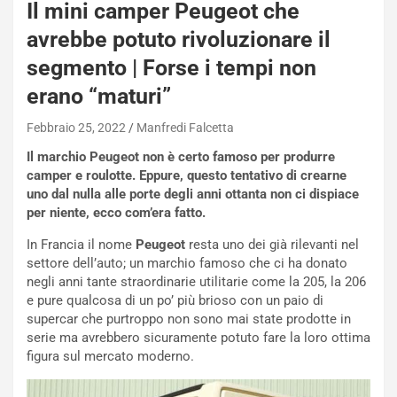
s
Il mini camper Peugeot che
a
avrebbe potuto rivoluzionare il
n
Q
segmento | Forse i tempi non
a
erano “maturi”
s
h
Febbraio 25, 2022
Manfredi Falcetta
q
a
Il marchio Peugeot non è certo famoso per produrre
i
camper e roulotte. Eppure, questo tentativo di crearne
e
uno dal nulla alle porte degli anni ottanta non ci dispiace
-
per niente, ecco com’era fatto.
P
In Francia il nome
Peugeot
resta uno dei già rilevanti nel
O
settore dell’auto; un marchio famoso che ci ha donato
W
negli anni tante straordinarie utilitarie come la 205, la 206
E
e pure qualcosa di un po’ più brioso con un paio di
R
supercar che purtroppo non sono mai state prodotte in
S
serie ma avrebbero sicuramente potuto fare la loro ottima
t
figura sul mercato moderno.
a
b
i