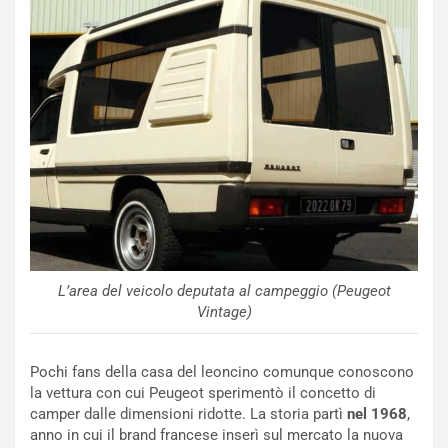
l
i
s
c
e
u
n
N
NOTIZIE
u
o
C
v
o
o
n
R
f
L’area del veicolo deputata al campeggio (Peugeot
e
e
Vintage)
c
r
o
m
r
a
Pochi fans della casa del leoncino comunque conoscono
d
t
la vettura con cui Peugeot sperimentò il concetto di
M
o
camper dalle dimensioni ridotte. La storia partì
nel 1968
,
o
l
anno in cui il brand francese inserì sul mercato la nuova
n
’