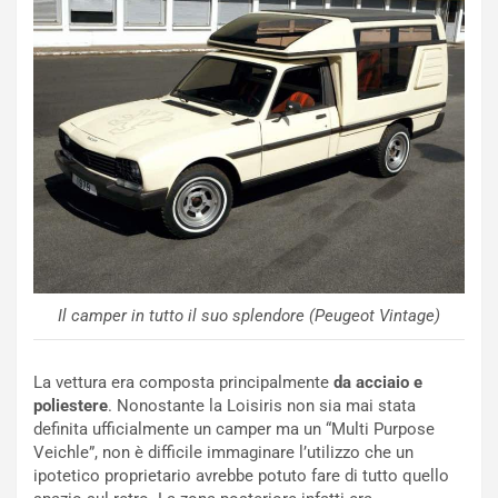
g
d
o
e
m
l
a
B
i
a
C
h
o
r
m
a
p
i
i
n
u
:
t
l
o
a
d
F
Il camper in tutto il suo splendore (Peugeot Vintage)
a
I
u
A
n
S
La vettura era composta principalmente
da acciaio e
S
m
poliestere
. Nonostante la Loisiris non sia mai stata
U
e
definita ufficialmente un camper ma un “Multi Purpose
V
n
Veichle”, non è difficile immaginare l’utilizzo che un
E
t
ipotetico proprietario avrebbe potuto fare di tutto quello
l
i