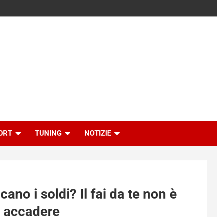
ORT
TUNING
NOTIZIE
no i soldi? Il fai da te non è
ò accadere