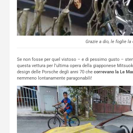
Grazie a dio, le foglie l
Se non fosse per quel vistoso – e di pessimo gusto – st
questa vettura per l’ultima opera della giapponese Mitsuok
design delle Porsche degli anni 70 che
correvano la Le Ma
nemmeno lontanamente paragonabili!