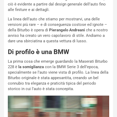
a
D
ciò è evidente a partire dal design generale dell’auto fino
r
D
alle finiture e ai dettagli.
i
F
La linea dell’auto che stiamo per mostrarvi, una delle
o
o
versioni più rare – e di conseguenza costose ed ignote –
d
r
della Biturbo è opera di
Pierangelo Andreani
che a nostro
i
m
avviso ha creato un vero capolavoro di stile. Andiamo a
P
u
dare una sbirciatina a questa vettura di lusso.
a
l
r
a
Di profilo è una BMW
t
1
e
E
La prima cosa che emerge guardando la Maserati Biturbo
n
d
228 è
la somiglianza
con la BMW Serie 3 dell’epoca,
z
i
specialmente se l’auto viene vista di profilo. La linea della
a
t
Biturbo originale è stata appesantita, creando un bel
d
i
connubio tra eleganza e praticità tipica del periodo
e
o
storico in cui l’auto è stata concepita.
l
n
G
:
P
U
d
n
e
’