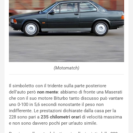
l
E
B
s
a
p
h
e
r
r
a
i
i
e
n
n
:
z
l
a
a
d
(Motomatch)
F
i
I
G
A
u
Il simboletto con il tridente sulla parte posteriore
S
i
dell’auto però
non mente
: abbiamo di fronte una Maserati
m
d
che con il suo motore Biturbo tanto discusso può vantare
e
a
uno 0-100 in 5,6 secondi nonostante il peso non
n
P
indifferente. Le prestazioni dichiarate dalla casa per la
t
i
228 sono pari a
235 chilometri orari
di velocità massima
i
e
e non sono davvero pochi per un’auto simile.
s
g