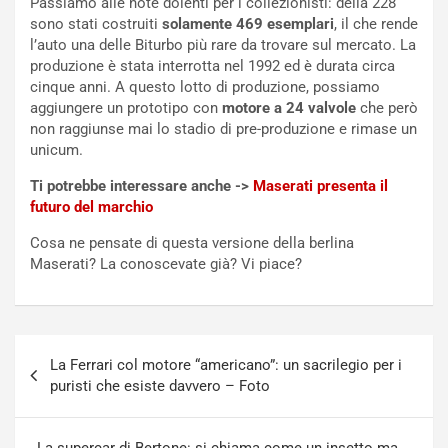
c
h
Passiamo alle note dolenti per i collezionisti: della 228
e
e
sono stati costruiti
solamente 469 esemplari
, il che rende
l
v
l’auto una delle Biturbo più rare da trovare sul mercato. La
a
o
produzione è stata interrotta nel 1992 ed è durata circa
C
l
cinque anni. A questo lotto di produzione, possiamo
o
e
aggiungere un prototipo con
motore a 24 valvole
che però
r
e
non raggiunse mai lo stadio di pre-produzione e rimase un
s
R
unicum.
a
i
Ti potrebbe interessare anche ->
Maserati presenta il
N
n
futuro del marchio
o
f
t
o
Cosa ne pensate di questa versione della berlina
t
r
Maserati? La conoscevate già? Vi piace?
u
z
r
a
n
t
a
a
Navigazione
a
[
La Ferrari col motore “americano”: un sacrilegio per i
articoli
S
V
puristi che esiste davvero – Foto
e
I
p
D
a
E