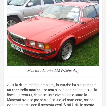
NOTIZIE
P
l
NOTIZIE
a
C
y
o
s
n
e
f
a
e
t
r
C
m
h
Maserati Biturbo 228 (Wikipedia)
a
a
t
l
o
l
Al di là dei numerosi problemi, la Biturbo ha sicuramente
l
e
un asso nella manica
che non si può non riconoscerle: la
’
n
linea. La vettura, decisamente diversa da quanto la
O
g
Maserati avesse proposto fino a quel momento, nasce
r
e
evidentemente con il mercato degli Stati Uniti in mente,