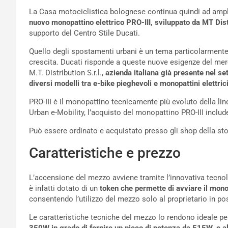
La Casa motociclistica bolognese continua quindi ad amplia
nuovo monopattino elettrico PRO-III, sviluppato da MT Dist
supporto del Centro Stile Ducati.
Quello degli spostamenti urbani è un tema particolarmente a
crescita. Ducati risponde a queste nuove esigenze del mer
M.T. Distribution S.r.l.,
azienda italiana già presente nel set
diversi modelli tra e-bike pieghevoli e monopattini elettrici
PRO-III è il monopattino tecnicamente più evoluto della lin
Urban e-Mobility, l’acquisto del monopattino PRO-III inclu
Può essere ordinato e acquistato presso gli shop della sto
Caratteristiche e prezzo
L’accensione del mezzo avviene tramite l’innovativa tecno
è infatti dotato di un
token che permette di avviare il mono
consentendo l’utilizzo del mezzo solo al proprietario in po
Le caratteristiche tecniche del mezzo lo rendono ideale per