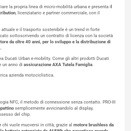
re la propria linea di micro-mobilità urbana e presenta i
l
ribution
, licenziatario e partner commerciale, con il
ttuale e il trasporto sostenibile è un trend in forte
cato sottoscrivendo un contratto di licenza con la società
tore da oltre 40 anni, per lo sviluppo e la distribuzione di
.
ea Ducati Urban e-mobility. Come gli altri prodotti Ducati
de un anno di
assicurazione AXA Tutela Famiglia
.
rica azienda motociclistica.
logia NFC, il metodo di connessione senza contatto. PRO-III
pattino
semplicemente avvicinandolo al display,
ssesso del chip.
 chi vuole muoversi in città, grazie al
motore brushless da