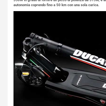
350W in grado di fornire un picco di potenza da 515W, e a
autonomia coprendo fino a 50 km con una sola carica.