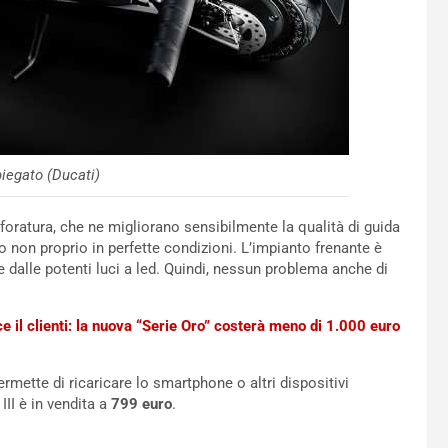
iegato (Ducati)
oratura, che ne migliorano sensibilmente la qualità di guida
so non proprio in perfette condizioni. L’impianto frenante è
 dalle potenti luci a led. Quindi, nessun problema anche di
 il clienti: la nuova “Serie Oro” costerà meno di 1.000 euro
rmette di ricaricare lo smartphone o altri dispositivi
III è in vendita a
799 euro
.