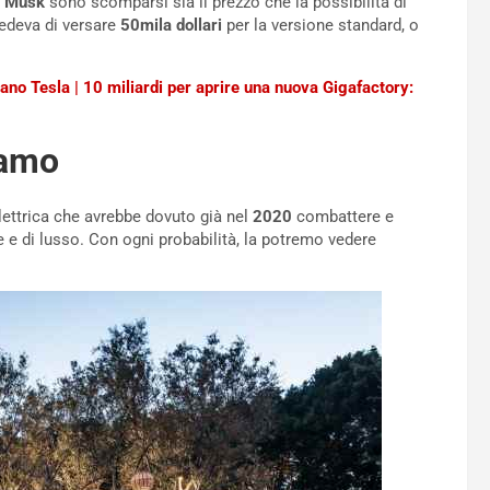
n Musk
sono scomparsi sia il prezzo che la possibilità di
edeva di versare
50mila dollari
per la versione standard, o
no Tesla | 10 miliardi per aprire una nuova Gigafactory:
iamo
elettrica che avrebbe dovuto già nel
2020
combattere e
e e di lusso. Con ogni probabilità, la potremo vedere