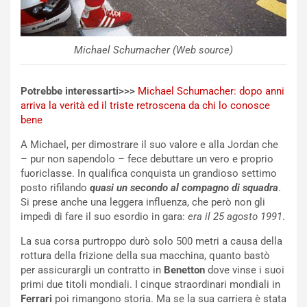
d
F
a
I
u
A
n
S
Michael Schumacher (Web source)
S
m
U
e
V
n
Potrebbe interessarti>>>
Michael Schumacher: dopo anni
E
t
arriva la verità ed il triste retroscena da chi lo conosce
l
i
bene
e
s
A Michael, per dimostrare il suo valore e alla Jordan che
t
c
– pur non sapendolo – fece debuttare un vero e proprio
t
e
fuoriclasse. In qualifica conquista un grandioso settimo
r
l
posto rifilando
quasi un secondo al compagno di squadra
.
i
a
Si prese anche una leggera influenza, che però non gli
f
C
impedì di fare il suo esordio in gara:
era il 25 agosto 1991
.
i
o
c
r
La sua corsa purtroppo durò solo 500 metri a causa della
a
s
rottura della frizione della sua macchina, quanto bastò
t
a
per assicurargli un contratto in
Benetton
dove vinse i suoi
o
N
primi due titoli mondiali. I cinque straordinari mondiali in
N
o
Ferrari
poi rimangono storia. Ma se la sua carriera è stata
o
t