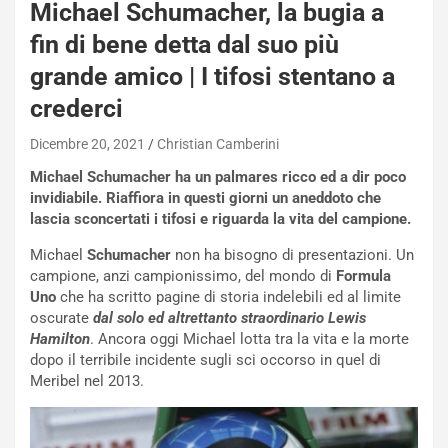
Michael Schumacher, la bugia a
fin di bene detta dal suo più
grande amico | I tifosi stentano a
NOTIZIE
crederci
N
i
Dicembre 20, 2021
Christian Camberini
s
Michael Schumacher ha un palmares ricco ed a dir poco
s
invidiabile. Riaffiora in questi giorni un aneddoto che
a
lascia sconcertati i tifosi e riguarda la vita del campione.
n
Q
Michael
Schumacher
non ha bisogno di presentazioni. Un
a
campione, anzi campionissimo, del mondo di
Formula
s
Uno
che ha scritto pagine di storia indelebili ed al limite
h
oscurate
dal solo ed altrettanto straordinario Lewis
q
Hamilton
. Ancora oggi Michael lotta tra la vita e la morte
a
dopo il terribile incidente sugli sci occorso in quel di
i
Meribel nel 2013.
e
-
P