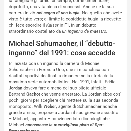
la famiglia e gli amici di sempre; come dimenticare,
e
e
dopotutto, una vita piena di successi. Anche se la sua
c
r
carriera iniziò
nel segno di una bugia
. No, quello che avete
o
m
visto è tutto vero; al limite la cosiddetta bugia la ricevette
r
a
chi fece esordire il
Kaiser
in F1, in un debutto
d
t
straordinario costellato da
un inganno da maestro.
M
o
o
l
Michael Schumacher, il “debutto-
n
’
inganno” del 1991: cosa accadde
d
O
i
r
E’ iniziata con un inganno la carriera di Michael
a
a
Schumacher in Formula Uno, che si è conclusa con
l
r
risultati sportivi destinati a rimanere nella storia della
e
i
massima serie automobilistica. Nel 1991, infatti, Eddie
:
o
Jordan
doveva fare a meno del suo pilota ufficiale
I
d
Bertrand
Gachot
che venne arrestato. La Jordan ebbe così
l
i
pochi giorni per scegliere chi mettere sulla sua seconda
V
P
monoposto. Willi
Weber
, agente di Schumacher nonché
i
a
grande amico, propose a Jordan il suo giovane assistito
a
r
– Michael, appunto – convincendolo dicendogli che
g
t
Michael
conoscesse la meravigliosa pista di Spa-
g
e