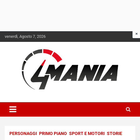
Skip
venerdì, Agosto 7, 2026
to
content
Il mondo delle quattroruote senza più segreti
QuattroMania
PERSONAGGI
PRIMO PIANO
SPORT E MOTORI
STORIE