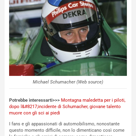
O
W
E
R
S
t
a
b
i
l
i
s
c
Michael Schumacher (Web source)
e
u
n
Potrebbe interessarti>>>
Montagna maledetta per i piloti,
N
dopo l&#8217;incidente di Schumacher, giovane talento
NOTIZIE
u
muore con gli sci ai piedi
o
C
v
o
I fans e gli appassionati di automobilismo, nonostante
o
n
questo momento difficile, non lo dimenticano così come
R
f