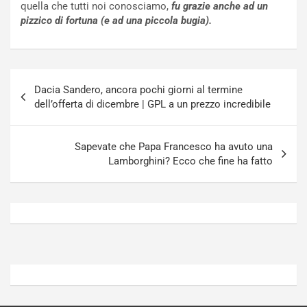
quella che tutti noi conosciamo,
fu grazie anche ad un
n
t
pizzico di fortuna (e ad una piccola bugia).
P
u
l
r
u
n
g
a
Navigazione
-
a
Dacia Sandero, ancora pochi giorni al termine
articoli
i
S
dell’offerta di dicembre | GPL a un prezzo incredibile
n
e
R
p
E
a
Sapevate che Papa Francesco ha avuto una
E
n
Lamborghini? Ecco che fine ha fatto
V
g
Agosto
Agosto
6,
5,
2026
2026
Admin
Admin