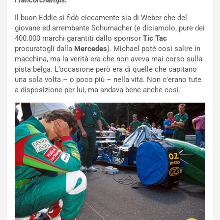
Francorchamps.
i
n
o
z
Il buon Eddie si fidò ciecamente sia di Weber che del
p
a
giovane ed arrembante Schumacher (e diciamolo, pure dei
i
d
400.000 marchi garantiti dallo sponsor
Tic Tac
ù
e
procuratogli dalla
Mercedes
). Michael poté così salire in
L
l
macchina, ma la verità era che non aveva mai corso sulla
u
G
pista belga. L’occasione però era di quelle che capitano
n
P
una sola volta – o poco più – nella vita. Non c’erano tute
g
d
a disposizione per lui, ma andava bene anche così.
o
e
m
l
a
B
i
a
C
h
o
r
m
a
p
i
i
n
u
:
t
l
o
a