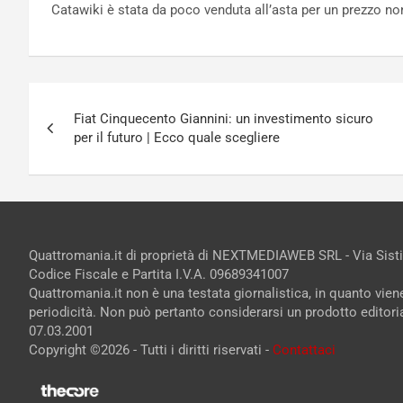
Catawiki è stata da poco venduta all’asta per un prezzo n
Navigazione
Fiat Cinquecento Giannini: un investimento sicuro
articoli
per il futuro | Ecco quale scegliere
Quattromania.it di proprietà di NEXTMEDIAWEB SRL - Via Sist
Codice Fiscale e Partita I.V.A. 09689341007
Quattromania.it non è una testata giornalistica, in quanto vie
periodicità. Non può pertanto considerarsi un prodotto editorial
07.03.2001
Copyright ©2026 - Tutti i diritti riservati -
Contattaci