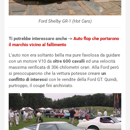
i
r
a
a
l
r
e
i
Ford Shelby GR-1 (Hot Cars)
:
o
I
d
l
i
Ti potrebbe interessare anche ->
Auto flop che portarono
V
P
il marchio vicino al fallimento
i
a
L’auto non era soltanto bella ma pure favolosa da guidare
a
r
con un motore V10 da
oltre 600 cavalli
ed una velocità
g
t
massima verificata di 306 chilometri orari. Alla Ford però
g
e
si preoccuparono che la vettura potesse creare
un
i
n
conflitto di interessi
con le vendite della Ford GT. Quindi,
o
z
purtroppo, il coupé finì archiviato.
p
a
i
d
ù
e
L
l
u
G
n
P
g
d
o
e