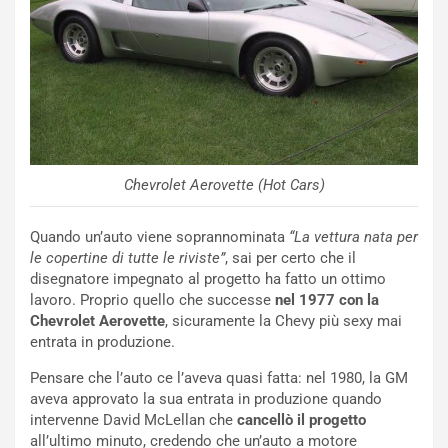
m
l
a
B
i
a
C
h
o
r
m
a
p
i
i
n
u
:
Chevrolet Aerovette (Hot Cars)
t
l
o
a
Quando un’auto viene soprannominata
“La vettura nata per
d
F
le copertine di tutte le riviste”
, sai per certo che il
a
I
disegnatore impegnato al progetto ha fatto un ottimo
u
A
lavoro. Proprio quello che successe
nel 1977 con la
n
S
Chevrolet Aerovette
, sicuramente la Chevy più sexy mai
S
m
entrata in produzione.
U
e
V
n
Pensare che l’auto ce l’aveva quasi fatta: nel 1980, la GM
E
t
aveva approvato la sua entrata in produzione quando
l
i
intervenne David McLellan che
cancellò il progetto
e
s
all’ultimo minuto, credendo che un’auto a motore