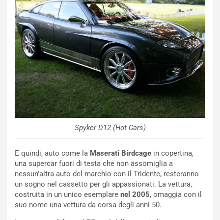
Spyker D12 (Hot Cars)
E quindi, auto come la
Maserati Birdcage
in copertina,
una supercar fuori di testa che non assomiglia a
NOTIZIE
nessun’altra auto del marchio con il Tridente, resteranno
N
un sogno nel cassetto per gli appassionati. La vettura,
i
costruita in un unico esemplare
nel 2005
, omaggia con il
s
suo nome una vettura da corsa degli anni 50.
s
a