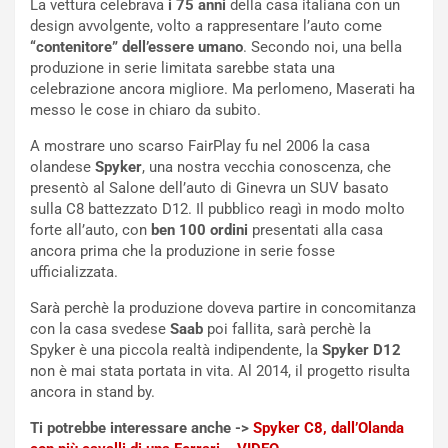
La vettura celebrava
i 75 anni
della casa italiana con un
n
design avvolgente, volto a rappresentare l’auto come
Q
“contenitore” dell’essere umano
. Secondo noi, una bella
a
produzione in serie limitata sarebbe stata una
s
celebrazione ancora migliore. Ma perlomeno, Maserati ha
h
messo le cose in chiaro da subito.
q
a
A mostrare uno scarso FairPlay fu nel 2006 la casa
i
olandese
Spyker
, una nostra vecchia conoscenza, che
e
presentò al Salone dell’auto di Ginevra un SUV basato
-
sulla C8 battezzato D12. Il pubblico reagì in modo molto
P
forte all’auto, con
ben 100 ordini
presentati alla casa
O
ancora prima che la produzione in serie fosse
W
ufficializzata.
E
Sarà perchè la produzione doveva partire in concomitanza
R
con la casa svedese
Saab
poi fallita, sarà perchè la
S
Spyker è una piccola realtà indipendente, la
Spyker D12
t
non è mai stata portata in vita. Al 2014, il progetto risulta
a
ancora in stand by.
b
i
Ti potrebbe interessare anche ->
Spyker C8, dall’Olanda
l