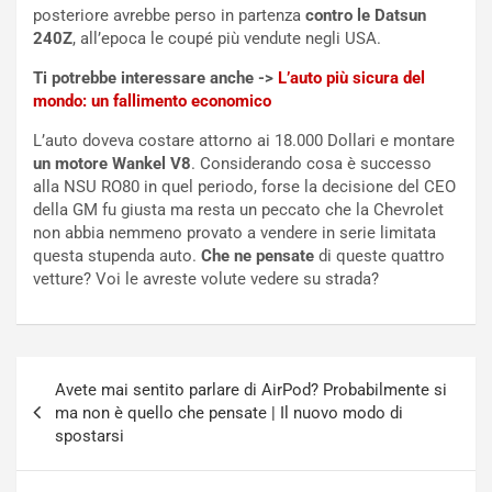
t
c
posteriore avrebbe perso in partenza
contro le Datsun
t
e
240Z
, all’epoca le coupé più vendute negli USA.
r
l
Ti potrebbe interessare anche ->
L’auto più sicura del
i
a
mondo: un fallimento economico
f
C
i
o
L’auto doveva costare attorno ai 18.000 Dollari e montare
c
r
un motore Wankel V8
. Considerando cosa è successo
a
s
alla NSU RO80 in quel periodo, forse la decisione del CEO
t
a
della GM fu giusta ma resta un peccato che la Chevrolet
o
N
non abbia nemmeno provato a vendere in serie limitata
N
o
questa stupenda auto.
Che ne pensate
di queste quattro
o
t
vetture? Voi le avreste volute vedere su strada?
n
t
P
u
l
r
u
n
Navigazione
g
a
Avete mai sentito parlare di AirPod? Probabilmente si
articoli
-
a
ma non è quello che pensate | Il nuovo modo di
i
S
spostarsi
n
e
R
p