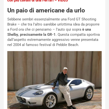
con più cavalli di una Ferrari – VIDEO
i
s
Un paio di americane da urlo
c
e
Sebbene sembri essenzialmente una Ford GT Shooting
u
Brake – che tra l’altro sarebbe un’ottima idea da proporre
n
a Ford ora che ci pensiamo – l’auto qui sopra
è una
N
Shelby, precisamente la GR-1
. Questa compatta sportiva
NOTIZIE
u
dall’aspetto estremamente aggressivo venne presentata
o
C
nel 2004 al famoso festival di Pebble Beach.
v
o
o
n
R
f
e
e
c
r
o
m
r
a
d
t
M
o
o
l
n
’
d
O