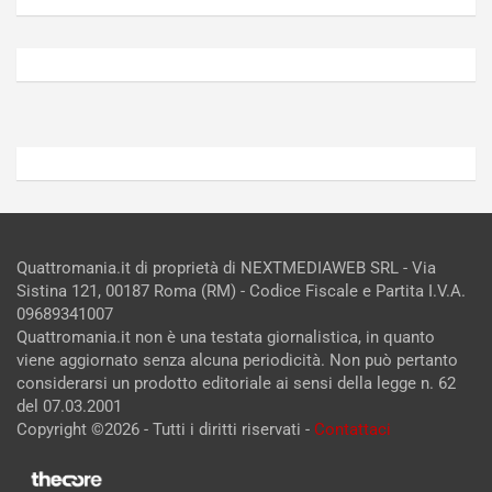
Agosto
Agosto
6,
5,
2026
2026
Admin
Admin
Quattromania.it di proprietà di NEXTMEDIAWEB SRL - Via
Sistina 121, 00187 Roma (RM) - Codice Fiscale e Partita I.V.A.
09689341007
Quattromania.it non è una testata giornalistica, in quanto
viene aggiornato senza alcuna periodicità. Non può pertanto
considerarsi un prodotto editoriale ai sensi della legge n. 62
del 07.03.2001
Copyright ©2026 - Tutti i diritti riservati -
Contattaci