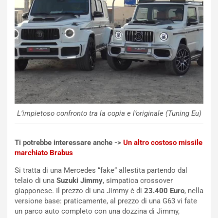
i
a
C
h
o
r
m
a
p
i
i
n
u
:
t
l
o
a
d
F
a
I
L’impietoso confronto tra la copia e l’originale (Tuning Eu)
u
A
n
S
S
m
Ti potrebbe interessare anche ->
Un altro costoso missile
U
e
marchiato Brabus
V
n
E
t
Si tratta di una Mercedes “fake” allestita partendo dal
l
i
telaio di una
Suzuki Jimmy
, simpatica crossover
e
s
giapponese. Il prezzo di una Jimmy è di
23.400 Euro
, nella
t
c
versione base: praticamente, al prezzo di una G63 vi fate
t
e
un parco auto completo con una dozzina di Jimmy,