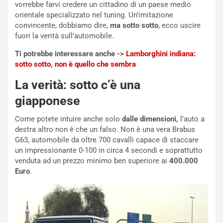
vorrebbe farvi credere un cittadino di un paese medio
e
i
orientale specializzato nel tuning. Un’imitazione
:
o
convincente, dobbiamo dire,
ma sotto sotto
, ecco uscire
I
d
fuori la verità sull’automobile.
l
i
V
P
Ti potrebbe interessare anche ->
Lamborghini indiana:
i
a
sotto sotto, non è quello che sembra
a
r
g
t
La verità: sotto c’è una
g
e
giapponese
i
n
o
z
Come potete intuire anche solo
dalle dimensioni,
l’auto a
p
a
destra altro non è che un falso. Non è una vera Brabus
i
d
G63, automobile da oltre 700 cavalli capace di staccare
ù
e
un impressionante 0-100 in circa 4 secondi e soprattutto
L
l
venduta ad un prezzo minimo ben superiore ai
400.000
u
G
Euro
.
n
P
g
d
o
e
m
l
a
B