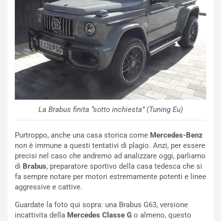
c
e
u
n
N
NOTIZIE
u
o
C
v
o
o
n
R
f
e
e
La Brabus finita “sotto inchiesta” (Tuning Eu)
c
r
o
m
Purtroppo, anche una casa storica come
Mercedes-Benz
r
a
non è immune a questi tentativi di plagio. Anzi, per essere
d
t
precisi nel caso che andremo ad analizzare oggi, parliamo
M
o
di
Brabus
, preparatore sportivo della casa tedesca che si
o
l
fa sempre notare per motori estremamente potenti e linee
n
’
aggressive e cattive.
d
O
i
r
Guardate la foto qui sopra: una Brabus G63, versione
a
a
incattivita della
Mercedes Classe G
o almeno, questo
l
r