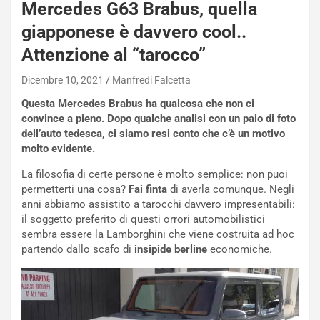
Mercedes G63 Brabus, quella
a
s
giapponese è davvero cool..
h
Attenzione al “tarocco”
q
a
Dicembre 10, 2021
Manfredi Falcetta
i
e
Questa Mercedes Brabus ha qualcosa che non ci
-
convince a pieno. Dopo qualche analisi con un paio di foto
P
dell’auto tedesca, ci siamo resi conto che c’è un motivo
O
molto evidente.
W
E
La filosofia di certe persone è molto semplice: non puoi
R
permetterti una cosa?
Fai finta
di averla comunque. Negli
S
anni abbiamo assistito a tarocchi davvero impresentabili:
t
il soggetto preferito di questi orrori automobilistici
a
sembra essere la Lamborghini che viene costruita ad hoc
b
partendo dallo scafo di
insipide berline
economiche.
i
l
i
s