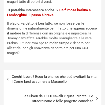
r
l
magari tutte di colori diversi.
i
a
Ti potrebbe interessare anche ->
Da fumosa berlina a
f
C
Lamborghini, il passo è breve
i
o
c
r
Il plagio, va detto, è ben fatto: se non fosse per le
a
s
dimensioni e naturalmente per il fatto che
appena acceso
t
a
il motore
la differenza con un originale è impietosa, la
o
N
Jimmy camuffata sarebbe molto somigliante alla vera
N
o
Brabus. Il tuner avrà speso
molto tempo
e denaro per
o
t
allestirla: non gli conveniva risparmiare per una G63
n
t
magari?
P
u
l
r
u
n
g
a
Navigazione
-
a
Cerchi lavoro? Ecco la chance che può svoltarti la vita
articoli
i
S
| Come farsi assumere a Maranello
n
e
R
p
E
a
La Subaru da 1.000 cavalli è quasi pronta | Lo
E
n
straordinario e folle progetto canadese
V
g