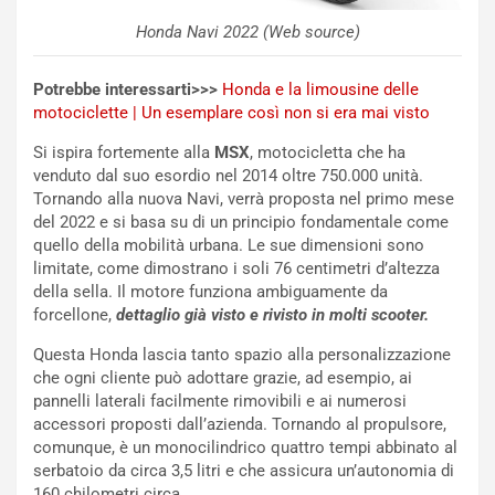
:
o
I
d
Honda Navi 2022 (Web source)
l
i
V
P
Potrebbe interessarti>>>
Honda e la limousine delle
i
a
motociclette | Un esemplare così non si era mai visto
a
r
g
t
Si ispira fortemente alla
MSX
, motocicletta che ha
g
e
venduto dal suo esordio nel 2014 oltre 750.000 unità.
i
n
Tornando alla nuova Navi, verrà proposta nel primo mese
o
z
del 2022 e si basa su di un principio fondamentale come
p
a
quello della mobilità urbana. Le sue dimensioni sono
i
d
limitate, come dimostrano i soli 76 centimetri d’altezza
ù
e
della sella. Il motore funziona ambiguamente da
L
l
forcellone,
dettaglio già visto e rivisto in molti scooter.
u
G
Questa Honda lascia tanto spazio alla personalizzazione
n
P
che ogni cliente può adottare grazie, ad esempio, ai
g
d
pannelli laterali facilmente rimovibili e ai numerosi
o
e
accessori proposti dall’azienda. Tornando al propulsore,
m
l
comunque, è un monocilindrico quattro tempi abbinato al
a
B
serbatoio da circa 3,5 litri e che assicura un’autonomia di
i
a
160 chilometri circa.