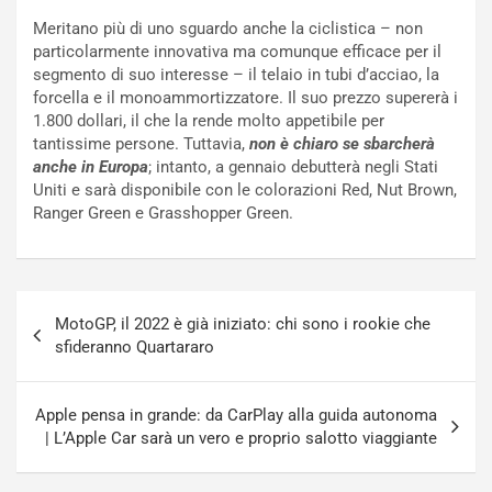
f
C
Meritano più di uno sguardo anche la ciclistica – non
i
o
particolarmente innovativa ma comunque efficace per il
c
r
segmento di suo interesse – il telaio in tubi d’acciao, la
a
s
forcella e il monoammortizzatore. Il suo prezzo supererà i
t
a
1.800 dollari, il che la rende molto appetibile per
o
N
tantissime persone. Tuttavia,
non è chiaro se sbarcherà
N
o
anche in Europa
; intanto, a gennaio debutterà negli Stati
o
t
Uniti e sarà disponibile con le colorazioni Red, Nut Brown,
n
t
Ranger Green e Grasshopper Green.
P
u
l
r
u
n
g
a
Navigazione
-
a
MotoGP, il 2022 è già iniziato: chi sono i rookie che
articoli
i
S
sfideranno Quartararo
n
e
R
p
E
a
Apple pensa in grande: da CarPlay alla guida autonoma
E
n
| L’Apple Car sarà un vero e proprio salotto viaggiante
V
g
Agosto
Agosto