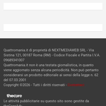
6,
5,
2026
2026
Admin
Admin
Quattromania.it di proprietà di NEXTMEDIAWEB SRL - Via
Sistina 121, 00187 Roma (RM) - Codice Fiscale e Partita I.V.A.
09689341007
Quattromania.it non è una testata giornalistica, in quanto
viene aggiornato senza alcuna periodicità. Non può pertanto
considerarsi un prodotto editoriale ai sensi della legge n. 62
del 07.03.2001
Copyright ©2026 - Tutti i diritti riservati -
Contattaci
Le attività pubblicitarie su questo sito sono gestite da