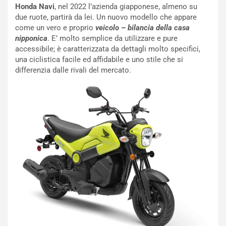
u
Honda Navi
, nel 2022 l’azienda giapponese, almeno su
n
due ruote, partirà da lei. Un nuovo modello che appare
N
come un vero e proprio
veicolo – bilancia della casa
NOTIZIE
u
nipponica
. E’ molto semplice da utilizzare e pure
o
C
accessibile; è caratterizzata da dettagli molto specifici,
v
o
una ciclistica facile ed affidabile e uno stile che si
o
n
differenzia dalle rivali del mercato.
R
f
e
e
c
r
o
m
r
a
d
t
M
o
o
l
n
’
d
O
i
r
a
a
l
r
e
i