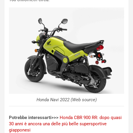
C
h
o
r
m
a
p
i
i
n
u
:
t
l
o
a
d
F
a
I
u
A
n
S
S
m
U
e
V
n
E
t
l
i
Honda Navi 2022 (Web source)
e
s
t
c
Potrebbe interessarti>>>
Honda CBR 900 RR: dopo quasi
t
e
30 anni è ancora una delle più belle supersportive
r
l
giapponesi
i
a