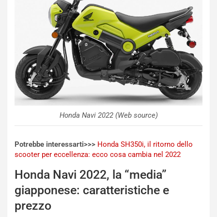
s
h
q
a
i
e
-
P
O
W
E
R
Honda Navi 2022 (Web source)
S
t
a
Potrebbe interessarti>>>
Honda SH350i, il ritorno dello
b
scooter per eccellenza: ecco cosa cambia nel 2022
i
Honda Navi 2022, la “media”
l
i
giapponese: caratteristiche e
s
c
prezzo
e