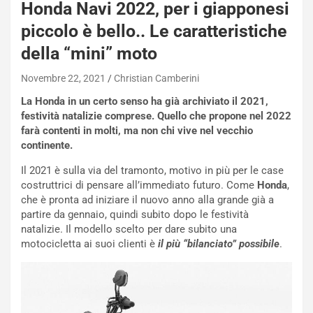
Honda Navi 2022, per i giapponesi
piccolo è bello.. Le caratteristiche
della “mini” moto
Novembre 22, 2021
Christian Camberini
La Honda in un certo senso ha già archiviato il 2021,
festività natalizie comprese. Quello che propone nel 2022
farà contenti in molti, ma non chi vive nel vecchio
continente.
Il 2021 è sulla via del tramonto, motivo in più per le case
NOTIZIE
costruttrici di pensare all’immediato futuro. Come
Honda
,
N
che è pronta ad iniziare il nuovo anno alla grande già a
i
partire da gennaio, quindi subito dopo le festività
s
natalizie. Il modello scelto per dare subito una
s
motocicletta ai suoi clienti è
il più “bilanciato” possibile
.
a
n
Q
a