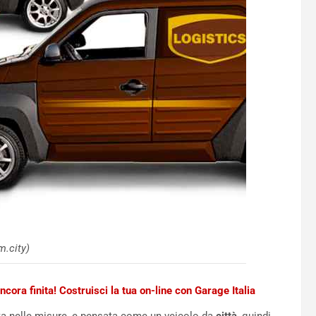
m.city)
ncora finita! Costruisci la tua on-line con Garage Italia