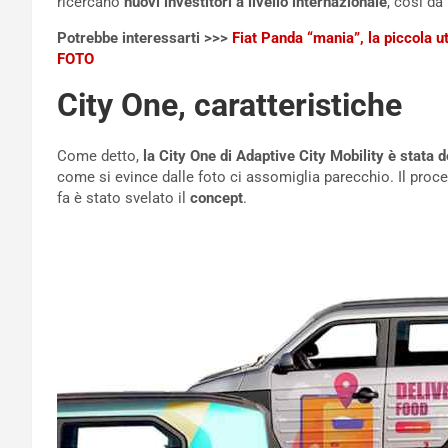
ricercano
nuovi investitori a livello internazionale
, così da
Potrebbe interessarti >>>
Fiat Panda “mania”, la piccola ut
FOTO
City One, caratteristiche
Come detto,
la City One di Adaptive City Mobility è stata 
come si evince dalle foto ci assomiglia parecchio. Il proc
fa è stato svelato il
concept
.