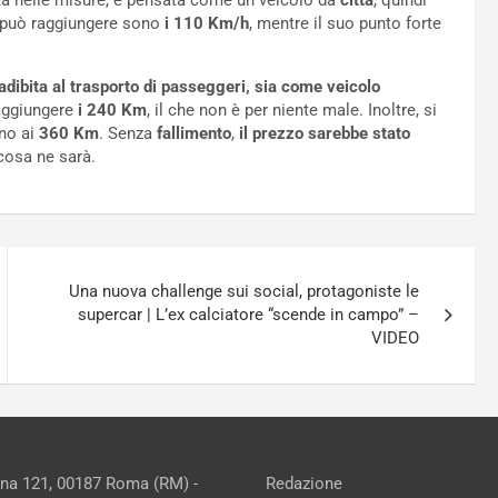
ta nelle misure, e pensata come un veicolo da
città
, quindi
e può raggiungere sono
i 110 Km/h
, mentre il suo punto forte
ibita al trasporto di passeggeri, sia come veicolo
aggiungere
i 240 Km
, il che non è per niente male. Inoltre, si
ino ai
360 Km
. Senza
fallimento
,
il prezzo sarebbe stato
cosa ne sarà.
Una nuova challenge sui social, protagoniste le
supercar | L’ex calciatore “scende in campo” –
VIDEO
ina 121, 00187 Roma (RM) -
Redazione