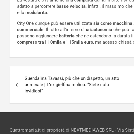
La vettura è ovviamente una
compatta
quindi molto ristret
adatto a percorrere
basse velocità
. Infatti, il massimo ch
è la
modularità
.
City One dunque può essere utilizzata
sia come macchina ad
commerciale
. Il tutto all’interno di
un’autonomia
che può r
possono aggiungere
batterie
che ne estendono la durata f
compreso tra i 10mila e i 15mila euro
, ma adesso chissà 
Navigazione
Guendalina Tavassi, più che un dispetto, un atto
articoli
criminale | L’ex gieffina replica: “Siete solo
invidiosi”
Quattromania.it di proprietà di NEXTMEDIAWEB SRL - Via Sist