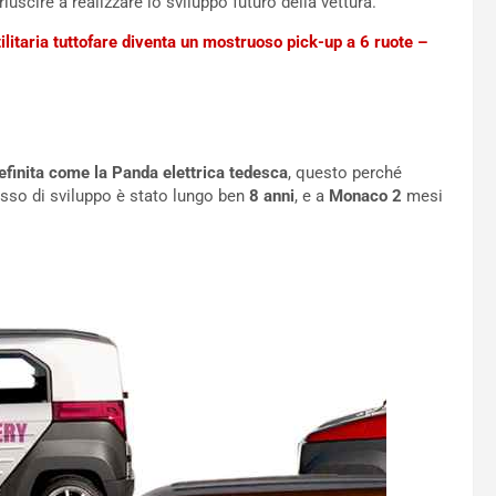
 riuscire a realizzare lo sviluppo futuro della vettura.
ilitaria tuttofare diventa un mostruoso pick-up a 6 ruote –
definita come la Panda elettrica tedesca
, questo perché
esso di sviluppo è stato lungo ben
8 anni
, e a
Monaco 2
mesi