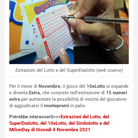
NOTIZIE
N
i
s
s
Estrazioni del Lotto e del SuperEnalotto (web source)
a
n
Per il mese di
Novembre,
il gioco del
10eLotto
si espande
Q
e diventa
Extra,
che consiste nell’estrazione di
15 numeri
a
extra
per aumentare la possibilità di vincita del giocatore
s
di aggiudicarsi il
montepremi
in palio.
h
q
Potrebbe interessarti>>>
Estrazioni del Lotto, del
a
SuperEnalotto, del 10eLotto, del Simbolotto e del
i
MilionDay di Giovedì 4 Novembre 2021
e