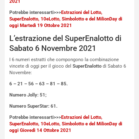
2021
o
n
R
f
Potrebbe interessarti>>>
Estrazioni del Lotto,
e
e
SuperEnalotto, 10eLotto, Simbolotto e del MilionDay di
c
r
oggi Martedì 19 Ottobre 2021
o
m
L’estrazione del SuperEnalotto di
r
a
d
t
Sabato 6 Novembre 2021
M
o
o
l
I 6 numeri estratti che compongono la combinazione
n
’
vincete di oggi per il gioco del
SuperEnalotto
di Sabato 6
d
O
Novembre:
i
r
a
a
6 – 21 – 56 – 63 – 81 – 85.
l
r
Numero Jolly: 51;
e
i
:
o
Numero SuperStar: 61.
I
d
l
i
Potrebbe interessarti>>>
Estrazioni del Lotto,
V
P
SuperEnalotto, 10eLotto, Simbolotto e del MilionDay di
i
a
oggi Giovedì 14 Ottobre 2021
a
r