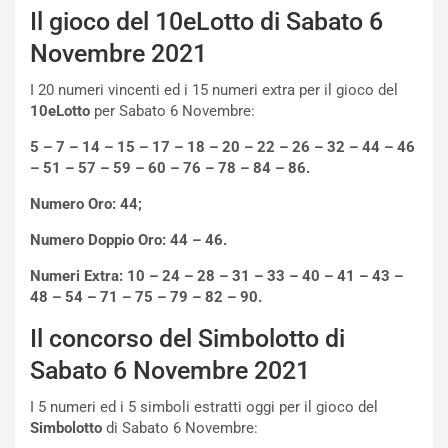
t
l
Il gioco del 10eLotto di Sabato 6
o
a
d
F
Novembre 2021
a
I
u
A
I 20 numeri vincenti ed i 15 numeri extra per il gioco del
n
S
10eLotto
per Sabato 6 Novembre:
S
m
5 – 7 – 14 – 15 – 17 – 18 – 20 – 22 – 26 – 32 – 44 – 46
U
e
– 51 – 57 – 59 – 60 – 76 – 78 – 84 – 86.
V
n
E
t
Numero Oro: 44;
l
i
e
s
Numero Doppio Oro: 44 – 46.
t
c
Numeri Extra: 10 – 24 – 28 – 31 – 33 – 40 – 41 – 43 –
t
e
48 – 54 – 71 – 75 – 79 – 82 – 90.
r
l
i
a
Il concorso del Simbolotto di
f
C
i
o
Sabato 6 Novembre 2021
c
r
a
s
I 5 numeri ed i 5 simboli estratti oggi per il gioco del
t
a
Simbolotto
di Sabato 6 Novembre:
o
N