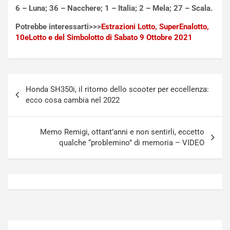
6 – Luna; 36 – Nacchere; 1 – Italia; 2 – Mela; 27 – Scala.
N
o
o
t
Potrebbe interessarti>>>
Estrazioni Lotto, SuperEnalotto,
n
t
10eLotto e del Simbolotto di Sabato 9 Ottobre 2021
P
u
l
r
u
n
g
a
Navigazione
-
a
Honda SH350i, il ritorno dello scooter per eccellenza:
articoli
i
S
ecco cosa cambia nel 2022
n
e
R
p
E
a
Memo Remigi, ottant’anni e non sentirli, eccetto
E
n
qualche “problemino” di memoria – VIDEO
V
g
Agosto
Agosto
6,
5,
2026
2026
Admin
Admin