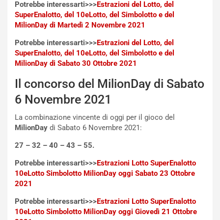
-
Potrebbe interessarti>>>
Estrazioni del Lotto, del
P
SuperEnalotto, del 10eLotto, del Simbolotto e del
O
MilionDay di Martedì 2 Novembre 2021
W
Potrebbe interessarti>>>
Estrazioni del Lotto, del
E
SuperEnalotto, del 10eLotto, del Simbolotto e del
R
MilionDay di Sabato 30 Ottobre 2021
S
t
Il concorso del MilionDay di Sabato
a
b
6 Novembre 2021
i
l
La combinazione vincente di oggi per il gioco del
i
MilionDay
di Sabato 6 Novembre 2021:
s
27 – 32 – 40 – 43 – 55.
c
e
Potrebbe interessarti>>>
Estrazioni Lotto SuperEnalotto
u
10eLotto Simbolotto MilionDay oggi Sabato 23 Ottobre
n
2021
N
NOTIZIE
u
Potrebbe interessarti>>>
Estrazioni Lotto SuperEnalotto
o
C
10eLotto Simbolotto MilionDay oggi Giovedì 21 Ottobre
v
o