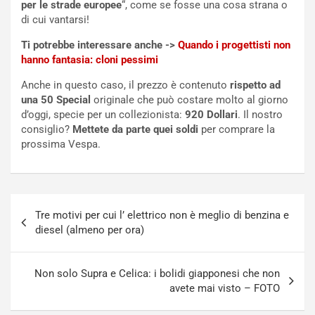
i
a
per le strade europee
“, come se fosse una cosa strana o
f
C
di cui vantarsi!
i
o
Ti potrebbe interessare anche ->
Quando i progettisti non
c
r
hanno fantasia: cloni pessimi
a
s
t
a
Anche in questo caso, il prezzo è contenuto
rispetto ad
o
N
una 50 Special
originale che può costare molto al giorno
N
o
d’oggi, specie per un collezionista:
920 Dollari
. Il nostro
o
t
consiglio?
Mettete da parte quei soldi
per comprare la
n
t
prossima Vespa.
P
u
l
r
u
n
g
a
Navigazione
-
a
Tre motivi per cui l’ elettrico non è meglio di benzina e
articoli
i
S
diesel (almeno per ora)
n
e
R
p
E
a
Non solo Supra e Celica: i bolidi giapponesi che non
E
n
avete mai visto – FOTO
V
g
Agosto
Agosto