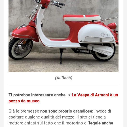
C
h
o
r
m
a
p
i
i
n
u
:
t
l
o
a
d
F
a
I
u
A
n
S
S
m
(AliBabà)
U
e
V
n
E
t
Ti potrebbe interessare anche ->
La Vespa di Armani è un
l
i
pezzo da museo
e
s
t
c
Già le premesse
non sono proprio grandiose:
invece di
t
e
esaltare qualche qualità del mezzo, il sito ci tiene a
r
l
mettere enfasi sul fatto che il motorino è “
legale anche