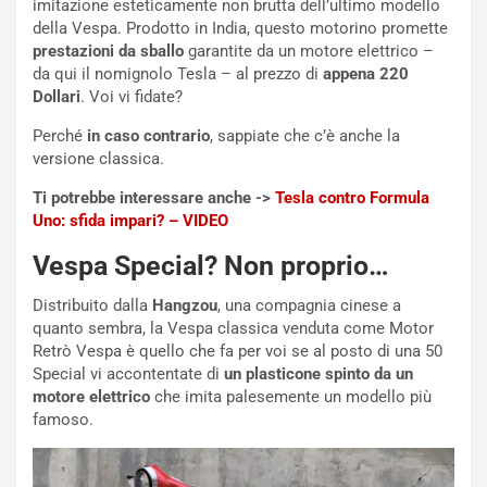
imitazione esteticamente non brutta dell’ultimo modello
:
o
della Vespa. Prodotto in India, questo motorino promette
I
d
prestazioni da sballo
garantite da un motore elettrico –
l
i
da qui il nomignolo Tesla – al prezzo di
appena 220
V
P
Dollari
. Voi vi fidate?
i
a
a
r
Perché
in caso contrario
, sappiate che c’è anche la
g
t
versione classica.
g
e
Ti potrebbe interessare anche ->
Tesla contro Formula
i
n
Uno: sfida impari? – VIDEO
o
z
p
a
Vespa Special? Non proprio…
i
d
ù
e
Distribuito dalla
Hangzou
, una compagnia cinese a
L
l
quanto sembra, la Vespa classica venduta come Motor
u
G
Retrò Vespa è quello che fa per voi se al posto di una 50
n
P
Special vi accontentate di
un plasticone spinto da un
g
d
motore elettrico
che imita palesemente un modello più
o
e
famoso.
m
l
a
B
i
a