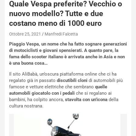
Quale Vespa preferite? Vecchio o
s
h
nuovo modello? Tutte e due
q
costano meno di 1000 euro
a
i
Ottobre 25, 2021
Manfredi Falcetta
e
-
Piaggio Vespa, un nome che ha fatto sognare generazioni
P
di motociclisti e giovani spensierati. A quanto pare, la
O
fama dello scooter italiano è arrivata anche in Asia e non
W
è una buona cosa…
E
R
Il sito AliBabà, un’oscura piattaforma online che ci ha
S
regalato già in passato
discutibili cloni
di automobili più
t
famose e vetture elettriche che sembrano
quelle
a
automobili giocatolo con i pedali
che si regalano ai
b
bambini, ha colpito ancora,
stavolta con un’icona
della
i
cultura nostrana.
l
i
s
c