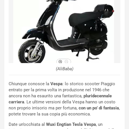
e
u
n
N
NOTIZIE
u
o
C
v
o
o
n
R
f
e
e
c
r
o
m
(AliBaba)
r
a
d
t
Chiunque conosce la
Vespa
: lo storico scooter Piaggio
M
o
entrato per la prima volta in produzione nel 1946 che
o
l
ancora non ha esaurito una fantastica,
pluridecennale
n
’
carriera
. Le ultime versioni della Vespa hanno un costo
d
O
non proprio irrisorio ma per fortuna,
con un po’ di fantasia
,
i
r
potete trovare la sua copia più economica.
a
a
l
r
Date un’occhiata al
Wuxi Engtian Tesla Vespa
, un
e
i