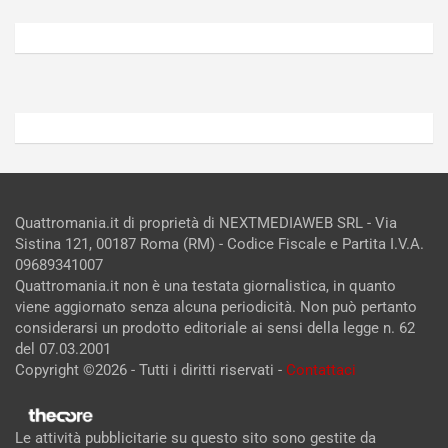
6,
5,
2026
2026
Admin
Admin
Quattromania.it di proprietà di NEXTMEDIAWEB SRL - Via
Sistina 121, 00187 Roma (RM) - Codice Fiscale e Partita I.V.A.
09689341007
Quattromania.it non è una testata giornalistica, in quanto
viene aggiornato senza alcuna periodicità. Non può pertanto
considerarsi un prodotto editoriale ai sensi della legge n. 62
del 07.03.2001
Copyright ©2026 - Tutti i diritti riservati -
Contattaci
Le attività pubblicitarie su questo sito sono gestite da