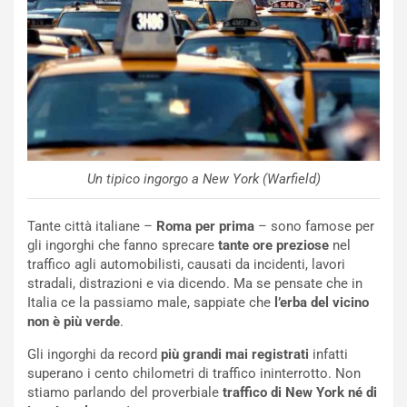
Un tipico ingorgo a New York (Warfield)
NOTIZIE
N
Tante città italiane –
Roma per prima
– sono famose per
i
gli ingorghi che fanno sprecare
tante ore preziose
nel
s
traffico agli automobilisti, causati da incidenti, lavori
s
stradali, distrazioni e via dicendo. Ma se pensate che in
a
Italia ce la passiamo male, sappiate che
l’erba del vicino
n
non è più verde
.
Q
Gli ingorghi da record
più grandi mai registrati
infatti
a
superano i cento chilometri di traffico ininterrotto. Non
s
stiamo parlando del proverbiale
traffico di New York né di
h