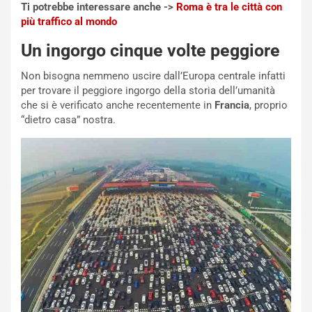
n
Ti potrebbe interessare anche ->
Roma è tra le città con
N
più traffico al mondo
NOTIZIE
u
o
C
Un ingorgo cinque volte peggiore
v
o
o
n
Non bisogna nemmeno uscire dall’Europa centrale infatti
R
f
per trovare il peggiore ingorgo della storia dell’umanità
e
e
che si è verificato anche recentemente in
Francia
, proprio
c
r
“dietro casa” nostra.
o
m
r
a
d
t
M
o
o
l
n
’
d
O
i
r
a
a
l
r
e
i
:
o
I
d