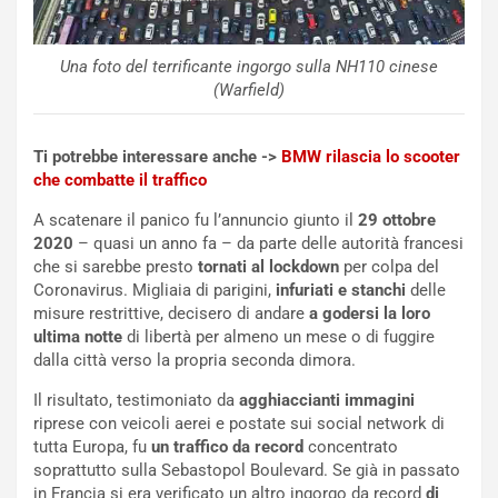
l
i
V
P
i
a
Una foto del terrificante ingorgo sulla NH110 cinese
a
r
(Warfield)
g
t
g
e
Ti potrebbe interessare anche ->
BMW rilascia lo scooter
i
n
che combatte il traffico
o
z
p
a
A scatenare il panico fu l’annuncio giunto il
29 ottobre
i
d
2020
– quasi un anno fa – da parte delle autorità francesi
ù
e
che si sarebbe presto
tornati al lockdown
per colpa del
L
l
Coronavirus. Migliaia di parigini,
infuriati e stanchi
delle
u
G
misure restrittive, decisero di andare
a godersi la loro
n
P
ultima notte
di libertà per almeno un mese o di fuggire
g
d
dalla città verso la propria seconda dimora.
o
e
m
l
Il risultato, testimoniato da
agghiaccianti immagini
a
B
riprese con veicoli aerei e postate sui social network di
i
a
tutta Europa, fu
un traffico da record
concentrato
C
h
soprattutto sulla Sebastopol Boulevard. Se già in passato
o
r
in Francia si era verificato un altro ingorgo da record
di