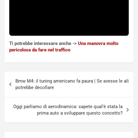
i
o
c
r
a
s
t
a
o
N
N
o
o
t
Ti potrebbe interessare anche ->
Una manovra molto
n
t
pericolosa da fare nel traffico
P
u
l
r
u
n
g
a
Navigazione
-
a
Bmw M4: il tuning americano fa paura | Se avesse le ali
articoli
i
S
potrebbe decollare
n
e
R
p
E
a
Oggi parliamo di aerodinamica: sapete qual’è stata la
E
n
prima auto a sviluppare questo concetto?
V
g
Agosto
Agosto
6,
5,
2026
2026