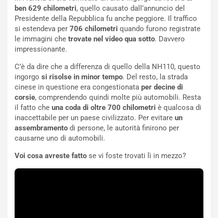
m
a
ben 629 chilometri
, quello causato dall’annuncio del
p
i
Presidente della Repubblica fu anche peggiore. Il traffico
i
n
si estendeva per
706 chilometri
quando furono registrate
u
:
le immagini che
trovate nel video qua sotto
. Davvero
t
l
impressionante.
o
a
d
F
C’è da dire che a differenza di quello della NH110, questo
a
I
ingorgo
si risolse in minor tempo
. Del resto, la strada
u
A
cinese in questione era congestionata
per decine di
n
S
corsie
, comprendendo quindi molte più automobili. Resta
S
m
il fatto che
una coda di oltre 700 chilometri
è qualcosa di
U
e
inaccettabile per un paese civilizzato. Per evitare
un
V
n
assembramento
di persone, le autorità finirono per
E
t
causarne uno di automobili.
l
i
Voi cosa avreste fatto
se vi foste trovati lì in mezzo?
e
s
t
c
t
e
r
l
i
a
f
C