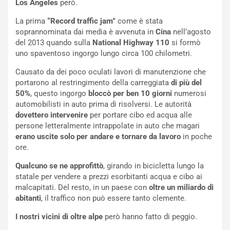
Los Angeles
però.
q
a
La prima
“Record traffic jam”
come è stata
i
soprannominata dai media è avvenuta in
Cina
nell’agosto
e
del 2013 quando sulla
National Highway 110
si formò
-
uno spaventoso ingorgo lungo circa 100 chilometri.
P
O
Causato da dei poco oculati lavori di manutenzione che
W
portarono al restringimento della carreggiata
di più del
E
50%
, questo ingorgo
bloccò per ben 10 giorni
numerosi
R
automobilisti in auto prima di risolversi. Le autorità
S
dovettero intervenire
per portare cibo ed acqua alle
t
persone letteralmente intrappolate in auto che magari
a
erano uscite solo per andare e tornare da lavoro
in poche
b
ore.
i
Qualcuno se ne approfittò
, girando in bicicletta lungo la
l
statale per vendere a prezzi esorbitanti acqua e cibo ai
i
malcapitati. Del resto, in un paese con
oltre un miliardo di
s
abitanti
, il traffico non può essere tanto clemente.
c
e
I nostri vicini di oltre alpe
però hanno fatto di peggio.
u