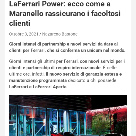
LaFerrari Power: ecco come a
W
E
Maranello rassicurano i facoltosi
R
clienti
S
t
Ottobre 3, 2021
Nazareno Bastone
a
b
Giorni intensi di partnership e nuovi servizi da dare ai
i
clienti per Ferrari, che si conferma un unicum nel mondo.
l
i
Giorni intensi gli ultimi per
Ferrari
,
con nuovi servizi per i
s
clienti e partnership di respiro internazionale
. È delle
c
ultime ore, infatti,
il nuovo servizio di garanzia estesa e
e
manutenzione programmata
dedicato a chi possiede
u
LaFerrari e LaFerrari Aperta
.
n
N
NOTIZIE
u
o
C
v
o
o
n
R
f