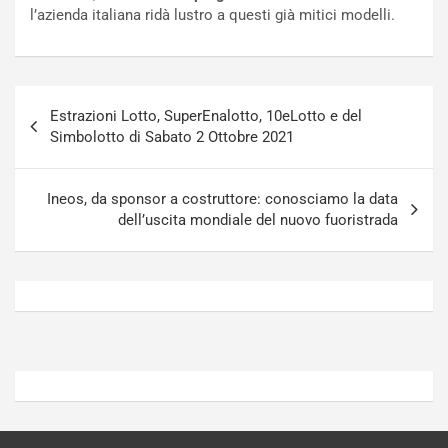
n
t
l’azienda italiana ridà lustro a questi già mitici modelli.
P
u
l
r
u
n
g
a
Navigazione
-
a
Estrazioni Lotto, SuperEnalotto, 10eLotto e del
articoli
i
S
Simbolotto di Sabato 2 Ottobre 2021
n
e
R
p
E
a
Ineos, da sponsor a costruttore: conosciamo la data
E
n
dell’uscita mondiale del nuovo fuoristrada
V
g
Agosto
Agosto
6,
5,
2026
2026
Admin
Admin