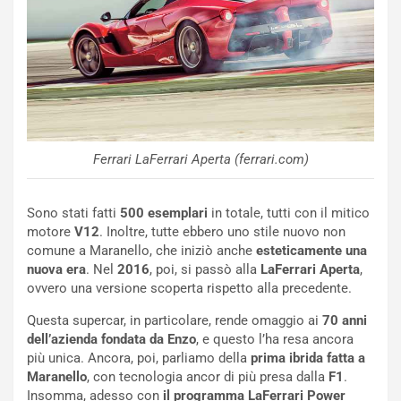
a
I
u
A
n
S
S
m
U
e
V
n
E
t
l
i
e
s
Ferrari LaFerrari Aperta (ferrari.com)
t
c
t
e
Sono stati fatti
500 esemplari
in totale, tutti con il mitico
r
l
motore
V12
. Inoltre, tutte ebbero uno stile nuovo non
i
a
comune a Maranello, che iniziò anche
esteticamente una
f
C
nuova era
. Nel
2016
, poi, si passò alla
LaFerrari Aperta
,
i
o
ovvero una versione scoperta rispetto alla precedente.
c
r
a
s
Questa supercar, in particolare, rende omaggio ai
70 anni
t
a
dell’azienda fondata da Enzo
, e questo l’ha resa ancora
o
N
più unica. Ancora, poi, parliamo della
prima ibrida fatta a
N
o
Maranello
, con tecnologia ancor di più presa dalla
F1
.
o
t
Insomma, adesso con
il programma LaFerrari Power