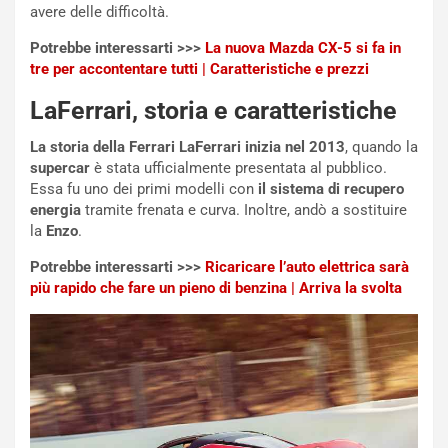
avere delle difficoltà.
o
z
p
a
Potrebbe interessarti >>>
La nuova Mazda CX-5 si fa in
i
d
tre per accontentare tutti | Caratteristiche e prezzi
ù
e
L
l
LaFerrari, storia e caratteristiche
u
G
n
P
La storia della Ferrari LaFerrari inizia nel 2013
, quando la
g
d
supercar
è stata ufficialmente presentata al pubblico.
o
e
Essa fu uno dei primi modelli con
il sistema di recupero
m
l
energia
tramite frenata e curva. Inoltre, andò a sostituire
a
B
la
Enzo
.
i
a
Potrebbe interessarti >>>
Ricaricare l’auto elettrica sarà
C
h
più rapido che fare un pieno di benzina | Arriva la svolta
o
r
m
a
p
i
i
n
u
:
t
l
o
a
d
F