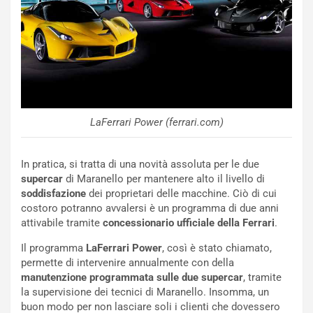
e
e
c
r
o
m
r
a
d
t
M
o
o
l
n
’
d
O
LaFerrari Power (ferrari.com)
i
r
a
a
l
r
In pratica, si tratta di una novità assoluta per le due
e
i
supercar
di Maranello per mantenere alto il livello di
:
o
soddisfazione
dei proprietari delle macchine. Ciò di cui
I
d
costoro potranno avvalersi è un programma di due anni
l
i
attivabile tramite
concessionario ufficiale della Ferrari
.
V
P
Il programma
LaFerrari Power
, così è stato chiamato,
i
a
permette di intervenire annualmente con della
a
r
manutenzione programmata sulle due supercar
, tramite
g
t
la supervisione dei tecnici di Maranello. Insomma, un
g
e
buon modo per non lasciare soli i clienti che dovessero
i
n