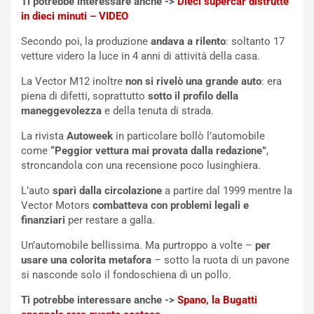
Ti potrebbe interessare anche ->
Dieci supercar distrutte
u
A
in dieci minuti – VIDEO
n
S
S
m
Secondo poi, la produzione
andava a rilento
: soltanto 17
U
e
vetture videro la luce in 4 anni di attività della casa.
V
n
La Vector M12 inoltre
non si rivelò una grande auto
: era
E
t
piena di difetti, soprattutto
sotto il profilo della
l
i
maneggevolezza
e della tenuta di strada.
e
s
t
c
La rivista
Autoweek
in particolare bollò l’automobile
t
e
come
“Peggior vettura mai provata dalla redazione”
,
r
l
stroncandola con una recensione poco lusinghiera.
i
a
f
C
L’auto
sparì dalla circolazione
a partire dal 1999 mentre la
i
o
Vector Motors
combatteva con problemi legali e
c
r
finanziari
per restare a galla.
a
s
Un’automobile bellissima. Ma purtroppo a volte –
per
t
a
usare una colorita metafora
– sotto la ruota di un pavone
o
N
si nasconde solo il fondoschiena di un pollo.
N
o
o
t
Ti potrebbe interessare anche ->
Spano, la Bugatti
n
t