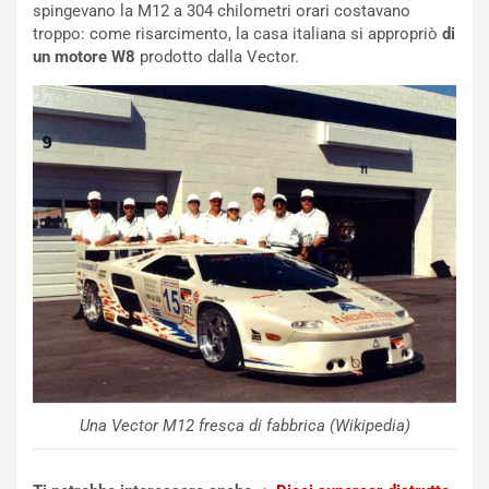
o
z
spingevano la M12 a 304 chilometri orari costavano
p
a
troppo: come risarcimento, la casa italiana si appropriò
di
i
d
un motore W8
prodotto dalla Vector.
ù
e
L
l
u
G
n
P
g
d
o
e
m
l
a
B
i
a
C
h
o
r
m
a
p
i
i
n
u
:
t
l
Una Vector M12 fresca di fabbrica (Wikipedia)
o
a
d
F
a
I