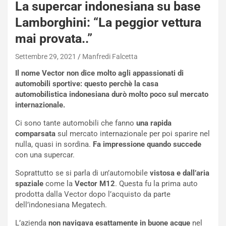
La supercar indonesiana su base
Lamborghini: “La peggior vettura
NOTIZIE
mai provata..”
N
i
Settembre 29, 2021
Manfredi Falcetta
s
Il nome Vector non dice molto agli appassionati di
s
automobili sportive: questo perchè la casa
a
automobilistica indonesiana durò molto poco sul mercato
n
internazionale.
Q
a
Ci sono tante automobili che fanno
una rapida
s
comparsata
sul mercato internazionale per poi sparire nel
h
nulla, quasi in sordina.
Fa impressione quando succede
q
con una supercar.
a
i
Soprattutto se si parla di un’automobile
vistosa e dall’aria
e
spaziale
come la
Vector M12
. Questa fu la prima auto
-
prodotta dalla Vector dopo l’acquisto da parte
P
dell’indonesiana Megatech.
O
L’azienda
non navigava esattamente in buone acque
nel
W