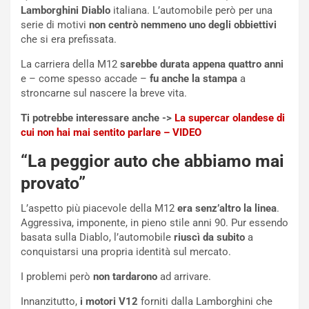
c
r
Lamborghini Diablo
italiana. L’automobile però per una
o
m
serie di motivi
non centrò nemmeno uno degli obbiettivi
r
a
che si era prefissata.
d
t
La carriera della M12
sarebbe durata appena quattro anni
M
o
e – come spesso accade –
fu anche la stampa
a
o
l
stroncarne sul nascere la breve vita.
n
’
d
O
Ti potrebbe interessare anche ->
La supercar olandese di
i
r
cui non hai mai sentito parlare – VIDEO
a
a
l
r
“La peggior auto che abbiamo mai
e
i
provato”
:
o
I
d
L’aspetto più piacevole della M12
era senz’altro la linea
.
l
i
Aggressiva, imponente, in pieno stile anni 90. Pur essendo
V
P
basata sulla Diablo, l’automobile
riuscì da subito
a
i
a
conquistarsi una propria identità sul mercato.
a
r
g
t
I problemi però
non tardarono
ad arrivare.
g
e
i
n
Innanzitutto,
i motori V12
forniti dalla Lamborghini che