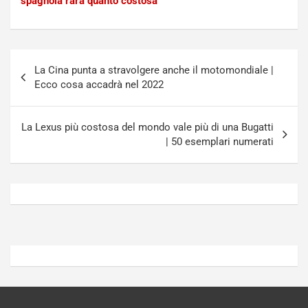
spagnola rara quanto costosa
P
u
l
r
u
n
g
a
Navigazione
-
a
La Cina punta a stravolgere anche il motomondiale |
articoli
i
S
Ecco cosa accadrà nel 2022
n
e
R
p
E
a
La Lexus più costosa del mondo vale più di una Bugatti
E
n
| 50 esemplari numerati
V
g
Agosto
Agosto
6,
5,
2026
2026
Admin
Admin