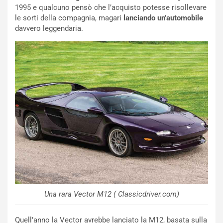
1995 e qualcuno pensò che l’acquisto potesse risollevare
E
le sorti della compagnia, magari
lanciando un’automobile
R
davvero leggendaria.
S
t
a
b
i
l
i
s
c
e
u
n
N
NOTIZIE
u
o
C
v
o
Una rara Vector M12 ( Classicdriver.com)
o
n
R
f
e
e
Quell’anno la Vector avrebbe lanciato la M12, basata sulla