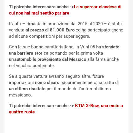
n
S
S
m
Ti potrebbe interessare anche ->
La supercar olandese di
U
e
cui non hai mai sentito parlare
V
n
L’auto – rimasta in produzione dal 2015 al 2020 – è stata
E
t
venduta
al prezzo di 81.000 Euro
ed ha partecipato anche
l
i
ad alcune competizioni per superleggere.
e
s
t
c
Con le sue buone caratteristiche, la Vuhl-05
ha sfondato
t
e
una barriera storica
portando per la prima volta
r
l
un’automobile proveniente dal Messico
alla fama anche
i
a
nel vecchio continente.
f
C
i
o
Se a questa vettura avranno seguito altre, future
c
r
importazioni
non è chiaro
: sicuramente però, si tratta di
a
s
un ottimo risultato
per il mondo dell’automobilismo
t
a
messicano.
o
N
Ti potrebbe interessare anche ->
KTM X-Bow, una moto a
N
o
quattro ruote
o
t
n
t
P
u
l
r