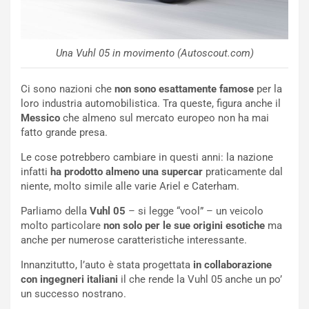
R
S
t
a
Una Vuhl 05 in movimento (Autoscout.com)
b
i
l
Ci sono nazioni che
non sono esattamente famose
per la
i
loro industria automobilistica. Tra queste, figura anche il
s
Messico
che almeno sul mercato europeo non ha mai
c
fatto grande presa.
e
Le cose potrebbero cambiare in questi anni: la nazione
u
infatti
ha prodotto almeno una supercar
praticamente dal
n
niente, molto simile alle varie Ariel e Caterham.
N
NOTIZIE
u
Parliamo della
Vuhl 05
– si legge “vool” – un veicolo
o
C
molto particolare
non solo per le sue origini esotiche
ma
v
o
anche per numerose caratteristiche interessante.
o
n
R
f
Innanzitutto, l’auto è stata progettata
in collaborazione
e
e
con ingegneri italiani
il che rende la Vuhl 05 anche un po’
c
r
un successo nostrano.
o
m