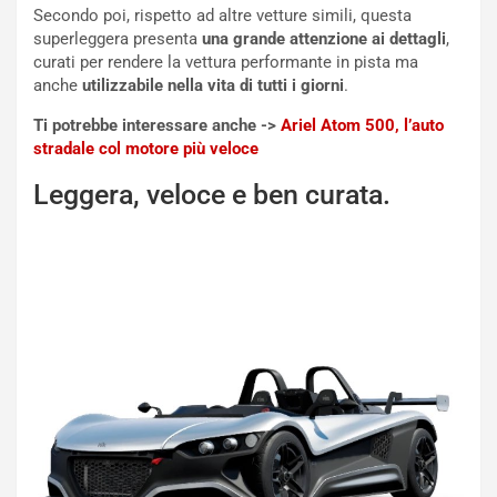
Secondo poi, rispetto ad altre vetture simili, questa
r
a
superleggera presenta
una grande attenzione ai dettagli
,
d
t
curati per rendere la vettura performante in pista ma
M
o
anche
utilizzabile nella vita di tutti i giorni
.
o
l
n
’
Ti potrebbe interessare anche ->
Ariel Atom 500, l’auto
d
O
stradale col motore più veloce
i
r
a
a
Leggera, veloce e ben curata.
l
r
e
i
:
o
I
d
l
i
V
P
i
a
a
r
g
t
g
e
i
n
o
z
p
a