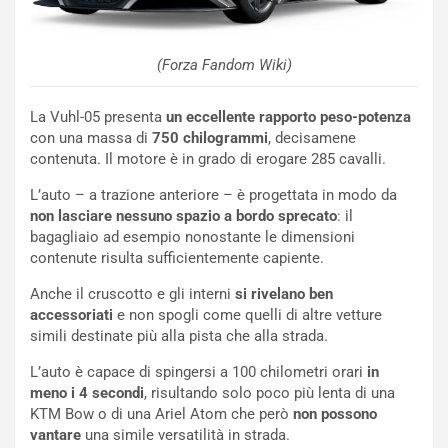
i
d
ù
e
L
l
(Forza Fandom Wiki)
u
G
n
P
g
d
La Vuhl-05 presenta
un eccellente rapporto peso-potenza
o
e
con una massa di
750 chilogrammi
, decisamene
m
l
contenuta. Il motore è in grado di erogare 285 cavalli.
a
B
L’auto – a trazione anteriore – è progettata in modo da
i
a
non lasciare nessuno spazio a bordo sprecato
: il
C
h
bagagliaio ad esempio nonostante le dimensioni
o
r
contenute risulta sufficientemente capiente.
m
a
p
i
Anche il cruscotto e gli interni
si rivelano ben
i
n
accessoriati
e non spogli come quelli di altre vetture
u
:
simili destinate più alla pista che alla strada.
t
l
o
a
L’auto è capace di spingersi a 100 chilometri orari
in
d
F
meno i 4 secondi
, risultando solo poco più lenta di una
a
I
KTM Bow o di una Ariel Atom che però
non possono
u
A
vantare
una simile versatilità in strada.