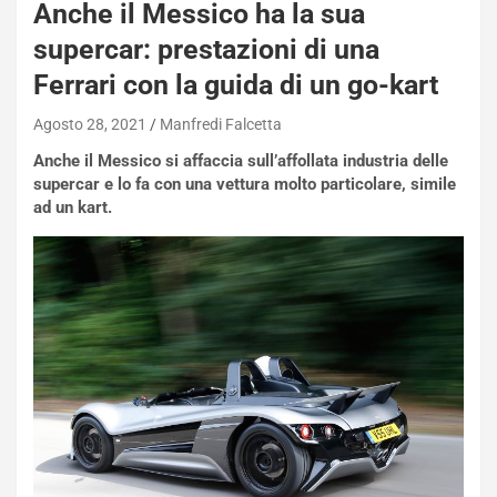
Anche il Messico ha la sua
NOTIZIE
supercar: prestazioni di una
N
Ferrari con la guida di un go-kart
i
s
Agosto 28, 2021
Manfredi Falcetta
s
a
Anche il Messico si affaccia sull’affollata industria delle
n
supercar e lo fa con una vettura molto particolare, simile
Q
ad un kart.
a
s
h
q
a
i
e
-
P
O
W
E