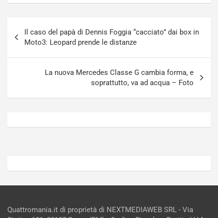
u
n
g
a
Navigazione
-
a
Il caso del papà di Dennis Foggia “cacciato” dai box in
articoli
i
S
Moto3: Leopard prende le distanze
n
e
R
p
E
a
La nuova Mercedes Classe G cambia forma, e
E
n
soprattutto, va ad acqua – Foto
V
g
Agosto
Agosto
6,
5,
2026
2026
Admin
Admin
Quattromania.it di proprietà di NEXTMEDIAWEB SRL - Via