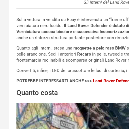
Gli interni del Land Rov
Sulla vettura in vendita su Ebay è intervenuto un “frame off
verniciatura nero lucido.
Il Land Rover Defender è dotato di
Verniciatura scocca bicolore e successiva Insonorizzazio
anche un rinforzo struttura portante posteriore con rimozion
Quanto agli interni, stesa una
moquette a pelo raso BMW
s
pelle arancione. Sedili anteriori
Recaro
in pelle, tweed e tr
frontemarcia reclinabili a scomparsa originali Land Rover nuo
Convertiti, infine, i LED del cruscotto e le luci di cortesia, i
POTREBBE INTERESSARTI ANCHE >>>
Land Rover Defende
Quanto costa