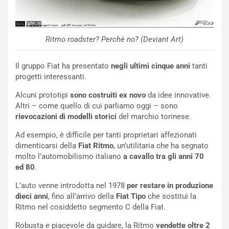
R
S
t
a
Ritmo roadster? Perchè no? (Deviant Art)
b
i
l
Il gruppo Fiat ha presentato
negli ultimi cinque anni
tanti
i
progetti interessanti.
s
Alcuni prototipi
sono costruiti ex novo
da idee innovative.
c
Altri – come quello di cui parliamo oggi – sono
e
rievocazioni di modelli storici
del marchio torinese.
u
n
Ad esempio, è difficile per tanti proprietari affezionati
N
dimenticarsi della
Fiat Ritmo
, un’utilitaria che ha segnato
NOTIZIE
u
molto l’automobilismo italiano
a cavallo tra gli anni 70
o
C
ed 80
.
v
o
o
n
L’auto venne introdotta nel 1978
per restare in produzione
R
f
dieci anni
, fino all’arrivo della
Fiat Tipo
che sostituì la
e
e
Ritmo nel cosiddetto segmento C della Fiat.
c
r
Robusta e piacevole da guidare, la Ritmo
vendette oltre 2
o
m