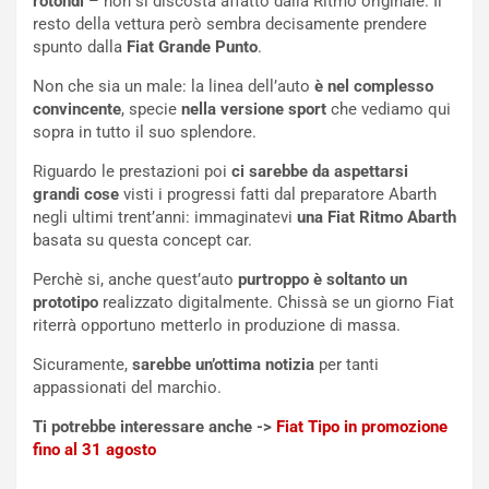
n
S
rotondi
– non si discosta affatto dalla Ritmo originale. Il
S
m
resto della vettura però sembra decisamente prendere
U
e
spunto dalla
Fiat Grande Punto
.
V
n
Non che sia un male: la linea dell’auto
è nel complesso
E
t
convincente
, specie
nella versione sport
che vediamo qui
l
i
sopra in tutto il suo splendore.
e
s
t
c
Riguardo le prestazioni poi
ci sarebbe da aspettarsi
t
e
grandi cose
visti i progressi fatti dal preparatore Abarth
r
l
negli ultimi trent’anni: immaginatevi
una Fiat Ritmo Abarth
i
a
basata su questa concept car.
f
C
i
o
Perchè si, anche quest’auto
purtroppo è soltanto un
c
r
prototipo
realizzato digitalmente. Chissà se un giorno Fiat
a
s
riterrà opportuno metterlo in produzione di massa.
t
a
Sicuramente,
sarebbe un’ottima notizia
per tanti
o
N
appassionati del marchio.
N
o
o
t
Ti potrebbe interessare anche ->
Fiat Tipo in promozione
n
t
fino al 31 agosto
P
u
l
r