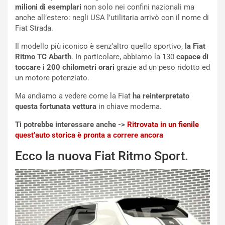
milioni di esemplari
non solo nei confini nazionali ma
r
a
anche all’estero: negli USA l’utilitaria arrivò con il nome di
d
t
Fiat Strada.
M
o
o
l
Il modello più iconico è senz’altro quello sportivo,
la Fiat
n
’
Ritmo TC Abarth
. In particolare, abbiamo la 130
capace di
d
O
toccare i 200 chilometri orari
grazie ad un peso ridotto ed
i
r
un motore potenziato.
a
a
l
r
Ma andiamo a vedere come la Fiat
ha reinterpretato
e
i
questa fortunata vettura
in chiave moderna.
:
o
I
d
Ti potrebbe interessare anche ->
Ritrovata in un fienile
l
i
quest’auto storica è pronta a correre ancora
V
P
Ecco la nuova Fiat Ritmo Sport.
i
a
a
r
g
t
g
e
i
n
o
z
p
a