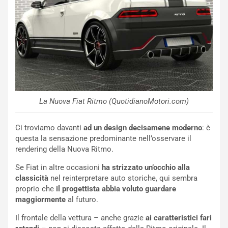
i
d
ù
e
L
l
u
G
n
P
g
d
o
e
m
l
a
B
i
a
La Nuova Fiat Ritmo (QuotidianoMotori.com)
C
h
o
r
Ci troviamo davanti
ad un design decisamene moderno
: è
m
a
questa la sensazione predominante nell’osservare il
p
i
rendering della Nuova Ritmo.
i
n
u
:
Se Fiat in altre occasioni
ha strizzato un’occhio alla
t
l
classicità
nel reinterpretare auto storiche, qui sembra
o
a
proprio che
il progettista abbia voluto guardare
d
F
maggiormente
al futuro.
a
I
u
A
Il frontale della vettura – anche grazie
ai caratteristici fari