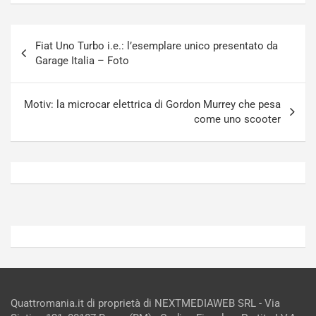
u
n
g
a
Navigazione
-
a
Fiat Uno Turbo i.e.: l’esemplare unico presentato da
articoli
i
S
Garage Italia – Foto
n
e
R
p
E
a
Motiv: la microcar elettrica di Gordon Murrey che pesa
E
n
come uno scooter
V
g
Agosto
Agosto
6,
5,
2026
2026
Admin
Admin
Quattromania.it di proprietà di NEXTMEDIAWEB SRL - Via