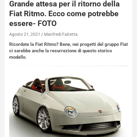
Grande attesa per il ritorno della
NOTIZIE
Fiat Ritmo. Ecco come potrebbe
N
i
essere- FOTO
s
s
Agosto 21, 2021
Manfredi Falcetta
a
Ricordate la Fiat Ritmo? Bene, nei progetti del gruppo Fiat
n
ci sarebbe anche la resurrezione di questo storico
Q
modello.
a
s
h
q
a
i
e
-
P
O
W
E