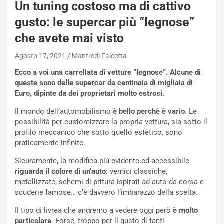
Un tuning costoso ma di cattivo
gusto: le supercar più “legnose”
che avete mai visto
Agosto 17, 2021
Manfredi Falcetta
NOTIZIE
Ecco a voi una carrellata di vetture “legnose”. Alcune di
N
queste sono delle supercar da centinaia di migliaia di
i
Euro, dipinte da dei proprietari molto estrosi.
s
s
Il mondo dell’automobilismo
è bello perchè è vario
. Le
a
possibilità per customizzare la propria vettura, sia sotto il
n
profilo meccanico che sotto quello estetico, sono
Q
praticamente infinite.
a
s
Sicuramente, la modifica più evidente ed accessibile
h
riguarda il colore di un’auto
: vernici classiche,
q
metallizzate, schemi di pittura ispirati ad auto da corsa e
a
scuderie famose… c’è davvero l’imbarazzo della scelta.
i
Il tipo di livrea che andremo a vedere oggi però
è molto
e
particolare
. Forse, troppo per il gusto di tanti
-