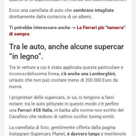
o
n
R
f
Ecco una carrellata di auto che
sembrano intagliate
e
e
direttamente dalla corteccia di un albero.
c
r
Ti potrebbe interessare anche ->
La Ferrari più “tamarra”
o
m
di sempre
r
a
d
t
Tra le auto, anche alcune supercar
M
o
o
l
“in legno”.
n
’
d
O
Tra le vetture a cui è stata applicata questa particolare e
i
r
riconoscibilissima livrea,
c’è anche una Lamborghini
,
a
a
un’auto che non può costare meno di 200.000 Euro da
l
r
nuova.
e
i
I proprietari delle supercars, si sa, ci tengono a farsi
:
o
notare: tra le auto pitturate in questo modo c’è perfino
I
d
una
Ferrari 458 Italia
, in barba alle norme non scritte del
l
i
Cavallino che vedono di cattivo occhio tuning simili.
V
P
i
a
La carrellata di foto, gentilmente offerta dalla pagina
a
r
Instagram Supercars Planet,
è davvero lunga
e meritevole