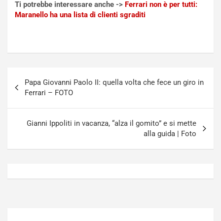
Ti potrebbe interessare anche ->
Ferrari non è per tutti:
N
o
Maranello ha una lista di clienti sgraditi
o
t
n
t
P
u
l
r
u
n
g
a
Navigazione
-
a
Papa Giovanni Paolo II: quella volta che fece un giro in
articoli
i
S
Ferrari – FOTO
n
e
R
p
E
a
Gianni Ippoliti in vacanza, “alza il gomito” e si mette
E
n
alla guida | Foto
V
g
Agosto
Agosto
6,
5,
2026
2026
Admin
Admin