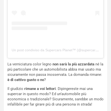
o
a
d
F
a
I
u
A
n
S
S
m
U
e
V
n
E
t
Un post condiviso da Supercars Planet™ (@supercars_planet)
l
i
e
s
t
c
La verniciatura color legno
non sarà la più azzardata
né la
t
e
più particolare che un automobilista abbia mai usato ma
r
l
sicuramente non passa inosservata. La domanda rimane:
i
a
è di cattivo gusto o no
?
f
C
i
o
Il giudizio
rimane a voi lettori
. Dipingereste mai una
c
r
supercar in questo modo? Ed un’automobile più
a
s
economica o tradizionale? Sicuramente, sarebbe un modo
t
a
infallibile per far girare più di una persona in strada!
o
N