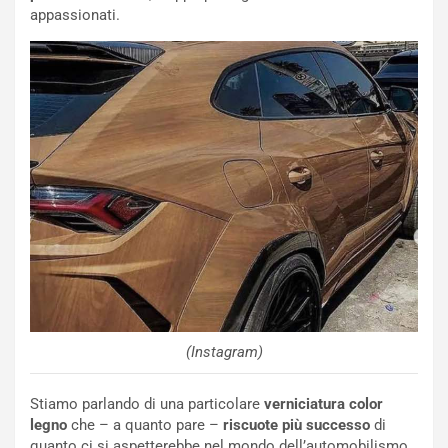
appassionati.
P
O
W
E
R
S
t
a
b
i
l
i
s
c
e
u
(Instagram)
n
N
NOTIZIE
u
Stiamo parlando di una particolare
verniciatura color
o
C
legno
che – a quanto pare –
riscuote più successo
di
v
o
quanto ci si aspetterebbe nel mondo dell’automobilismo…