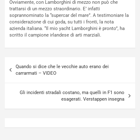
Ovviamente, con Lamborghini di mezzo non può che
t
a
trattarsi di un mezzo straordinario. E’ infatti
o
N
soprannominato la “supercar del mare”. A testimoniare la
N
o
considerazione di cui goda, su tutti i fronti, la nota
o
t
azienda italiana. “Il mio yacht Lamborghini è pronto”, ha
n
t
scritto il campione irlandese di arti marziali.
P
u
l
r
u
n
g
a
Navigazione
-
a
Quando si dice che le vecchie auto erano dei
articoli
i
S
carrarmati – VIDEO
n
e
R
p
E
a
Gli incidenti stradali costano, ma quelli in F1 sono
E
n
esagerati. Verstappen insegna
V
g
Agosto
Agosto
6,
5,
2026
2026
Admin
Admin