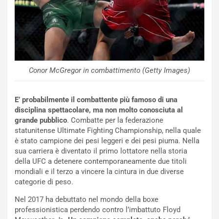
o
C
v
o
o
n
R
f
e
e
c
r
o
m
Conor McGregor in combattimento (Getty Images)
r
a
d
t
E’ probabilmente il combattente più famoso di una
M
o
disciplina spettacolare, ma non molto conosciuta al
o
l
grande pubblico
. Combatte per la federazione
n
’
statunitense Ultimate Fighting Championship, nella quale
d
O
è stato campione dei pesi leggeri e dei pesi piuma. Nella
i
r
sua carriera è diventato il primo lottatore nella storia
a
a
della UFC a detenere contemporaneamente due titoli
l
r
mondiali e il terzo a vincere la cintura in due diverse
e
i
categorie di peso.
:
o
I
d
Nel 2017 ha debuttato nel mondo della boxe
l
i
professionistica perdendo contro l’imbattuto Floyd
V
P