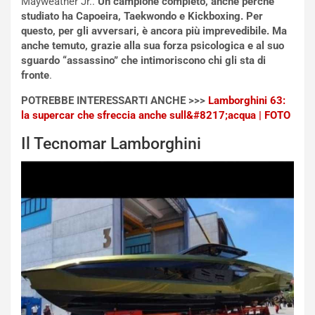
Mayweather Jr..
Un campione completo, anche perché
i
a
studiato ha Capoeira, Taekwondo e Kickboxing. Per
a
r
questo, per gli avversari, è ancora più imprevedibile. Ma
g
t
anche temuto, grazie alla sua forza psicologica e al suo
g
e
sguardo “assassino” che intimoriscono chi gli sta di
i
n
fronte
.
o
z
p
a
POTREBBE INTERESSARTI ANCHE >>>
Lamborghini 63:
i
d
la supercar che sfreccia anche sull&#8217;acqua | FOTO
ù
e
L
l
Il Tecnomar Lamborghini
u
G
n
P
g
d
o
e
m
l
a
B
i
a
C
h
o
r
m
a
p
i