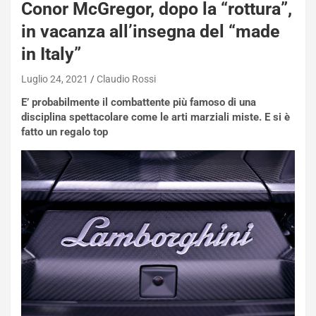
Conor McGregor, dopo la “rottura”,
in vacanza all’insegna del “made
in Italy”
Luglio 24, 2021
Claudio Rossi
E’ probabilmente il combattente più famoso di una
disciplina spettacolare come le arti marziali miste. E si è
NOTIZIE
fatto un regalo top
N
i
s
s
a
n
Q
a
s
h
q
a