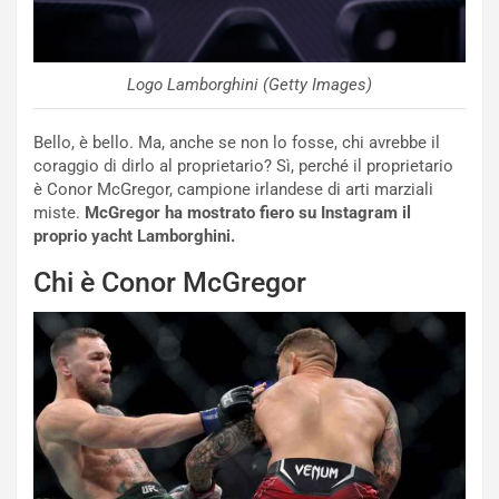
i
e
-
P
Logo Lamborghini (Getty Images)
O
W
E
Bello, è bello. Ma, anche se non lo fosse, chi avrebbe il
R
coraggio di dirlo al proprietario? Sì, perché il proprietario
S
è Conor McGregor, campione irlandese di arti marziali
t
miste.
McGregor ha mostrato fiero su Instagram il
a
proprio yacht Lamborghini.
b
Chi è Conor McGregor
i
l
i
s
c
e
u
n
N
NOTIZIE
u