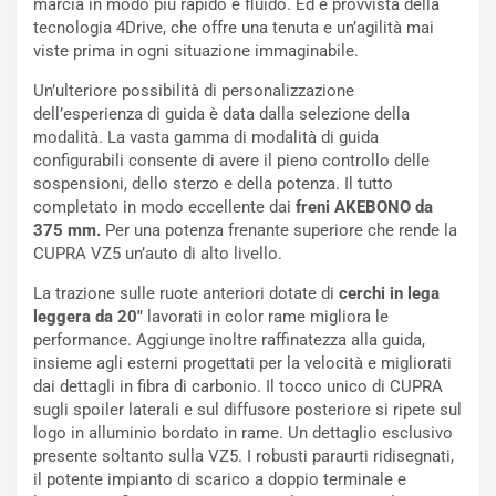
marcia in modo più rapido e fluido. Ed è provvista della
n
tecnologia 4Drive, che offre una tenuta e un’agilità mai
N
viste prima in ogni situazione immaginabile.
NOTIZIE
u
Un’ulteriore possibilità di personalizzazione
o
C
dell’esperienza di guida è data dalla selezione della
v
o
modalità. La vasta gamma di modalità di guida
o
n
configurabili consente di avere il pieno controllo delle
R
f
sospensioni, dello sterzo e della potenza. Il tutto
e
e
completato in modo eccellente dai
freni AKEBONO da
c
r
375 mm.
Per una potenza frenante superiore che rende la
o
m
CUPRA VZ5 un’auto di alto livello.
r
a
d
t
La trazione sulle ruote anteriori dotate di
cerchi in lega
M
o
leggera da 20″
lavorati in color rame migliora le
o
l
performance. Aggiunge inoltre raffinatezza alla guida,
n
’
insieme agli esterni progettati per la velocità e migliorati
d
O
dai dettagli in fibra di carbonio. Il tocco unico di CUPRA
i
r
sugli spoiler laterali e sul diffusore posteriore si ripete sul
a
a
logo in alluminio bordato in rame. Un dettaglio esclusivo
l
r
presente soltanto sulla VZ5. I robusti paraurti ridisegnati,
e
i
il potente impianto di scarico a doppio terminale e
:
o