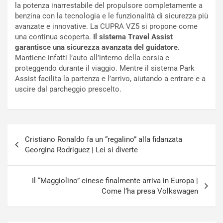
la potenza inarrestabile del propulsore completamente a
i
o
benzina con la tecnologia e le funzionalità di sicurezza più
c
r
avanzate e innovative. La CUPRA VZ5 si propone come
a
s
una continua scoperta.
Il sistema Travel Assist
t
a
garantisce una sicurezza avanzata del guidatore.
o
N
Mantiene infatti l’auto all’interno della corsia e
N
o
proteggendo durante il viaggio. Mentre il sistema Park
o
t
Assist facilita la partenza e l’arrivo, aiutando a entrare e a
n
t
uscire dal parcheggio prescelto.
P
u
l
r
u
n
g
a
Navigazione
-
a
Cristiano Ronaldo fa un “regalino” alla fidanzata
articoli
i
S
Georgina Rodriguez | Lei si diverte
n
e
R
p
E
a
Il “Maggiolino” cinese finalmente arriva in Europa |
E
n
Come l’ha presa Volkswagen
V
g
Agosto
Agosto
6,
5,