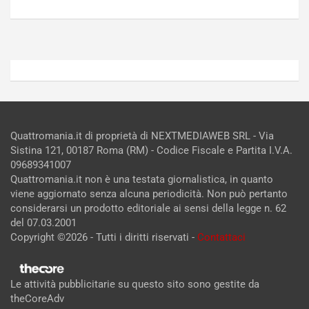
2026
2026
Admin
Admin
Quattromania.it di proprietà di NEXTMEDIAWEB SRL - Via
Sistina 121, 00187 Roma (RM) - Codice Fiscale e Partita I.V.A.
09689341007
Quattromania.it non è una testata giornalistica, in quanto
viene aggiornato senza alcuna periodicità. Non può pertanto
considerarsi un prodotto editoriale ai sensi della legge n. 62
del 07.03.2001
Copyright ©2026 - Tutti i diritti riservati -
Contattaci
Le attività pubblicitarie su questo sito sono gestite da
theCoreAdv