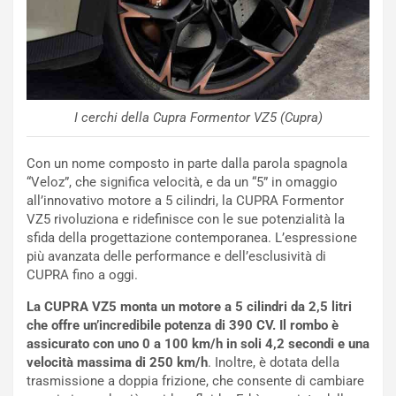
h
q
a
i
e
-
P
I cerchi della Cupra Formentor VZ5 (Cupra)
O
W
Con un nome composto in parte dalla parola spagnola
E
“Veloz”, che significa velocità, e da un “5” in omaggio
R
all’innovativo motore a 5 cilindri, la CUPRA Formentor
S
VZ5 rivoluziona e ridefinisce con le sue potenzialità la
t
sfida della progettazione contemporanea. L’espressione
a
più avanzata delle performance e dell’esclusività di
b
CUPRA fino a oggi.
i
l
La CUPRA VZ5 monta un motore a 5 cilindri da 2,5 litri
i
che offre un’incredibile potenza di 390 CV. Il rombo è
s
assicurato con uno 0 a 100 km/h in soli 4,2 secondi e una
c
velocità massima di 250 km/h
. Inoltre, è dotata della
e
trasmissione a doppia frizione, che consente di cambiare
u