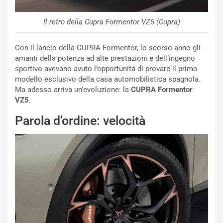
Il retro della Cupra Formentor VZ5 (Cupra)
Con il lancio della CUPRA Formentor, lo scorso anno gli
amanti della potenza ad alte prestazioni e dell’ingegno
sportivo avevano avuto l’opportunità di provare il primo
modello esclusivo della casa automobilistica spagnola.
Ma adesso arriva un’evoluzione: la
CUPRA Formentor
VZ5
.
Parola d’ordine: velocità
NOTIZIE
N
i
s
s
a
n
Q
a
s