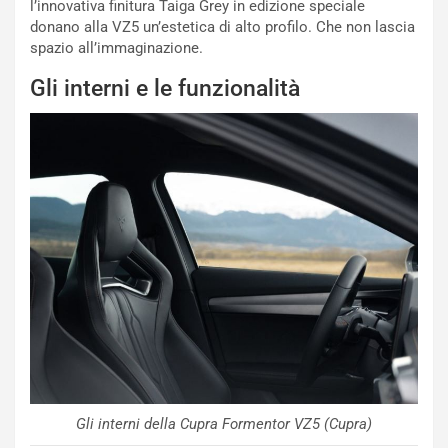
l’innovativa finitura Taiga Grey in edizione speciale
I
d
donano alla VZ5 un’estetica di alto profilo. Che non lascia
l
i
spazio all’immaginazione.
V
P
i
a
Gli interni e le funzionalità
a
r
g
t
g
e
i
n
o
z
p
a
i
d
ù
e
L
l
u
G
n
P
g
d
o
e
m
l
a
B
i
a
Gli interni della Cupra Formentor VZ5 (Cupra)
C
h