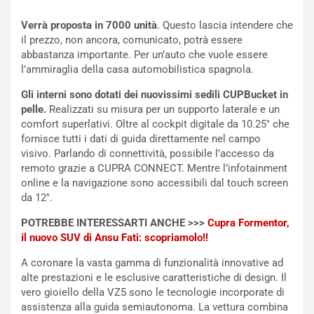
o
r
m
a
Verrà proposta in 7000 unità
. Questo lascia intendere che
p
i
il prezzo, non ancora, comunicato, potrà essere
i
n
abbastanza importante. Per un’auto che vuole essere
u
:
l’ammiraglia della casa automobilistica spagnola.
t
l
o
a
Gli interni sono dotati dei nuovissimi sedili CUPBucket in
d
F
pelle.
Realizzati su misura per un supporto laterale e un
a
I
comfort superlativi. Oltre al cockpit digitale da 10.25″ che
u
A
fornisce tutti i dati di guida direttamente nel campo
n
S
visivo. Parlando di connettività, possibile l’accesso da
S
m
remoto grazie a CUPRA CONNECT. Mentre l’infotainment
U
e
online e la navigazione sono accessibili dal touch screen
V
n
da 12″.
E
t
POTREBBE INTERESSARTI ANCHE >>>
Cupra Formentor,
l
i
il nuovo SUV di Ansu Fati: scopriamolo!!
e
s
t
c
A coronare la vasta gamma di funzionalità innovative ad
t
e
alte prestazioni e le esclusive caratteristiche di design. Il
r
l
vero gioiello della VZ5 sono le tecnologie incorporate di
i
a
assistenza alla guida semiautonoma. La vettura combina
f
C