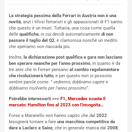
o
r
m
a
La strategia pessima della Ferrari in Austria non è una
p
i
novità
, anzi i tifosi ferraristi e gli appassionati di F1 sanno
i
n
che questo è un must. Tuttavia, una cosa come quella
u
:
delle
qualifiche
, in cui decidi automaticamente
di non
t
l
passare il taglio del Q2
, è clamorosa nonché un inedito
o
a
che speriamo non riaccada più.
d
F
a
I
Inoltre,
le dichiarazione post qualifica e gara non lasciano
u
A
ben sperare neanche per l’anno prossimo
, in quanto è da
n
S
tre anni che in Ferrari pensano
al cambio regolamentare
S
m
che rivoluzionerà tutto
, e per questo non si possono
U
e
sentire parole come: ”
vedremo, dobbiamo capire e
V
n
dobbiamo risolverlo per l’anno prossimo
“.
E
t
l
i
Potrebbe interessarti >>>
F1, Mercedes scuote il
e
s
mercato: Hamilton fino al 2023 con l’incognita…
t
c
Forse a Maranello non hanno capito che dal
2022
t
e
bisognerà tornare a fare
una macchina competitiva da
r
l
dare a Leclerc e Sainz
, che in generale manca dal
2008
,
i
a