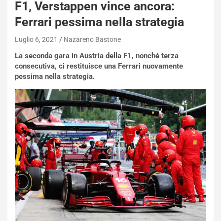
F1, Verstappen vince ancora:
h
q
Ferrari pessima nella strategia
a
i
Luglio 6, 2021
Nazareno Bastone
e
La seconda gara in Austria della F1, nonché terza
-
consecutiva, ci restituisce una Ferrari nuovamente
P
pessima nella strategia.
O
W
E
R
S
t
a
b
i
l
i
s
c
e