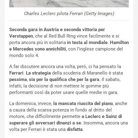
u
n
Charles Leclerc pilota Ferrari (Getty Images)
N
NOTIZIE
u
o
C
Seconda gara in Austria e seconda vittoria per
v
o
Verstappen
, che al Red Bull Ring vince facilmente e si
o
n
porta ancora più in solitaria
in testa al mondiale
.
Hamilton
R
f
e Mercedes sono annichiliti
, con l’inglese campione del
e
e
mondo solo 4.
c
r
A far discutere ancora una volta, però, ci ha pensato la
o
m
Ferrari
.
La strategia
della scuderia di Maranello è stata
r
a
pessima
,
sia per la qualifica che per la gara
. Il sabato,
d
t
infatti, la decisione di non mettere le gomme più
M
o
performanti così da poter usare quelle medie in gara.
o
l
n
’
La domenica, invece,
la mancata riuscita del piano
, anche
d
O
a causa della scarsa potenza in fondo al dritto del
i
r
motore, che difficilmente permette
a Leclerc e Sainz di
a
a
superare gli avversari dinanzi a se
. Insomma, ancora una
l
r
volta per Ferrari è stata una
disfatta
.
e
i