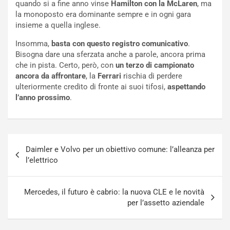
quando si a fine anno vinse
Hamilton con la McLaren
, ma
f
C
la monoposto era dominante sempre e in ogni gara
i
o
insieme a quella inglese.
c
r
a
s
Insomma,
basta con questo registro comunicativo
.
t
a
Bisogna dare una sferzata anche a parole, ancora prima
o
N
che in pista. Certo, però, con
un terzo di campionato
N
o
ancora da affrontare
, la
Ferrari
rischia di perdere
o
t
ulteriormente credito di fronte ai suoi tifosi,
aspettando
n
t
l’anno prossimo
.
P
u
l
r
u
n
g
a
Navigazione
-
a
Daimler e Volvo per un obiettivo comune: l’alleanza per
articoli
i
S
l’elettrico
n
e
R
p
E
a
Mercedes, il futuro è cabrio: la nuova CLE e le novità
E
n
per l’assetto aziendale
V
g
Agosto
Agosto