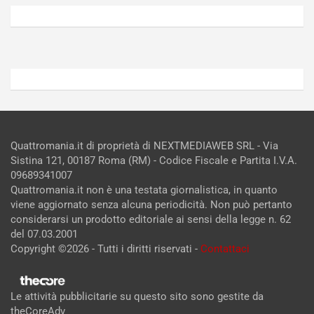
6,
5,
2026
2026
Admin
Admin
Quattromania.it di proprietà di NEXTMEDIAWEB SRL - Via
Sistina 121, 00187 Roma (RM) - Codice Fiscale e Partita I.V.A.
09689341007
Quattromania.it non è una testata giornalistica, in quanto
viene aggiornato senza alcuna periodicità. Non può pertanto
considerarsi un prodotto editoriale ai sensi della legge n. 62
del 07.03.2001
Copyright ©2026 - Tutti i diritti riservati -
Contattaci
Le attività pubblicitarie su questo sito sono gestite da
theCoreAdv