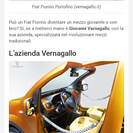
N
Fiat Fiorino Portofino (vernagallo.it)
i
s
s
Può un Fiat Fiorino diventare un mezzo giovanile e con
a
brio? Sì, se a metterci mano è
Giovanni Vernagallo
, con la
n
sua azienda, specializzata nel rivoluzionare mezzi
Q
tradizionali.
a
L’azienda Vernagallo
s
h
q
a
i
e
-
P
O
W
E
R
S