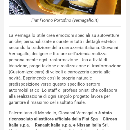
t
a
b
i
Fiat Fiorino Portofino (vernagallo.it)
l
i
La Vernagallo Stile crea emozioni speciali su autovetture
s
uniche, personalizzate e curate in tutti i dettagli estetici
c
secondo la tradizione della carrozzeria italiana. Giovanni
e
Vernagallo, designer e titolare dell’azienda realizza
u
personalmente ogni trasformazione. Una attività di
n
ideazione, progettazione e realizzazione di trasformazione
N
(Customized cars) di veicoli a carrozzeria aperta alle
NOTIZIE
u
novità. Esprimendo così la propria naturale
o
C
predisposizione verso questo specifico settore
v
o
automobilistico. Lo staff di professionisti che collabora
o
n
alla realizzazione di ogni singolo progetto lavora per
R
f
garantire il massimo del risultato finale.
e
e
c
r
Palermitano di Mondello, Giovanni Vernagallo
è stato
o
m
riconosciuto allestitore ufficiale della Fiat Spa – Citroen
r
a
Italia s.p.a. – Renault Italia s.p.a. e Nissan Italia Srl
.
d
t