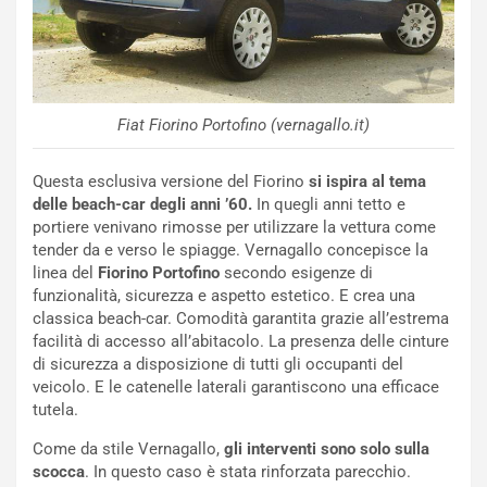
L
l
u
G
n
P
g
d
o
e
m
l
Fiat Fiorino Portofino (vernagallo.it)
a
B
i
a
Questa esclusiva versione del Fiorino
si ispira al tema
C
h
delle beach-car degli anni ’60.
In quegli anni tetto e
o
r
portiere venivano rimosse per utilizzare la vettura come
m
a
tender da e verso le spiagge. Vernagallo concepisce la
p
i
linea del
Fiorino Portofino
secondo esigenze di
i
n
funzionalità, sicurezza e aspetto estetico. E crea una
u
:
classica beach-car. Comodità garantita grazie all’estrema
t
l
facilità di accesso all’abitacolo. La presenza delle cinture
o
a
di sicurezza a disposizione di tutti gli occupanti del
d
F
veicolo. E le catenelle laterali garantiscono una efficace
a
I
tutela.
u
A
n
S
Come da stile Vernagallo,
gli interventi sono solo sulla
S
m
scocca
. In questo caso è stata rinforzata parecchio.