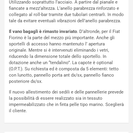
U
e
Utilizzando soprattutto l’acciaio. A partire dal pianale e
V
n
fiancate a mezz’altezza. L’anello parabrezza rinforzato e
E
t
collegato al roll-bar tramite due tubolari centrarli. In modo
l
i
tale da evitare eventuali vibrazioni dell’anello parabrezza.
e
s
Il vano bagagli è rimasto invariato
. D’altronde, per il Fiat
t
c
Fiorino è la parte del mezzo più importante. Anche gli
t
e
sportelli di accesso hanno mantenuto l’ apertura
r
l
originale. Mentre si è intervenuti eliminando i vetri,
i
a
riducendo la dimensione totale dello sportello. In
f
C
dotazione anche un “tendalino”. La capote è optional
i
o
(O.P.T.). Su richiesta ed è composta da 5 elementi: tetto
c
r
con lunotto, pannello porta ant dx/sx, pannello fianco
a
s
posteriore dx/sx.
t
a
o
N
Il nuovo allestimento dei sedili e delle pannellerie prevede
N
o
la possibilità di essere realizzato sia in tessuto
o
t
impermeabilizzato che in finta pelle tipo marino. Sceglierà
n
t
il cliente.
P
u
l
r
u
n
g
a