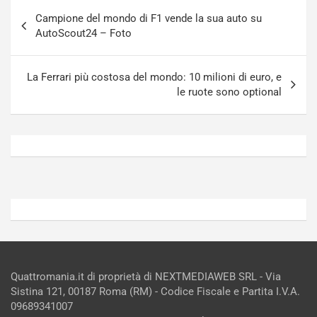
Navigazione
-
a
Campione del mondo di F1 vende la sua auto su
articoli
i
S
AutoScout24 – Foto
n
e
R
p
E
a
La Ferrari più costosa del mondo: 10 milioni di euro, e
E
n
le ruote sono optional
V
g
Agosto
Agosto
6,
5,
2026
2026
Admin
Admin
Quattromania.it di proprietà di NEXTMEDIAWEB SRL - Via
Sistina 121, 00187 Roma (RM) - Codice Fiscale e Partita I.V.A.
09689341007