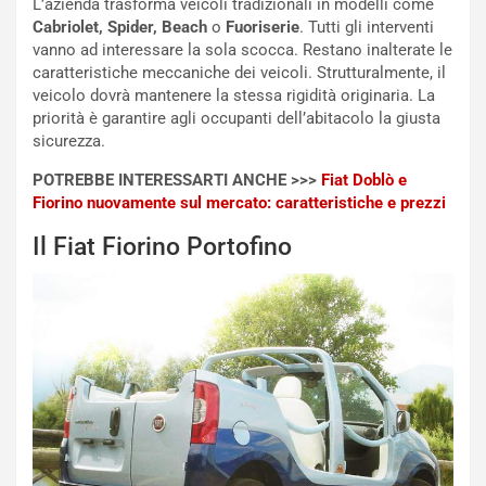
L’azienda trasforma veicoli tradizionali in modelli come
M
o
Cabriolet, Spider, Beach
o
Fuoriserie
. Tutti gli interventi
o
l
vanno ad interessare la sola scocca. Restano inalterate le
n
’
caratteristiche meccaniche dei veicoli. Strutturalmente, il
d
O
veicolo dovrà mantenere la stessa rigidità originaria. La
i
r
priorità è garantire agli occupanti dell’abitacolo la giusta
a
a
sicurezza.
l
r
e
i
POTREBBE INTERESSARTI ANCHE >>>
Fiat Doblò e
:
o
Fiorino nuovamente sul mercato: caratteristiche e prezzi
I
d
Il Fiat Fiorino Portofino
l
i
V
P
i
a
a
r
g
t
g
e
i
n
o
z
p
a
i
d
ù
e