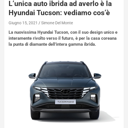
L’unica auto ibrida ad averlo è la
t
a
Hyundai Tucson: vediamo cos’è
b
i
Giugno 15, 2021
Simone Del Monte
l
i
La nuovissima Hyundai Tucson, con il suo design unico e
s
interamente rivolto verso il futuro, è per la casa coreana
c
la punta di diamante dell’intera gamma ibrida.
e
u
n
N
NOTIZIE
u
o
C
v
o
o
n
R
f
e
e
c
r
o
m
r
a