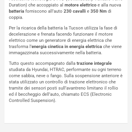
U
e
Duration) che accoppiato al
motore
elettrico
e alla nuova
V
n
batteria
forniscono all’auto
230
cavalli
e
350
Nm
di
E
t
coppia.
l
i
e
s
Per la ricarica della batteria la Tucson utilizza la fase di
t
c
decelerazione e frenata facendo funzionare il motore
t
e
elettrico come un generatore di energia elettrica che
r
l
trasforma l’
energia cinetica in energia elettrica
che viene
i
a
immagazzinata successivamente nella batteria.
f
C
Tutto questo accompagnato dalla
trazione integrale
i
o
studiata da Hyundai, HTRAC, performante su ogni terreno
c
r
come sabbia, neve o fango. Sulla sospensione anteriore è
a
s
stata utilizzato un controllo di trazione elettronico che
t
a
tramite dei sensori posti sull’avantreno limitano il rollio
o
N
ed il beccheggio dell’auto, chiamato ECS (Electronic
N
o
Controlled Suspension).
o
t
n
t
P
u
l
r
u
n