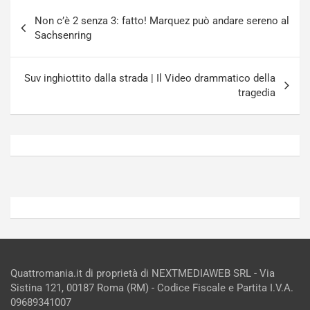
g
a
Navigazione
-
a
Non c’è 2 senza 3: fatto! Marquez può andare sereno al
articoli
i
S
Sachsenring
n
e
R
p
E
a
Suv inghiottito dalla strada | Il Video drammatico della
E
n
tragedia
V
g
Agosto
Agosto
6,
5,
2026
2026
Admin
Admin
Quattromania.it di proprietà di NEXTMEDIAWEB SRL - Via
Sistina 121, 00187 Roma (RM) - Codice Fiscale e Partita I.V.A.
09689341007