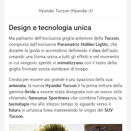
d
t
M
o
Hyundai Tucson (Hyundai.it)
o
l
n
’
d
O
Design e tecnologia unica
i
r
a
a
Ma parliamo dell’esclusiva griglia anteriore della
Tucson,
l
r
composta dall’esclusive
Parametric Hidden Lights,
che
e
i
durante la guida si accendono definendo il
viso
dell’auto
:
o
creando una forma unica a tutti gli effetti e nel momento
I
d
in cui vengono spente si
mimetizzano
con il resto della
l
i
griglia frontale senza sembrare di troppo.
V
P
Creata per essere più grande e più spaziosa della sua
i
a
antenata
, la nuova
Hyundai
Tucson
è la prima vettura della
a
r
gamma
ibrida
a essere stata disegnata con un nuovo stile
g
t
chiamato
Sensuous
Sportiness
che combina l’eleganza, la
g
e
tecnologia
ma allo stesso tempo lo sguardo verso il
i
n
futuro
in un’unica linea mantenendo le origini del
SUV
o
z
Tucson
.
p
a
i
d
ù
e