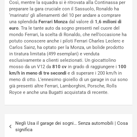
Così, mentre la squadra si è ritrovata alla Continassa per
e
s
preparare la gara cruciale con il Sassuolo, Ronaldo ha
t
c
‘marinato’ gli allenamenti del 10 per andare a comprare
t
e
una splendida
Ferrari Monza
dal valore di
1,6 milioni di
r
l
euro
. Tra le tante auto da sogno presenti nel cuore del
i
a
mondo Ferrari, la scelta di Ronaldo, che nell’occasione ha
f
C
potuto conoscere anche i piloti Ferrari Charles Leclerc e
i
o
Carlos Sainz, ha optato per la Monza, un bolide prodotto
c
r
in tiratura limitata (499 esemplari) e venduta
a
s
esclusivamente a clienti selezionati. Un giocattolino
t
a
mosso da un V12 da
810 cv
in grado di raggiungere i
100
o
N
km/h in meno di tre secondi
e di superare i 200 km/h in
N
o
meno di otto. L’ennesimo gioiello di un garage in cui sono
o
t
già presenti altre Ferrari, Lamborghini, Porsche, Rolls
n
t
Royce e anche una Bugatti acquistata di recente.
P
u
l
r
u
n
g
a
Navigazione
-
a
Negli Usa il garage dei sogni… Senza automobili | Cosa
articoli
i
S
significa
n
e