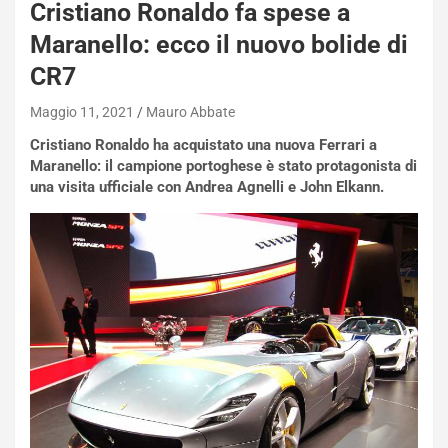
s
Cristiano Ronaldo fa spese a
a
Maranello: ecco il nuovo bolide di
n
Q
CR7
a
s
Maggio 11, 2021
Mauro Abbate
h
Cristiano Ronaldo ha acquistato una nuova Ferrari a
q
Maranello: il campione portoghese è stato protagonista di
a
una visita ufficiale con Andrea Agnelli e John Elkann.
i
e
-
P
O
W
E
R
S
t
a
b
i