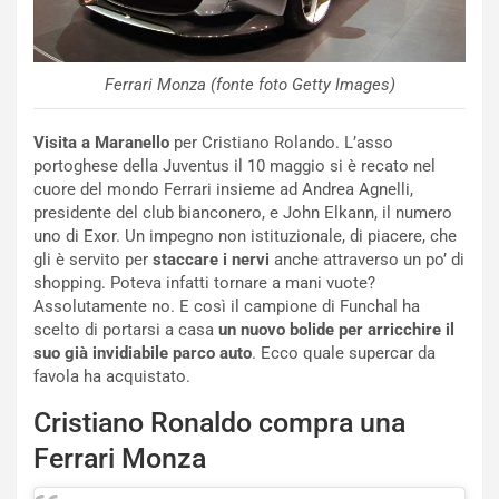
l
i
s
Ferrari Monza (fonte foto Getty Images)
c
e
u
Visita a Maranello
per Cristiano Rolando. L’asso
n
portoghese della Juventus il 10 maggio si è recato nel
N
cuore del mondo Ferrari insieme ad Andrea Agnelli,
NOTIZIE
u
presidente del club bianconero, e John Elkann, il numero
o
C
uno di Exor. Un impegno non istituzionale, di piacere, che
v
o
gli è servito per
staccare i nervi
anche attraverso un po’ di
o
n
shopping. Poteva infatti tornare a mani vuote?
R
f
Assolutamente no. E così il campione di Funchal ha
e
e
scelto di portarsi a casa
un nuovo bolide per arricchire il
c
r
suo già invidiabile parco auto
. Ecco quale supercar da
o
m
favola ha acquistato.
r
a
d
t
Cristiano Ronaldo compra una
M
o
Ferrari Monza
o
l
n
’