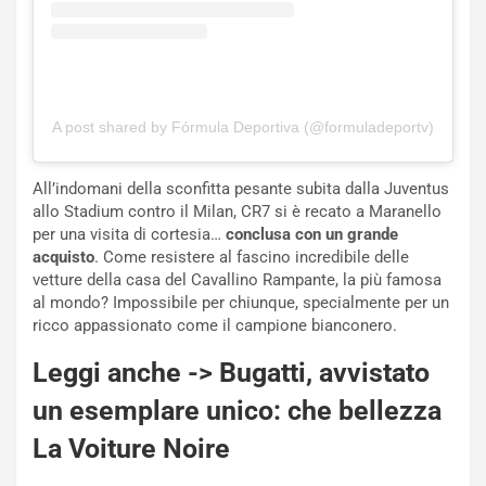
g
d
o
e
m
l
a
B
i
a
C
h
A post shared by Fórmula Deportiva (@formuladeportv)
o
r
m
a
p
i
All’indomani della sconfitta pesante subita dalla Juventus
i
n
allo Stadium contro il Milan, CR7 si è recato a Maranello
u
:
per una visita di cortesia…
conclusa con un grande
t
l
acquisto
. Come resistere al fascino incredibile delle
o
a
vetture della casa del Cavallino Rampante, la più famosa
d
F
al mondo? Impossibile per chiunque, specialmente per un
a
I
ricco appassionato come il campione bianconero.
u
A
n
S
Leggi anche ->
Bugatti, avvistato
S
m
un esemplare unico: che bellezza
U
e
V
n
La Voiture Noire
E
t
l
i