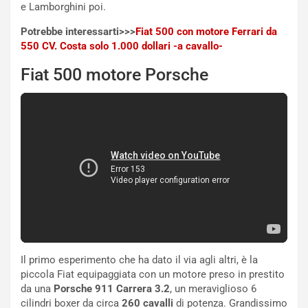
e Lamborghini poi.
n
Q
Potrebbe interessarti>>>
Fiat 500 con motore Ferrari da
a
550 CV. Costa solo 1.000 dollari -a cavallo-
s
h
Fiat 500 motore Porsche
q
a
i
e
-
P
O
W
E
R
S
t
a
Il primo esperimento che ha dato il via agli altri, è la
b
piccola Fiat equipaggiata con un motore preso in prestito
i
da una
Porsche 911 Carrera 3.2
, un meraviglioso 6
l
cilindri boxer da circa
260 cavalli
di potenza. Grandissimo