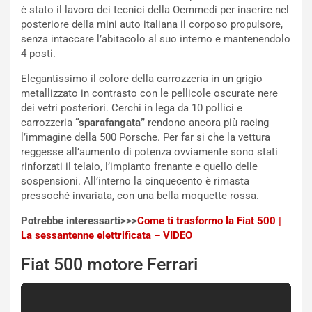
i
è stato il lavoro dei tecnici della Oemmedi per inserire nel
s
posteriore della mini auto italiana il corposo propulsore,
c
senza intaccare l’abitacolo al suo interno e mantenendolo
e
4 posti.
u
n
Elegantissimo il colore della carrozzeria in un grigio
N
metallizzato in contrasto con le pellicole oscurate nere
NOTIZIE
u
dei vetri posteriori. Cerchi in lega da 10 pollici e
o
C
carrozzeria
“sparafangata”
rendono ancora più racing
v
o
l’immagine della 500 Porsche. Per far si che la vettura
o
n
reggesse all’aumento di potenza ovviamente sono stati
R
f
rinforzati il telaio, l’impianto frenante e quello delle
e
e
sospensioni. All’interno la cinquecento è rimasta
c
r
pressoché invariata, con una bella moquette rossa.
o
m
Potrebbe interessarti>>>
Come ti trasformo la Fiat 500 |
r
a
La sessantenne elettrificata – VIDEO
d
t
M
o
Fiat 500 motore Ferrari
o
l
n
’
d
O