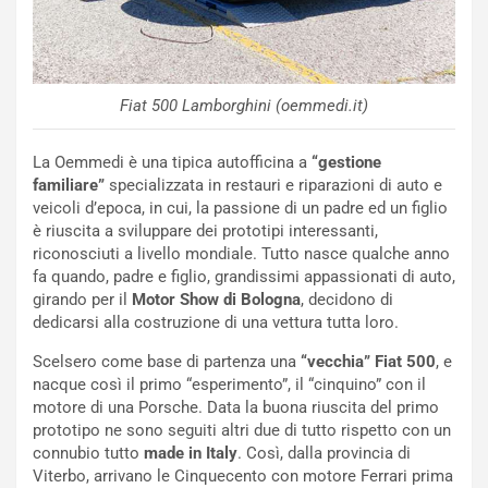
Fiat 500 Lamborghini (oemmedi.it)
La Oemmedi è una tipica autofficina a
“gestione
familiare”
specializzata in restauri e riparazioni di auto e
veicoli d’epoca, in cui, la passione di un padre ed un figlio
è riuscita a sviluppare dei prototipi interessanti,
riconosciuti a livello mondiale. Tutto nasce qualche anno
fa quando, padre e figlio, grandissimi appassionati di auto,
girando per il
Motor Show di Bologna
, decidono di
dedicarsi alla costruzione di una vettura tutta loro.
Scelsero come base di partenza una
“vecchia” Fiat 500
, e
NOTIZIE
nacque così il primo “esperimento”, il “cinquino” con il
N
motore di una Porsche. Data la buona riuscita del primo
i
prototipo ne sono seguiti altri due di tutto rispetto con un
s
connubio tutto
made in Italy
. Così, dalla provincia di
s
Viterbo, arrivano le Cinquecento con motore Ferrari prima
a