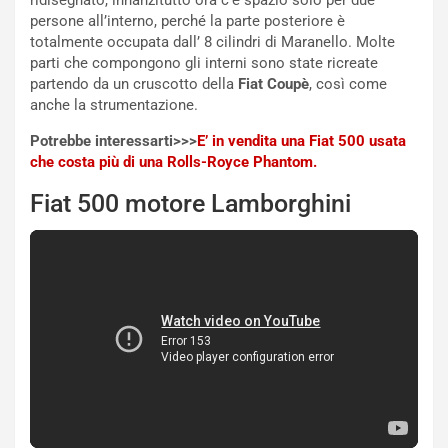
m
l
persone all’interno, perché la parte posteriore è
a
B
totalmente occupata dall’ 8 cilindri di Maranello. Molte
i
a
parti che compongono gli interni sono state ricreate
C
h
partendo da un cruscotto della
Fiat Coupè
, così come
o
r
anche la strumentazione.
m
a
p
i
Potrebbe interessarti>>>
E’ in vendita una Fiat 500 usata
i
n
che costa più di una Rolls-Royce Phantom.
u
:
Fiat 500 motore Lamborghini
t
l
o
a
d
F
a
I
u
A
n
S
S
m
U
e
V
n
E
t
l
i
e
s