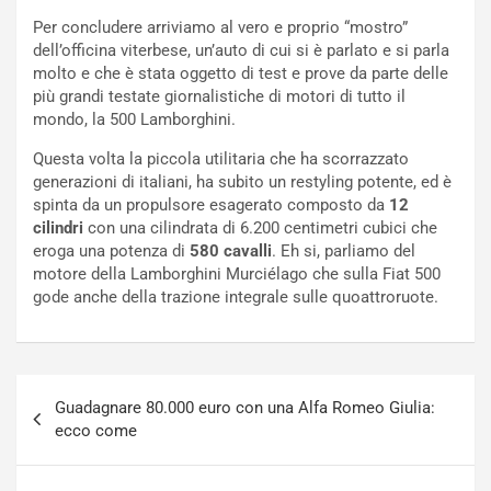
t
c
Per concludere arriviamo al vero e proprio “mostro”
t
e
dell’officina viterbese, un’auto di cui si è parlato e si parla
r
l
molto e che è stata oggetto di test e prove da parte delle
i
a
più grandi testate giornalistiche di motori di tutto il
f
C
mondo, la 500 Lamborghini.
i
o
c
r
Questa volta la piccola utilitaria che ha scorrazzato
a
s
generazioni di italiani, ha subito un restyling potente, ed è
t
a
spinta da un propulsore esagerato composto da
12
o
N
cilindri
con una cilindrata di 6.200 centimetri cubici che
N
o
eroga una potenza di
580 cavalli
. Eh si, parliamo del
o
t
motore della Lamborghini Murciélago che sulla Fiat 500
n
t
gode anche della trazione integrale sulle quoattroruote.
P
u
l
r
u
n
g
a
Navigazione
-
a
Guadagnare 80.000 euro con una Alfa Romeo Giulia:
articoli
i
S
ecco come
n
e
R
p