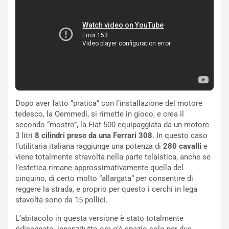
i
r
a
a
l
r
e
i
:
o
I
d
l
i
V
P
i
a
a
r
Dopo aver fatto “pratica” con l’installazione del motore
g
t
tedesco, la Oemmedi, si rimette in gioco, e crea il
g
e
secondo “mostro”, la Fiat 500 equipaggiata da un motore
i
n
3 litri
8 cilindri preso da una Ferrari 308
. In questo caso
o
z
l’utilitaria italiana raggiunge una potenza di
280 cavalli
e
p
a
viene totalmente stravolta nella parte telaistica, anche se
i
d
l’estetica rimane approssimativamente quella del
ù
e
cinquino, di certo molto “allargata” per consentire di
L
l
reggere la strada, e proprio per questo i cerchi in lega
u
G
stavolta sono da 15 pollici.
n
P
g
d
L’abitacolo in questa versione è stato totalmente
o
e
ridisegnato, innanzitutto ora c’è spazio solo per due