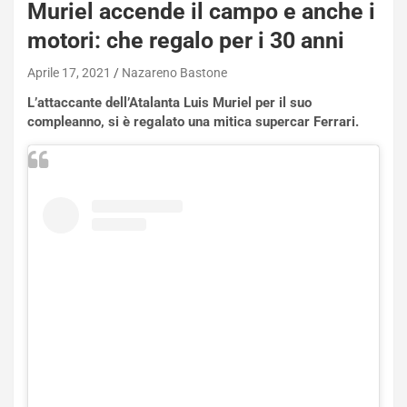
s
Muriel accende il campo e anche i
a
motori: che regalo per i 30 anni
n
Q
Aprile 17, 2021
Nazareno Bastone
a
s
L’attaccante dell’Atalanta Luis Muriel per il suo
h
compleanno, si è regalato una mitica supercar Ferrari.
q
a
i
e
-
P
O
W
E
R
S
t
a
b
i