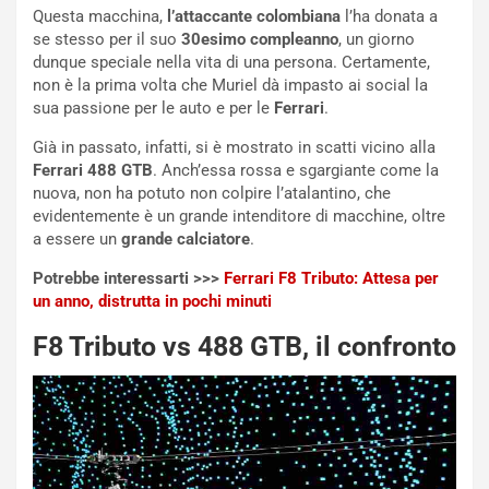
d
O
Questa macchina,
l’attaccante colombiana
l’ha donata a
i
r
se stesso per il suo
30esimo compleanno
, un giorno
a
a
dunque speciale nella vita di una persona. Certamente,
l
r
non è la prima volta che Muriel dà impasto ai social la
e
i
sua passione per le auto e per le
Ferrari
.
:
o
I
d
Già in passato, infatti, si è mostrato in scatti vicino alla
l
i
Ferrari 488 GTB
. Anch’essa rossa e sgargiante come la
V
P
nuova, non ha potuto non colpire l’atalantino, che
i
a
evidentemente è un grande intenditore di macchine, oltre
a
r
a essere un
grande calciatore
.
g
t
Potrebbe interessarti >>>
Ferrari F8 Tributo: Attesa per
g
e
un anno, distrutta in pochi minuti
i
n
o
z
F8 Tributo vs 488 GTB, il confronto
p
a
i
d
ù
e
L
l
u
G
n
P