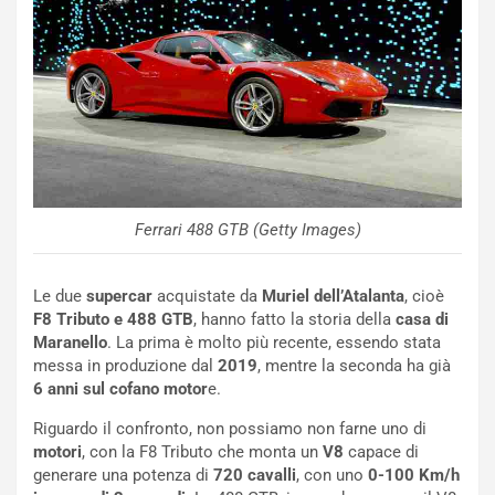
g
d
o
e
m
l
a
B
i
a
C
h
o
r
m
a
p
i
i
n
Ferrari 488 GTB (Getty Images)
u
:
t
l
o
a
Le due
supercar
acquistate da
Muriel dell’Atalanta
, cioè
d
F
F8 Tributo e 488 GTB
, hanno fatto la storia della
casa di
a
I
Maranello
. La prima è molto più recente, essendo stata
u
A
messa in produzione dal
2019
, mentre la seconda ha già
n
S
6 anni sul cofano motor
e.
S
m
U
e
Riguardo il confronto, non possiamo non farne uno di
V
n
motori
, con la F8 Tributo che monta un
V8
capace di
E
t
generare una potenza di
720 cavalli
, con uno
0-100 Km/h
l
i