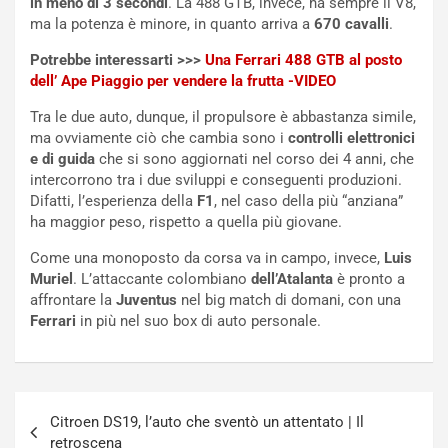
in meno di 3 secondi
. La 488 GTB, invece, ha sempre il V8,
e
s
ma la potenza è minore, in quanto arriva a
670 cavalli
.
t
c
t
e
Potrebbe interessarti >>>
Una Ferrari 488 GTB al posto
r
l
dell’ Ape Piaggio per vendere la frutta -VIDEO
i
a
Tra le due auto, dunque, il propulsore è abbastanza simile,
f
C
ma ovviamente ciò che cambia sono i
controlli elettronici
i
o
e di guida
che si sono aggiornati nel corso dei 4 anni, che
c
r
intercorrono tra i due sviluppi e conseguenti produzioni.
a
s
Difatti, l’esperienza della
F1
, nel caso della più “anziana”
t
a
ha maggior peso, rispetto a quella più giovane.
o
N
N
o
Come una monoposto da corsa va in campo, invece,
Luis
o
t
Muriel
. L’attaccante colombiano
dell’Atalanta
è pronto a
n
t
affrontare la
Juventus
nel big match di domani, con una
P
u
Ferrari
in più nel suo box di auto personale.
l
r
u
n
g
a
-
a
Navigazione
i
S
Citroen DS19, l’auto che sventò un attentato | Il
articoli
n
e
retroscena