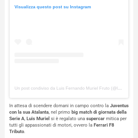
l
Visualizza questo post su Instagram
i
s
c
e
u
n
N
NOTIZIE
u
o
C
v
o
o
n
R
f
e
e
Un post condiviso da Luis Fernando Muriel Fruto (@luisfmuriel9)
c
r
o
m
In attesa di scendere domani in campo contro la
Juventus
r
a
con la sua Atalanta
, nel primo
big match di giornata della
d
t
Serie A
,
Luis Muriel
si è regalato una
supercar
mitica per
M
o
tutti gli appassionati di motori, ovvero la
Ferrari F8
o
l
Tributo
.
n
’