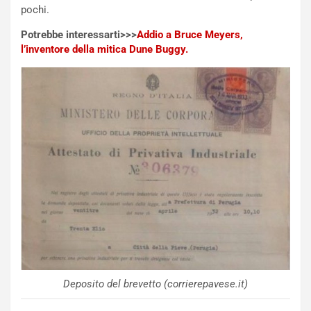
u
pochi.
n
Potrebbe interessarti>>>
Addio a Bruce Meyers,
N
l’inventore della mitica Dune Buggy.
NOTIZIE
u
o
C
v
o
o
n
R
f
e
e
c
r
o
m
r
a
d
t
M
o
o
l
n
’
d
O
i
r
a
a
Deposito del brevetto (corrierepavese.it)
l
r
e
i