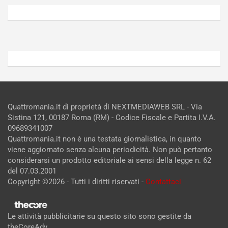
6,
5,
2026
2026
Admin
Admin
Quattromania.it di proprietà di NEXTMEDIAWEB SRL - Via
Sistina 121, 00187 Roma (RM) - Codice Fiscale e Partita I.V.A.
09689341007
Quattromania.it non è una testata giornalistica, in quanto
viene aggiornato senza alcuna periodicità. Non può pertanto
considerarsi un prodotto editoriale ai sensi della legge n. 62
del 07.03.2001
Copyright ©2026 - Tutti i diritti riservati -
Contattaci
Le attività pubblicitarie su questo sito sono gestite da
theCoreAdv