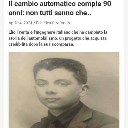
Il cambio automatico compie 90
anni: non tutti sanno che..
Aprile 4, 2021
Federica Strafonda
Elio Trenta è l’ingegnere italiano che ha cambiato la
storia dell’automobilismo, un progetto che acquista
credibilità dopo la sua scomparsa.
NOTIZIE
N
i
s
s
a
n
Q
a
s