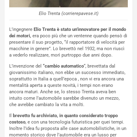
h
q
Elio Trenta (corrierepavese.it)
a
i
L’ingegnere
Elio Trenta è stato un’innovatore per il mondo
e
dei motori,
era poco più che un ventenne quando pensò di
-
presentare il suo progetto, “il rapportatore di velocità per
P
macchine in genere”. Lo brevettò nel 1932, ma non riuscì
O
a vederlo realizzare, morì purtroppo due anni dopo.
W
E
L’invenzione del
“cambio automatico
“, brevettata dal
R
giovanissimo italiano, non ebbe un successo immediato,
S
soprattutto in Italia a quell’epoca , non vi era ancora una
t
mentalità aperta a queste novità, i tempi non erano
a
ancora maturi. Anche se, lo stesso Trenta aveva ben
b
intuito come l’automobile sarebbe divenuto un mezzo,
i
che avrebbe cambiato la vita a molti.
l
i
Il
brevetto fu archiviato, in quanto considerato troppo
s
costoso
, e con una tecnologia futuristica per quei tempi.
c
Inoltre l’idea fu proposta alle case automobilistiche, in un
e
momento storico dove l’automobile era un lusso per