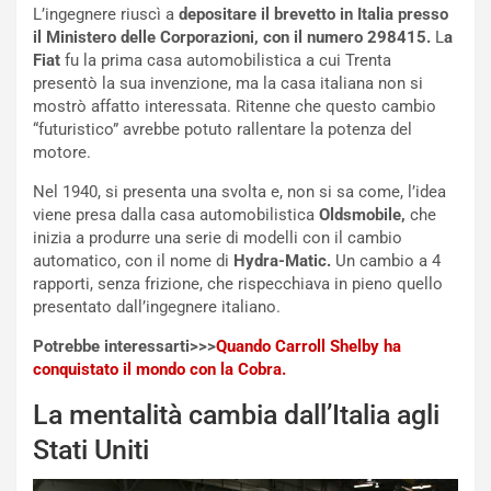
:
o
L’ingegnere riuscì a
depositare il brevetto in Italia presso
I
d
il Ministero delle Corporazioni, con il numero 298415.
L
a
l
i
Fiat
fu la prima casa automobilistica a cui Trenta
V
P
presentò la sua invenzione, ma la casa italiana non si
i
a
mostrò affatto interessata. Ritenne che questo cambio
a
r
“futuristico” avrebbe potuto rallentare la potenza del
g
t
motore.
g
e
i
n
Nel 1940, si presenta una svolta e, non si sa come, l’idea
o
z
viene presa dalla casa automobilistica
Oldsmobile,
che
p
a
inizia a produrre una serie di modelli con il cambio
i
d
automatico, con il nome di
Hydra-Matic.
Un cambio a 4
ù
e
rapporti, senza frizione, che rispecchiava in pieno quello
L
l
presentato dall’ingegnere italiano.
u
G
Potrebbe interessarti>>>
Quando Carroll Shelby ha
n
P
conquistato il mondo con la Cobra.
g
d
o
e
La mentalità cambia dall’Italia agli
m
l
a
B
Stati Uniti
i
a
C
h