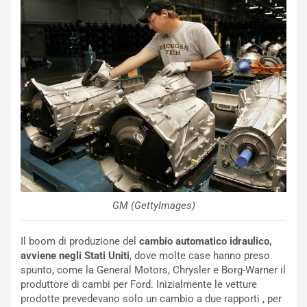
o
r
m
a
p
i
i
n
u
:
t
l
o
a
d
F
a
I
u
A
n
S
S
m
U
e
V
n
GM (GettyImages)
E
t
l
i
Il boom di produzione del
cambio automatico idraulico,
e
s
avviene negli Stati Uniti
, dove molte case hanno preso
t
c
spunto, come la General Motors, Chrysler e Borg-Warner il
t
e
produttore di cambi per Ford. Inizialmente le vetture
r
l
prodotte prevedevano solo un cambio a due rapporti , per
i
a