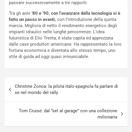
passare successivamente a tre rapporti.
f
C
i
o
Tra gli anni
’80 e ’90, con l’avanzare della tecnologia si è
c
r
fatto un passo in avanti,
con l’introduzione della quinta
a
s
marcia. Migliora di netto il rendimento energetico degli
t
a
impianti idraulici nelle lunghe percorrenze. L’idea
o
N
futuristica di Elio Trenta, è stata capita ed apprezzata
N
o
dalle case produttori americane. Ha rappresentato la loro
o
t
fortuna economica e diventata allo stesso tempo, uno
n
t
stile di guida ad oggi quasi irrinunciabile.
P
u
l
r
u
n
g
a
Navigazione
-
a
Christine Zonca: la pilota italo-spagnola fa parlare di
articoli
i
S
se nel mondo del rally
n
e
R
p
E
a
Tom Cruise: dal “set al garage” con una collezione
E
n
milionaria
V
g
Agosto
Agosto