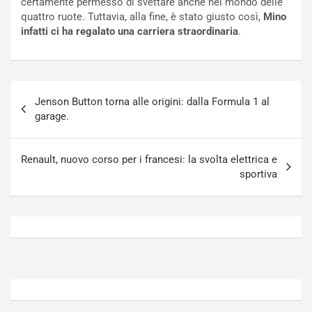
o
t
quattro ruote. Tuttavia, alla fine, è stato giusto così,
Mino
n
t
infatti ci ha regalato una carriera straordinaria
.
P
u
l
r
u
n
g
a
Navigazione
-
a
Jenson Button torna alle origini: dalla Formula 1 al
articoli
i
S
garage.
n
e
R
p
E
a
Renault, nuovo corso per i francesi: la svolta elettrica e
E
n
sportiva
V
g
Agosto
Agosto
6,
5,
2026
2026
Admin
Admin