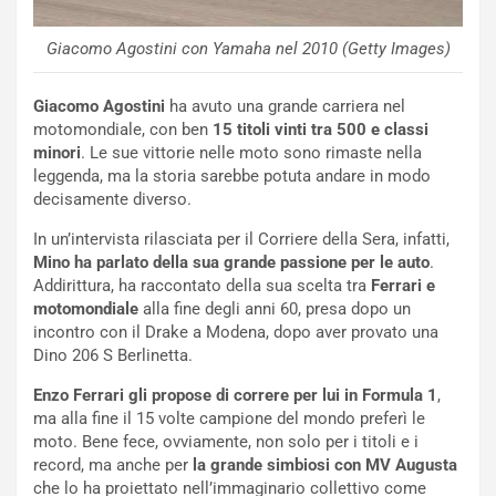
R
f
e
e
c
r
Giacomo Agostini con Yamaha nel 2010 (Getty Images)
o
m
r
a
Giacomo Agostini
ha avuto una grande carriera nel
d
t
motomondiale, con ben
15 titoli vinti tra 500 e classi
M
o
minori
. Le sue vittorie nelle moto sono rimaste nella
o
l
leggenda, ma la storia sarebbe potuta andare in modo
n
’
decisamente diverso.
d
O
i
r
In un’intervista rilasciata per il Corriere della Sera, infatti,
a
a
Mino ha parlato della sua grande passione per le auto
.
l
r
Addirittura, ha raccontato della sua scelta tra
Ferrari e
e
i
motomondiale
alla fine degli anni 60, presa dopo un
:
o
incontro con il Drake a Modena, dopo aver provato una
I
d
Dino 206 S Berlinetta.
l
i
Enzo Ferrari gli propose di correre per lui in Formula 1
,
V
P
ma alla fine il 15 volte campione del mondo preferì le
i
a
moto. Bene fece, ovviamente, non solo per i titoli e i
a
r
record, ma anche per
la grande simbiosi con MV Augusta
g
t
che lo ha proiettato nell’immaginario collettivo come
g
e