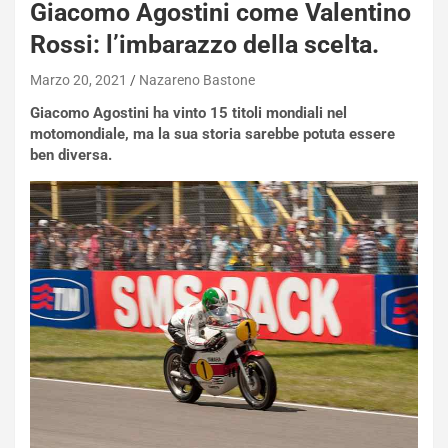
Giacomo Agostini come Valentino
O
W
Rossi: l’imbarazzo della scelta.
E
R
Marzo 20, 2021
Nazareno Bastone
S
Giacomo Agostini ha vinto 15 titoli mondiali nel
t
motomondiale, ma la sua storia sarebbe potuta essere
a
ben diversa.
b
i
l
i
s
c
e
u
n
N
NOTIZIE
u
o
C
v
o
o
n