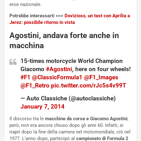
eroe nazionale.
i
n
o
z
Potrebbe interessarti >>>
Dovizioso, un test con Aprilia a
p
a
Jerez: possibile ritorno in vista
i
d
ù
e
Agostini, andava forte anche in
L
l
macchina
u
G
n
P
15-times motorcycle World Champion
g
d
o
e
Giacomo
#Agostini
, here on four wheels!
m
l
#F1
@ClassicFormula1
@F1_Images
a
B
@F1_Retro
pic.twitter.com/rJc5s4v99T
i
a
C
h
— Auto Classiche (@autoclassiche)
o
r
January 7, 2014
m
a
p
i
Il discorso tra le
macchine da corsa e Giacomo Agostini
,
i
n
però, non era ancora chiuso dopo gli anni 60. Infatti, si
u
:
riaprì dopo la fine della carriera nel motomondiale, ciò nel
t
l
1977. L’anno dopo, partecipò al
campionato di Formula 2
o
a