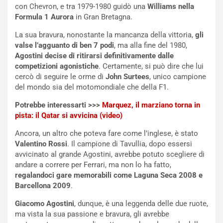
con Chevron, e tra 1979-1980 guidò una
Williams nella
d
F
Formula 1 Aurora
in Gran Bretagna.
a
I
u
A
La sua bravura, nonostante la mancanza della vittoria,
gli
n
S
valse l’agguanto di ben 7 podi
, ma alla fine del 1980,
S
m
Agostini decise di ritirarsi definitivamente dalle
U
e
competizioni agonistiche
. Certamente, si può dire che lui
V
n
cercò di seguire le orme di
John Surtees
, unico campione
E
t
del mondo sia del motomondiale che della F1.
l
i
e
s
Potrebbe interessarti >>>
Marquez, il marziano torna in
t
c
pista: il Qatar si avvicina (video)
t
e
Ancora, un altro che poteva fare come l’inglese, è stato
r
l
Valentino Rossi
. Il campione di Tavullia, dopo essersi
i
a
avvicinato al grande Agostini, avrebbe potuto scegliere di
f
C
andare a correre per Ferrari, ma non lo ha fatto,
i
o
regalandoci gare memorabili come Laguna Seca 2008 e
c
r
Barcellona 2009
.
a
s
t
a
Giacomo Agostini
, dunque, è una leggenda delle due ruote,
o
N
ma vista la sua passione e bravura, gli avrebbe
N
o
certamente permesso di svettare anche nel mondo delle