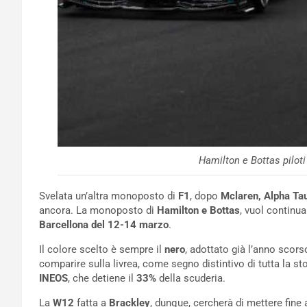
Hamilton e Bottas pilot
Svelata un’altra monoposto di
F1
, dopo
Mclaren, Alpha Ta
ancora. La monoposto di
Hamilton e Bottas
, vuol continua
Barcellona del 12-14 marzo
.
Il colore scelto è sempre il
nero
, adottato già l’anno scor
comparire sulla livrea, come segno distintivo di tutta la st
INEOS
, che detiene il
33%
della scuderia.
La
W12
fatta a
Brackley
, dunque, cercherà di mettere fine