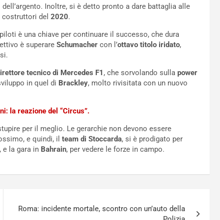
dell’argento. Inoltre, si è detto pronto a dare battaglia alle
e costruttori del
2020
.
ei piloti è una chiave per continuare il successo, che dura
iettivo è superare
Schumacher
con l’
ottavo titolo iridato
,
si.
irettore tecnico di Mercedes F1
, che sorvolando sulla
power
sviluppo in quel di
Brackley
, molto rivisitata con un nuovo
ni: la reazione del “Circus”.
stupire per il meglio. Le gerarchie non devono essere
ssimo, e quindi, il
team di Stoccarda
, si è prodigato per
, e la gara in
Bahrain
, per vedere le forze in campo.
Roma: incidente mortale, scontro con un’auto della
Polizia