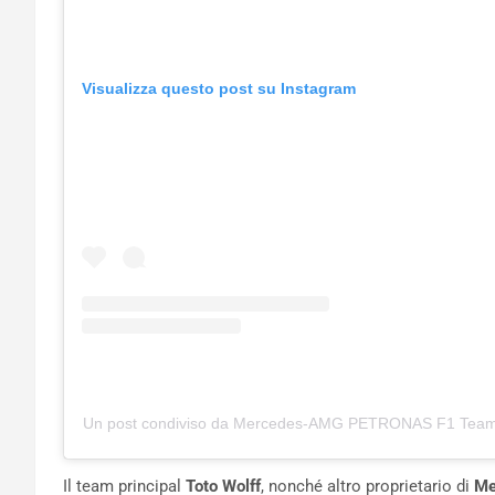
Visualizza questo post su Instagram
Un post condiviso da Mercedes-AMG PETRONAS F1 Tea
Il team principal
Toto Wolff
, nonché altro proprietario di
Me