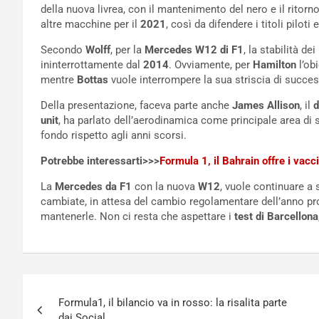
della nuova livrea, con il mantenimento del nero e il ritorno 
altre macchine per il
2021
, così da difendere i titoli piloti 
Secondo
Wolff
, per la
Mercedes W12 di F1
, la stabilità d
ininterrottamente dal
2014
. Ovviamente, per
Hamilton
l’ob
mentre
Bottas
vuole interrompere la sua striscia di succes
Della presentazione, faceva parte anche
James Allison
, il
d
unit
, ha parlato dell’aerodinamica come principale area di 
fondo rispetto agli anni scorsi.
Potrebbe interessarti>>>
Formula 1, il Bahrain offre i vacci
La
Mercedes da F1
con la nuova
W12
, vuole continuare a 
cambiate, in attesa del cambio regolamentare dell’anno pro
mantenerle. Non ci resta che aspettare i
test di Barcellona
Navigazione
Formula1, il bilancio va in rosso: la risalita parte
articoli
dai Social.