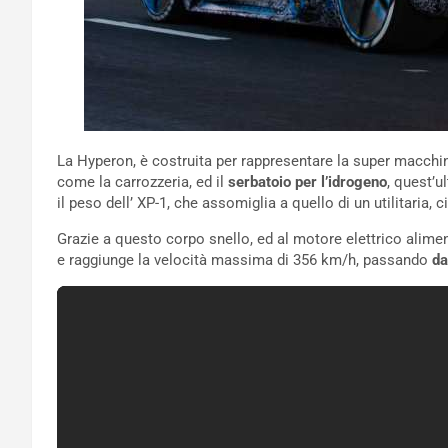
La Hyperon, è costruita per rappresentare la super macchin
come la carrozzeria, ed il
serbatoio per l’idrogeno
, quest’u
il peso dell’ XP-1, che assomiglia a quello di un utilitaria, c
Grazie a questo corpo snello, ed al motore elettrico alime
e raggiunge la velocità massima di 356 km/h, passando
da