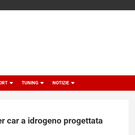
ORT
TUNING
NOTIZIE
er car a idrogeno progettata