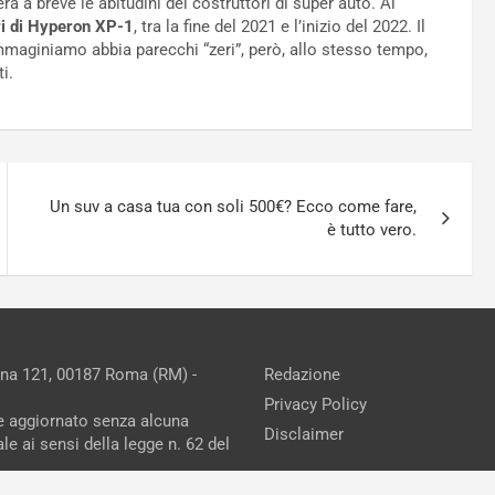
à a breve le abitudini dei costruttori di super auto. Al
i di Hyperon XP-1
, tra la fine del 2021 e l’inizio del 2022. Il
mmaginiamo abbia parecchi “zeri”, però, allo stesso tempo,
i.
Un suv a casa tua con soli 500€? Ecco come fare,
è tutto vero.
ina 121, 00187 Roma (RM) -
Redazione
Privacy Policy
ne aggiornato senza alcuna
Disclaimer
e ai sensi della legge n. 62 del