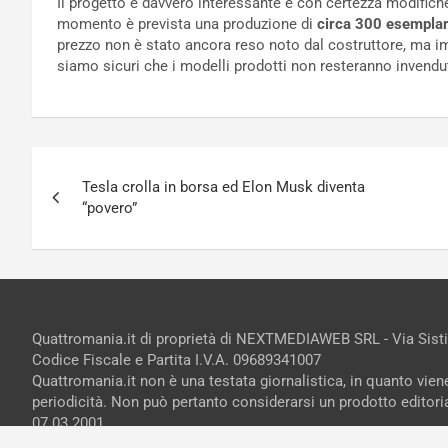
Il progetto è davvero interessante e con certezza modificher
momento è prevista una produzione di
circa 300 esemplar
prezzo non è stato ancora reso noto dal costruttore, ma i
siamo sicuri che i modelli prodotti non resteranno invendut
Navigazione
Tesla crolla in borsa ed Elon Musk diventa
articoli
“povero”
Quattromania.it di proprietà di NEXTMEDIAWEB SRL - Via Sist
Codice Fiscale e Partita I.V.A. 09689341007
Quattromania.it non è una testata giornalistica, in quanto vie
periodicità. Non può pertanto considerarsi un prodotto editorial
07.03.2001
Copyright ©2026 - Tutti i diritti riservati -
Contattaci