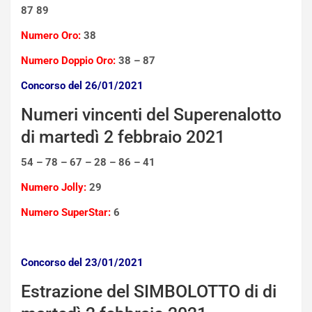
i
r
87 89
a
a
l
r
Numero Oro:
38
e
i
Numero Doppio Oro:
38 – 87
:
o
I
d
Concorso del 26/01/2021
l
i
V
P
Numeri vincenti del Superenalotto
i
a
di martedì 2 febbraio 2021
a
r
g
t
54 – 78 – 67 – 28 – 86 – 41
g
e
i
n
Numero Jolly:
29
o
z
p
a
Numero SuperStar:
6
i
d
ù
e
L
l
Concorso del 23/01/2021
u
G
n
P
Estrazione del SIMBOLOTTO di di
g
d