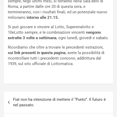
sempre, negli ultimi mesi, si terranno nella Sala Belli di
t
c
Roma, a partire dalle ore 20 di questa sera, e
t
e
termineranno, con i risultati finali, ed un potenziale nuovo
r
l
milionario
intorno alle 21.15.
i
a
f
C
Si può giocare e vincere al Lotto, Superenalotto e
i
o
10eLotto sempre, e le combinazioni vincenti
vengono
c
r
estratte 3 volte a settimana
, ogni lunedì, giovedì e sabato.
a
s
Ricordiamo che oltre a trovare le precedenti estrazioni,
t
a
sui link presenti in questa pagina
, avete la possibilità di
o
N
ricontrollare tutti i precedenti concorsi, addirittura dal
N
o
1939, sul sito ufficiale di Lottomatica.
o
t
n
t
P
u
l
r
u
n
g
a
Navigazione
-
a
Fiat non ha intenzione di mettere il “Punto”. Il futuro è
articoli
i
S
nel passato.
n
e
R
p