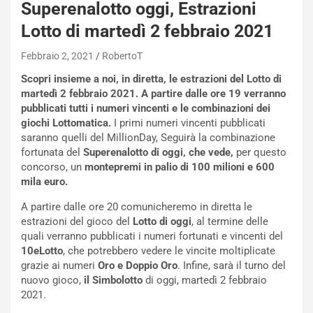
Superenalotto oggi, Estrazioni
Lotto di martedì 2 febbraio 2021
Febbraio 2, 2021
RobertoT
Scopri insieme a noi, in diretta, le estrazioni del Lotto di
martedì 2 febbraio 2021. A partire dalle ore 19 verranno
pubblicati tutti i numeri vincenti e le combinazioni dei
giochi Lottomatica.
I primi numeri vincenti pubblicati
saranno quelli del MillionDay, Seguirà la combinazione
fortunata del
Superenalotto di oggi, che vede,
per questo
concorso, un
montepremi in palio di 100 milioni e 600
mila euro.
A partire dalle ore 20 comunicheremo in diretta le
estrazioni del gioco del
Lotto di oggi
, al termine delle
quali verranno pubblicati i numeri fortunati e vincenti del
NOTIZIE
10eLotto
, che potrebbero vedere le vincite moltiplicate
N
grazie ai numeri
Oro e Doppio Oro
. Infine, sarà il turno del
i
nuovo gioco,
il Simbolotto
di oggi, martedì 2 febbraio
s
2021.
s