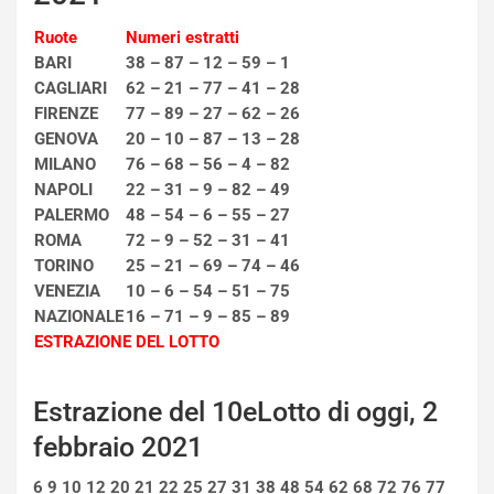
i
Ruote
Numeri estratti
s
c
BARI
38 – 87 – 12 – 59 – 1
e
CAGLIARI
62 – 21 – 77 – 41 – 28
u
FIRENZE
77 – 89 – 27 – 62 – 26
n
GENOVA
20 – 10 – 87 – 13 – 28
N
MILANO
76 – 68 – 56 – 4 – 82
NOTIZIE
u
NAPOLI
22 – 31 – 9 – 82 – 49
o
C
PALERMO
48 – 54 – 6 – 55 – 27
v
o
ROMA
72 – 9 – 52 – 31 – 41
o
n
TORINO
25 – 21 – 69 – 74 – 46
R
f
VENEZIA
10 – 6 – 54 – 51 – 75
e
e
NAZIONALE
16 – 71 – 9 – 85 – 89
c
r
o
m
ESTRAZIONE DEL LOTTO
r
a
d
t
Estrazione del 10eLotto di oggi, 2
M
o
o
l
febbraio 2021
n
’
d
O
6 9 10 12 20 21 22 25 27 31 38 48 54 62 68 72 76 77