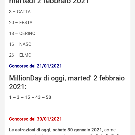
martedì 2 febbraio 2021
o
e
m
l
3 – GATTA
a
B
i
a
20 – FESTA
C
h
o
r
18 – CERINO
m
a
16 – NASO
p
i
i
n
26 – ELMO
u
:
t
l
Concorso del 21/01/2021
o
a
d
F
MillionDay di oggi, marted’ 2 febbraio
a
I
2021:
u
A
n
S
1 – 3 – 15 – 43 – 50
S
m
U
e
V
n
Concorso del 30/01/2021
E
t
l
i
Le estrazioni di oggi, sabato 30 gennaio 2021
, come
e
s