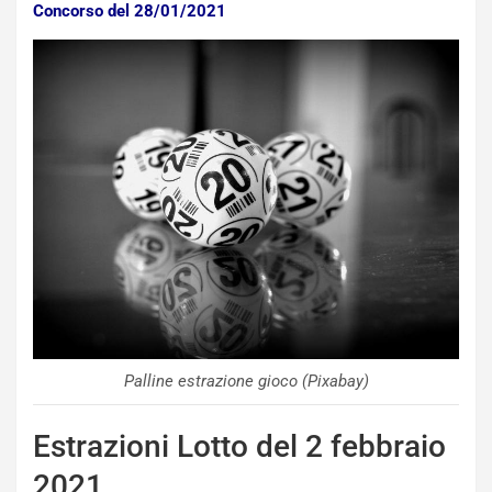
a
Concorso del 28/01/2021
n
Q
a
s
h
q
a
i
e
-
P
O
W
E
R
S
Palline estrazione gioco (Pixabay)
t
a
Estrazioni Lotto del 2 febbraio
b
i
2021
l