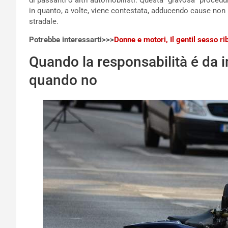
di passanti o altri automobilisti. Questa “gravosa” procedu
in quanto, a volte, viene contestata, adducendo cause non 
stradale.
Potrebbe interessarti>>>
Donne e motori, Il gentil sesso ri
Quando la responsabilità é da i
quando no