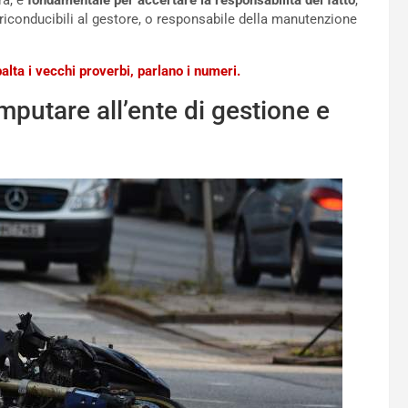
ra, é
fondamentale per accertare la responsabilità del fatto
,
riconducibili al gestore, o responsabile della manutenzione
balta i vecchi proverbi, parlano i numeri.
mputare all’ente di gestione e