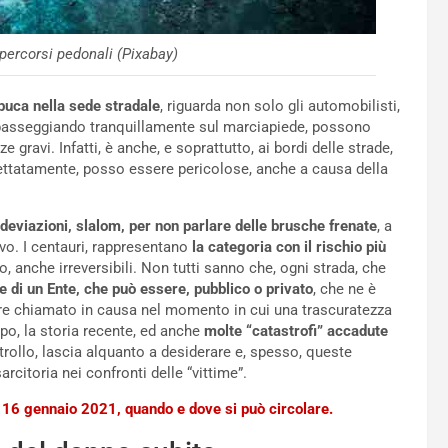
percorsi pedonali (Pixabay)
 buca nella sede stradale
, riguarda non solo gli automobilisti,
, passeggiando tranquillamente sul marciapiede, possono
 gravi. Infatti, è anche, e soprattutto, ai bordi delle strade,
ettatamente, posso essere pericolose, anche a causa della
deviazioni, slalom, per non parlare delle brusche frenate
, a
rivo. I centauri, rappresentano
la categoria con il rischio più
o, anche irreversibili. Non tutti sanno che, ogni strada, che
e di un Ente, che può essere, pubblico o privato
, che ne è
ere chiamato in causa nel momento in cui una trascuratezza
po, la storia recente, ed anche
molte “catastrofi” accadute
ollo, lascia alquanto a desiderare e, spesso, queste
rcitoria nei confronti delle “vittime”.
16 gennaio 2021, quando e dove si può circolare.