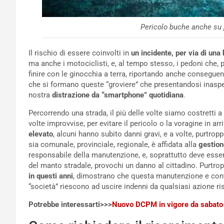
Pericolo buche anche su 
Il rischio di essere coinvolti in
un incidente, per via di una
ma anche i motociclisti, e, al tempo stesso, i pedoni che
finire con le ginocchia a terra, riportando anche conseguenze
che si formano queste “groviere” che presentandosi inasp
nostra
distrazione da “smartphone” quotidiana
.
Percorrendo una strada, il più delle volte siamo costretti a
volte improvvise, per evitare il pericolo o la voragine in ar
elevato
, alcuni hanno subito danni gravi, e a volte, purtropp
sia comunale, provinciale, regionale, è affidata alla
gestion
responsabile della manutenzione, e, soprattutto deve ess
del manto stradale, provochi un danno al cittadino. Purtrop
in questi anni
, dimostrano che questa manutenzione e contr
“società” riescono ad uscire indenni da qualsiasi azione risa
Potrebbe interessarti>>>
Nuovo DCPM in vigore da sabato 