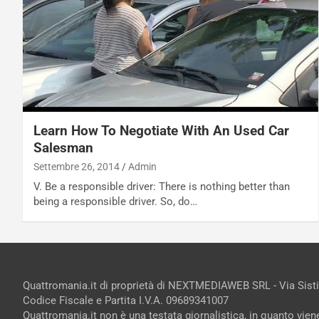
Learn How To Negotiate With An Used Car
Salesman
Settembre 26, 2014
Admin
V. Be a responsible driver: There is nothing better than
being a responsible driver. So, do…
Quattromania.it di proprietà di NEXTMEDIAWEB SRL - Via Sist
Codice Fiscale e Partita I.V.A. 09689341007
Quattromania.it non è una testata giornalistica, in quanto vie