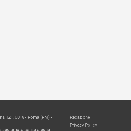
ina 121, 00187 Roma (RM) -
Redazione
Privacy Policy
ne aggiornato senza alcuna