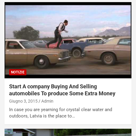
i
a
a
r
g
t
g
e
i
n
o
z
p
a
i
d
ù
e
L
l
u
G
n
P
NOTIZIE
g
d
o
e
Start A company Buying And Selling
m
l
automobiles To produce Some Extra Money
a
B
Giugno 3, 2015
Admin
i
a
In case you are yearning for crystal clear water and
C
h
outdoors, Latvia is the place to…
o
r
m
a
p
i