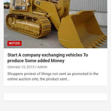
t
a
o
N
N
o
o
t
n
t
P
u
l
r
u
n
NOTIZIE
g
a
-
a
Start A company exchanging vehicles To
i
S
produce Some added Money
n
e
R
p
Gennaio 13, 2015
Admin
E
a
Shoppers protest of things not sent as promoted in the
E
n
online auction site, the product sent…
V
g
Agosto
Agosto
6,
5,
2026
2026
Admin
Admin