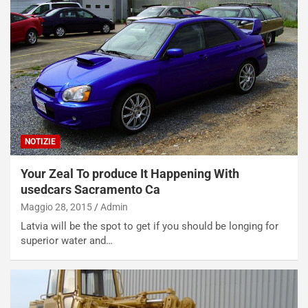
i
n
u
:
t
l
o
a
d
F
a
I
u
A
n
S
S
m
U
e
NOTIZIE
V
n
E
t
Your Zeal To produce It Happening With
l
i
e
s
usedcars Sacramento Ca
t
c
Maggio 28, 2015
Admin
t
e
Latvia will be the spot to get if you should be longing for
r
l
superior water and…
i
a
f
C
i
o
c
r
a
s