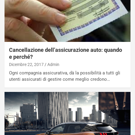
p
a
i
d
ù
e
L
l
u
G
n
P
g
d
o
e
Cancellazione dell’assicurazione auto: quando
m
l
e perché?
a
B
Dicembre 22, 2017
Admin
i
a
Ogni compagnia assicurativa, dà la possibilità a tutti gli
C
h
utenti assicurati di gestire come meglio credono…
o
r
m
a
p
i
i
n
u
:
t
l
o
a
d
F
a
I