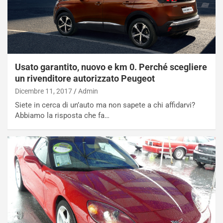
u
A
n
S
S
m
U
e
V
n
E
t
Usato garantito, nuovo e km 0. Perché scegliere
l
i
e
s
un rivenditore autorizzato Peugeot
t
c
Dicembre 11, 2017
Admin
t
e
Siete in cerca di un’auto ma non sapete a chi affidarvi?
r
l
Abbiamo la risposta che fa…
i
a
f
C
i
o
c
r
a
s
t
a
o
N
N
o
o
t
n
t