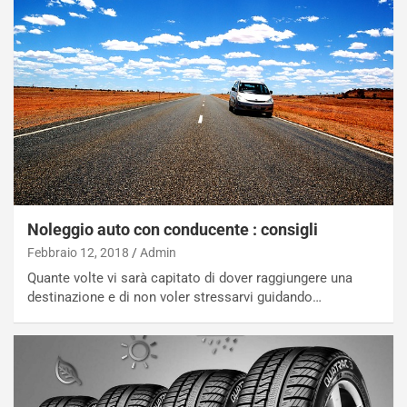
E
R
S
t
a
b
i
l
i
s
c
e
Noleggio auto con conducente : consigli
u
Febbraio 12, 2018
Admin
n
N
Quante volte vi sarà capitato di dover raggiungere una
NOTIZIE
u
destinazione e di non voler stressarvi guidando…
o
C
v
o
o
n
R
f
e
e