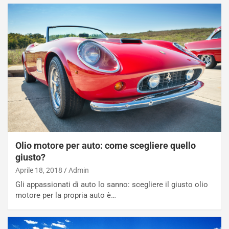
NOTIZIE
N
i
s
s
a
n
Q
a
s
h
Olio motore per auto: come scegliere quello
q
giusto?
a
i
Aprile 18, 2018
Admin
e
Gli appassionati di auto lo sanno: scegliere il giusto olio
-
motore per la propria auto è…
P
O
W