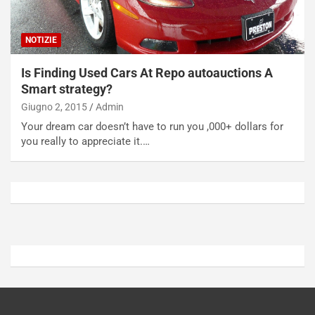
P
u
l
r
u
n
NOTIZIE
g
a
-
a
Is Finding Used Cars At Repo autoauctions A
i
S
Smart strategy?
n
e
R
p
Giugno 2, 2015
Admin
E
a
Your dream car doesn’t have to run you ,000+ dollars for
E
n
you really to appreciate it.…
V
g
Agosto
Agosto
6,
5,
2026
2026
Admin
Admin