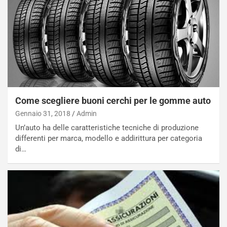
c
r
o
m
r
a
d
t
M
o
o
l
n
’
d
O
i
r
a
a
Come scegliere buoni cerchi per le gomme auto
l
r
Gennaio 31, 2018
Admin
e
i
Un’auto ha delle caratteristiche tecniche di produzione
:
o
differenti per marca, modello e addirittura per categoria
I
d
di…
l
i
V
P
i
a
a
r
g
t
g
e
i
n
o
z